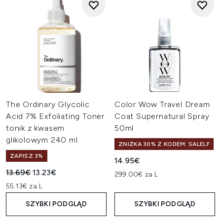
The Ordinary Glycolic
Color Wow Travel Dream
Acid 7% Exfoliating Toner
Coat Supernatural Spray
tonik z kwasem
50ml
glikolowym 240 ml
ZNIŻKA 30% Z KODEM: SALELF
ZAPISZ 3%
14.95€
Sugerowana cena detaliczna:
Aktualna cena:
13.69€
13.23€
299.00€ za L
55.13€ za L
SZYBKI PODGLĄD
SZYBKI PODGLĄD