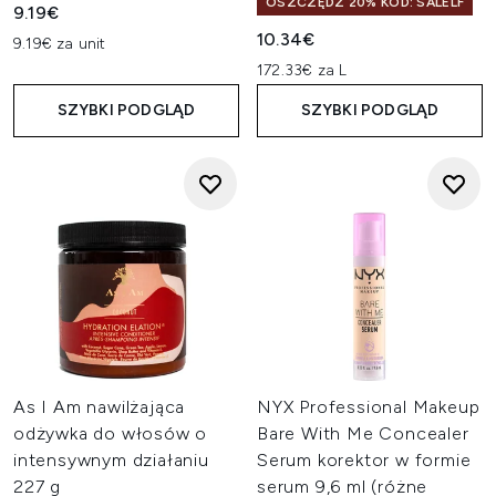
OSZCZĘDŹ 20% KOD: SALELF
9.19€
10.34€
9.19€ za unit
172.33€ za L
SZYBKI PODGLĄD
SZYBKI PODGLĄD
As I Am nawilżająca
NYX Professional Makeup
odżywka do włosów o
Bare With Me Concealer
intensywnym działaniu
Serum korektor w formie
227 g
serum 9,6 ml (różne