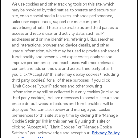
We use cookies and other tracking tools on this site, which
may be provided by third parties, to operate and secure our
site, enable social media features, enhance performance,
tailor user experiences, support our marketing and
Bądź pierwszą osobą, która dowie się o
advertising efforts. These also enable us and third parties to
najnowszych produktach, od niszowych i
access and record user and activity data, such as IP
uznanych marek, sezonowych trendach i
addresses and online identifiers, referring URLs, searches
otrzyma ekskluzywne artykuły redakcyjne
and interactions, browser and device details, and other
z Sunday Supplement.
usage information, which may be used to provide enhanced
functionality and personalized experiences, analyze and
Zgoda na pliki cookie
improve performance, and reach users with more relevant
content and ads on this site and across third party sites. If
Do Not Sell or Share My Personal
you click “Accept All” this site may deploy cookies (including
Information
third party cookies) for all of these purposes. If you click
“Limit Cookies,” your IP address and other browsing
POMOC & INFORMACJE
information may still be collected but only cookies (including
third party cookies) that are necessary to operate, secure and
enable default website features and functionalities will be
WAŻNE INFORMACJE
deployed. You can also review and manage your cookie
preferences for this site at any time by clicking the “Manage
Cookie Settings” link in this banner. By using this site or
O LOOKFANTASTIC
clicking "Accept All," "Limit Cookies," or "Manage Cookie
Settings," you acknowledge and accept our
Privacy Policy