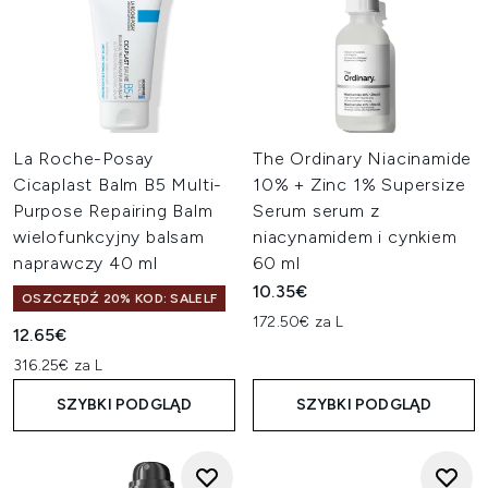
La Roche-Posay
The Ordinary Niacinamide
Cicaplast Balm B5 Multi-
10% + Zinc 1% Supersize
Purpose Repairing Balm
Serum serum z
wielofunkcyjny balsam
niacynamidem i cynkiem
naprawczy 40 ml
60 ml
10.35€
OSZCZĘDŹ 20% KOD: SALELF
172.50€ za L
12.65€
316.25€ za L
SZYBKI PODGLĄD
SZYBKI PODGLĄD