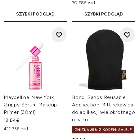
70.68€ za L
SZYBKI PODGLĄD
SZYBKI PODGLĄD
Maybelline New York
Bondi Sands Reusable
Grippy Serum Makeup
Application Mitt rękawica
Primer (30ml)
do aplikacji wielokrotnego
użytku
12.64€
421.33€ za L
ZNIŻKA 25% Z KODEM: SALELF