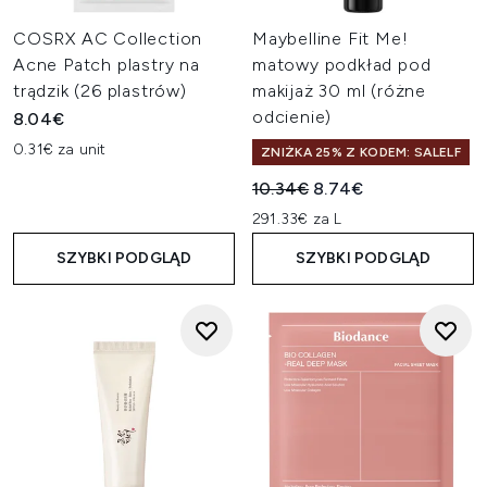
COSRX AC Collection
Maybelline Fit Me!
Acne Patch plastry na
matowy podkład pod
trądzik (26 plastrów)
makijaż 30 ml (różne
odcienie)
8.04€
0.31€ za unit
ZNIŻKA 25% Z KODEM: SALELF
Sugerowana cena detaliczn
Aktualna cena:
10.34€
8.74€
291.33€ za L
SZYBKI PODGLĄD
SZYBKI PODGLĄD