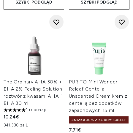
SZYBKI PODGLĄD
SZYBKI PODGLĄD
The Ordinary AHA 30% +
PURITO Mini Wonder
BHA 2% Peeling Solution
Releaf Centella
roztwór z kwasami AHA i
Unscented Cream krem z
BHA 30 ml
centellą bez dodatków
1 recenzji
zapachowych 15 ml
5 gwiazdek na maksymalnie 5
10.24€
ZNIŻKA 30% Z KODEM: SALELF
341.33€ za L
7.71€