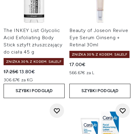
The INKEY List Glycolic
Beauty of Joseon Revive
Acid Exfoliating Body
Eye Serum Ginseng +
Stick sztyft złuszczający
Retinal 30ml
do ciała 45 g
ZNIŻKA 30% Z KODEM: SALELF
ZNIŻKA 30% Z KODEM: SALELF
17.00€
Sugerowana cena detaliczna:
Aktualna cena:
17.25€
13.80€
566.67€ za L
306.67€ za KG
SZYBKI PODGLĄD
SZYBKI PODGLĄD