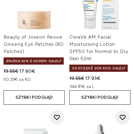
Beauty of Joseon Revive
CeraVe AM Facial
Ginseng Eye Patches (60
Moisturising Lotion
Patches)
SPF50 for Normal to Dry
Skin 52ml
ZNIŻKA 30% Z KODEM: SALELF
OSZCZĘDŹ 20% KOD: SALELF
Sugerowana cena detaliczna:
Aktualna cena:
19.55€
17.60€
Sugerowana cena detaliczn
Aktualna cena:
19.55€
17.93€
50.29€ za KG
344.81€ za L
SZYBKI PODGLĄD
SZYBKI PODGLĄD