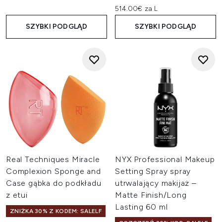
514.00€ za L
SZYBKI PODGLĄD
SZYBKI PODGLĄD
Real Techniques Miracle
NYX Professional Makeup
Complexion Sponge and
Setting Spray spray
Case gąbka do podkładu
utrwalający makijaż –
z etui
Matte Finish/Long
Lasting 60 ml
ZNIŻKA 30% Z KODEM: SALELF