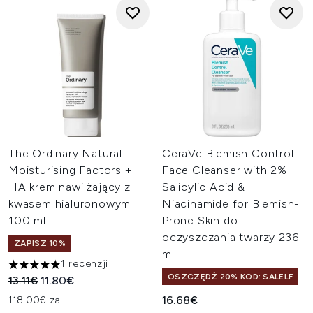
The Ordinary Natural
CeraVe Blemish Control
Moisturising Factors +
Face Cleanser with 2%
HA krem nawilżający z
Salicylic Acid &
kwasem hialuronowym
Niacinamide for Blemish-
100 ml
Prone Skin do
oczyszczania twarzy 236
ZAPISZ 10%
ml
1 recenzji
5 gwiazdek na maksymalnie 5
OSZCZĘDŹ 20% KOD: SALELF
Sugerowana cena detaliczna:
Aktualna cena:
13.11€
11.80€
16.68€
118.00€ za L