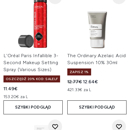
L'Oréal Paris Infallible 3-
The Ordinary Azelaic Acid
Second Makeup Setting
Suspension 10% 30ml
Spray (Various Sizes)
ZAPISZ 1%
OSZCZĘDŹ 20% KOD: SALELF
Sugerowana cena detaliczn
Aktualna cena:
12.77€
12.64€
11.49€
421.33€ za L
153.20€ za L
SZYBKI PODGLĄD
SZYBKI PODGLĄD