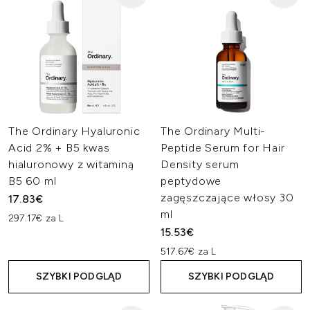
The Ordinary Hyaluronic
The Ordinary Multi-
Acid 2% + B5 kwas
Peptide Serum for Hair
hialuronowy z witaminą
Density serum
B5 60 ml
peptydowe
zagęszczające włosy 30
17.83€
ml
297.17€ za L
15.53€
517.67€ za L
SZYBKI PODGLĄD
SZYBKI PODGLĄD