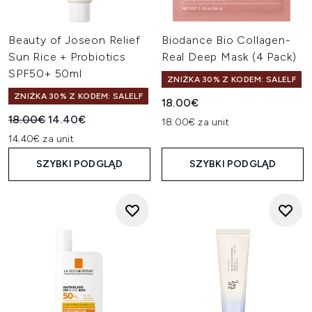
Beauty of Joseon Relief
Biodance Bio Collagen-
Sun Rice + Probiotics
Real Deep Mask (4 Pack)
SPF50+ 50ml
ZNIŻKA 30% Z KODEM: SALELF
ZNIŻKA 30% Z KODEM: SALELF
18.00€
Sugerowana cena detaliczna:
Aktualna cena:
18.00€
14.40€
18.00€ za unit
14.40€ za unit
SZYBKI PODGLĄD
SZYBKI PODGLĄD