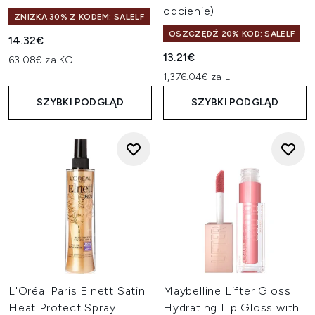
odcienie)
ZNIŻKA 30% Z KODEM: SALELF
OSZCZĘDŹ 20% KOD: SALELF
14.32€
13.21€
63.08€ za KG
1,376.04€ za L
SZYBKI PODGLĄD
SZYBKI PODGLĄD
L'Oréal Paris Elnett Satin
Maybelline Lifter Gloss
Heat Protect Spray
Hydrating Lip Gloss with