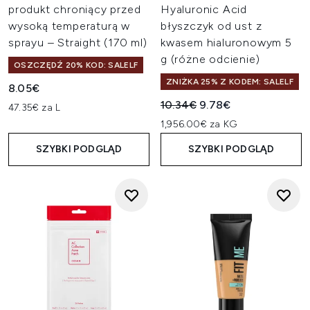
produkt chroniący przed
Hyaluronic Acid
wysoką temperaturą w
błyszczyk od ust z
sprayu – Straight (170 ml)
kwasem hialuronowym 5
g (różne odcienie)
OSZCZĘDŹ 20% KOD: SALELF
ZNIŻKA 25% Z KODEM: SALELF
8.05€
Sugerowana cena detaliczn
Aktualna cena:
10.34€
9.78€
47.35€ za L
1,956.00€ za KG
SZYBKI PODGLĄD
SZYBKI PODGLĄD