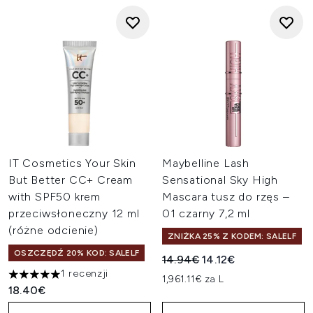
IT Cosmetics Your Skin
Maybelline Lash
But Better CC+ Cream
Sensational Sky High
with SPF50 krem
Mascara tusz do rzęs –
przeciwsłoneczny 12 ml
01 czarny 7,2 ml
(różne odcienie)
ZNIŻKA 25% Z KODEM: SALELF
OSZCZĘDŹ 20% KOD: SALELF
Sugerowana cena detaliczn
Aktualna cena:
14.94€
14.12€
1 recenzji
1,961.11€ za L
5 gwiazdek na maksymalnie 5
18.40€