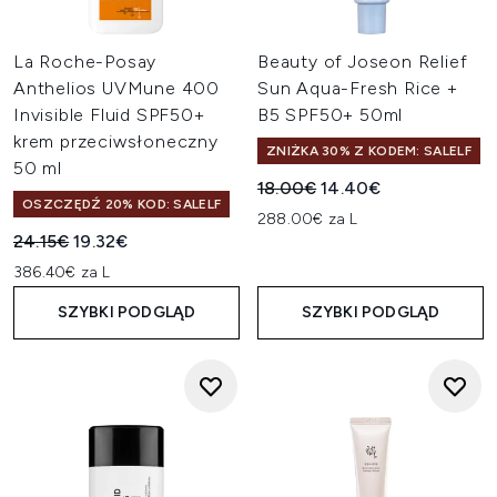
La Roche-Posay
Beauty of Joseon Relief
Anthelios UVMune 400
Sun Aqua-Fresh Rice +
Invisible Fluid SPF50+
B5 SPF50+ 50ml
krem przeciwsłoneczny
ZNIŻKA 30% Z KODEM: SALELF
50 ml
Sugerowana cena detaliczn
Aktualna cena:
18.00€
14.40€
OSZCZĘDŹ 20% KOD: SALELF
288.00€ za L
Sugerowana cena detaliczna:
Aktualna cena:
24.15€
19.32€
386.40€ za L
SZYBKI PODGLĄD
SZYBKI PODGLĄD