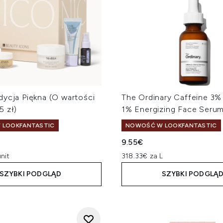
dycja Piękna (O wartości
The Ordinary Caffeine 3%
5 zł)
1% Energizing Face Seru
 LOOKFANTASTIC
NOWOŚĆ W LOOKFANTASTIC
9.55€
nit
318.33€ za L
SZYBKI PODGLĄD
SZYBKI PODGLĄ