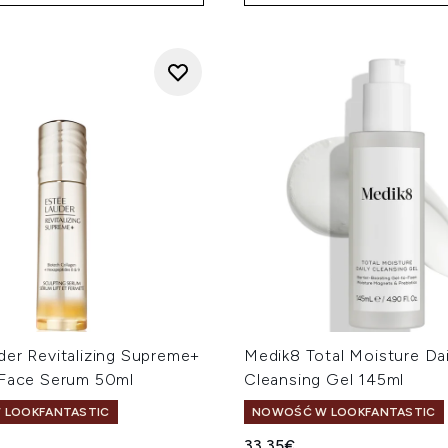
der Revitalizing Supreme+
Medik8 Total Moisture Dai
 Face Serum 50ml
Cleansing Gel 145ml
 LOOKFANTASTIC
NOWOŚĆ W LOOKFANTASTIC
33.35€