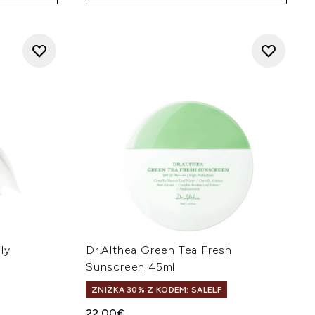
ly
Dr.Althea Green Tea Fresh
Sunscreen 45ml
ZNIŻKA 30% Z KODEM: SALELF
22.00€