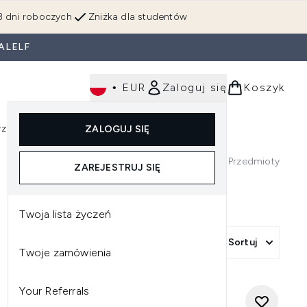
3 dni roboczych
Zniżka dla studentów
ALELF
•
EUR
Zaloguj się
Koszyk
rzędzia
Perfumy
Dla mężczyzn
ZALOGUJ SIĘ
ź do podmenu (Makijaż)
Wejdź do podmenu (Ciało)
Wejdź do podmenu (Włosy)
Wejdź do podmenu (Narzędzia)
Wejdź do podmenu (Perfumy)
Wejdź do podmenu (
51
Przedmioty
ZAREJESTRUJ SIĘ
Twoja lista życzeń
Więcej filtrów +
Sortuj
Twoje zamówienia
Your Referrals