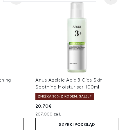
thing
Anua Azelaic Acid 3 Cica Skin
Soothing Moisturiser 100ml
ZNIŻKA 30% Z KODEM: SALELF
20.70€
207.00€ za L
D
SZYBKI PODGLĄD