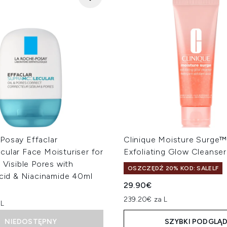
Posay Effaclar
Clinique Moisture Surge
ular Face Moisturiser for
Exfoliating Glow Cleanser
& Visible Pores with
OSZCZĘDŹ 20% KOD: SALELF
Acid & Niacinamide 40ml
29.90€
239.20€ za L
 L
NIEDOSTĘPNY
SZYBKI PODGLĄ