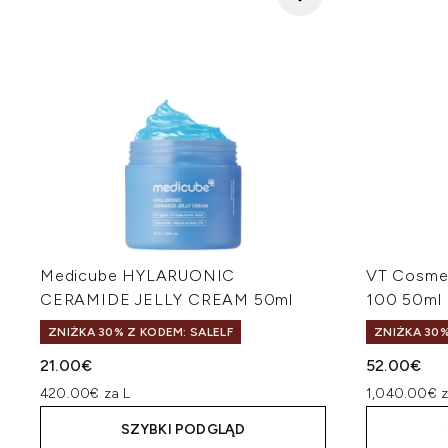
Medicube HYLARUONIC
VT Cosmet
CERAMIDE JELLY CREAM 50ml
100 50ml
ZNIŻKA 30% Z KODEM: SALELF
ZNIŻKA 30%
21.00€
52.00€
420.00€ za L
1,040.00€ z
SZYBKI PODGLĄD