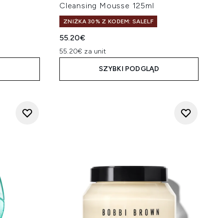
Cleansing Mousse 125ml
ZNIŻKA 30% Z KODEM: SALELF
55.20€
55.20€ za unit
D
SZYBKI PODGLĄD