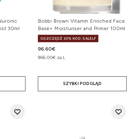
luronic
Bobbi Brown Vitamin Enriched Face
ist 30ml
Base+ Moisturiser and Primer 100ml
OSZCZĘDŹ 20% KOD: SALELF
96.60€
966.00€ za L
D
SZYBKI PODGLĄD