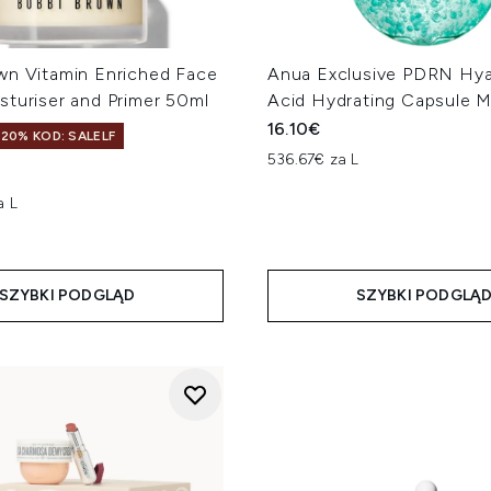
wn Vitamin Enriched Face
Anua Exclusive PDRN Hya
sturiser and Primer 50ml
Acid Hydrating Capsule M
16.10€
20% KOD: SALELF
536.67€ za L
a L
SZYBKI PODGLĄD
SZYBKI PODGLĄ