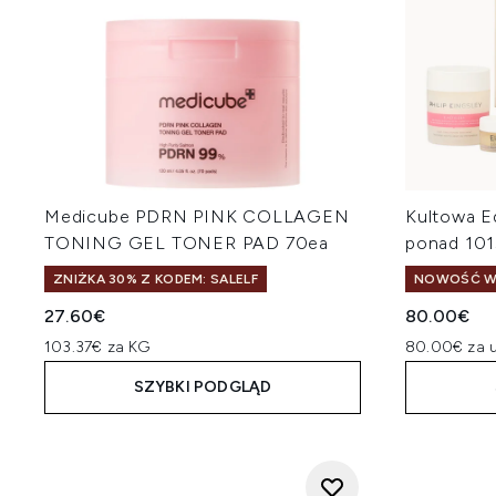
Medicube PDRN PINK COLLAGEN
Kultowa E
TONING GEL TONER PAD 70ea
ponad 101
ZNIŻKA 30% Z KODEM: SALELF
NOWOŚĆ W
27.60€
80.00€
103.37€ za KG
80.00€ za u
SZYBKI PODGLĄD