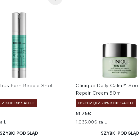
ics Pdrn Reedle Shot
Clinique Daily Calm™ Soo
Repair Cream 50ml
 Z KODEM: SALELF
OSZCZĘDŹ 20% KOD: SALELF
51.75€
a L
1,035.00€ za L
SZYBKI PODGLĄD
SZYBKI PODGLĄ