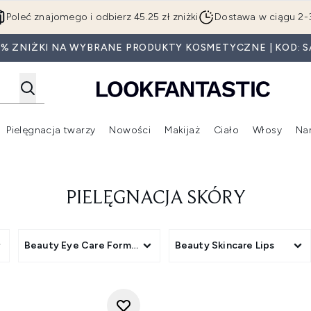
Przejdź do głównej treści
Poleć znajomego i odbierz 45.25 zł zniżki
Dostawa w ciągu 2-
0% ZNIŻKI NA WYBRANE PRODUKTY KOSMETYCZNE | KOD: S
Pielęgnacja twarzy
Nowości
Makijaż
Ciało
Włosy
Na
Wejdź do podmenu (Beauty Box)
Wejdź do podmenu (Marki)
Wejdź do podmenu (Pielęgnacja twarzy)
Wejdź do podmenu (Nowości)
Wejd
PIELĘGNACJA SKÓRY
Beauty Eye Care Format
Beauty Skincare Lips