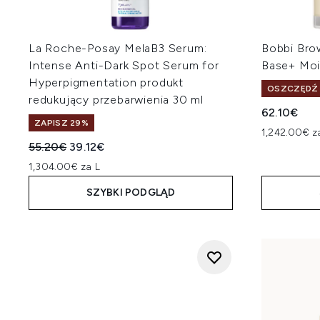
La Roche-Posay MelaB3 Serum:
Bobbi Bro
Intense Anti-Dark Spot Serum for
Base+ Moi
Hyperpigmentation produkt
OSZCZĘDŹ 
redukujący przebarwienia 30 ml
62.10€
ZAPISZ 29%
1,242.00€ z
Sugerowana cena detaliczna:
Aktualna cena:
55.20€
39.12€
1,304.00€ za L
SZYBKI PODGLĄD