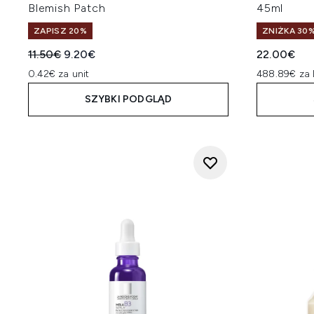
Blemish Patch
45ml
ZAPISZ 20%
ZNIŻKA 30%
Sugerowana cena detaliczna:
Aktualna cena:
11.50€
9.20€
22.00€
0.42€ za unit
488.89€ za 
SZYBKI PODGLĄD