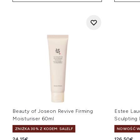
Beauty of Joseon Revive Firming
Estee Lau
Moisturiser 60ml
Sculpting
ZNIŻKA 30% Z KODEM: SALELF
NOWOŚĆ W
24.15€
126.50€