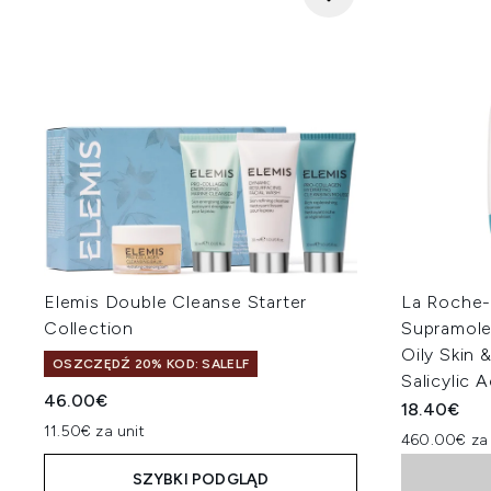
Elemis Double Cleanse Starter
La Roche-
Collection
Supramolec
Oily Skin 
OSZCZĘDŹ 20% KOD: SALELF
Salicylic 
46.00€
18.40€
11.50€ za unit
460.00€ za
SZYBKI PODGLĄD