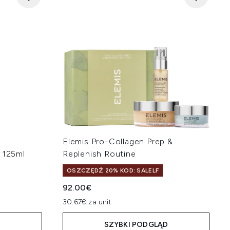
™
Elemis Pro-Collagen Prep &
 125ml
Replenish Routine
OSZCZĘDŹ 20% KOD: SALELF
92.00€
30.67€ za unit
D
SZYBKI PODGLĄD