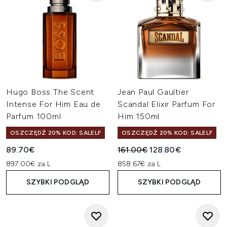
Hugo Boss The Scent
Jean Paul Gaultier
Intense For Him Eau de
Scandal Elixir Parfum For
Parfum 100ml
Him 150ml
OSZCZĘDŹ 20% KOD: SALELF
OSZCZĘDŹ 20% KOD: SALELF
Sugerowana cena detaliczn
Aktualna cena:
89.70€
161.00€
128.80€
897.00€ za L
858.67€ za L
SZYBKI PODGLĄD
SZYBKI PODGLĄD