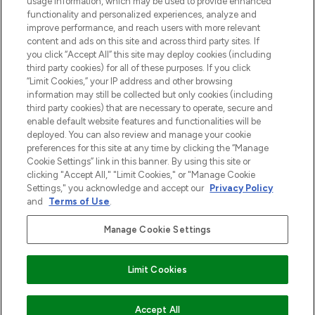
usage information, which may be used to provide enhanced
functionality and personalized experiences, analyze and
Zgoda na pliki cookie
improve performance, and reach users with more relevant
content and ads on this site and across third party sites. If
Do Not Sell or Share My Personal
you click “Accept All” this site may deploy cookies (including
Information
third party cookies) for all of these purposes. If you click
“Limit Cookies,” your IP address and other browsing
POMOC & INFORMACJE
information may still be collected but only cookies (including
third party cookies) that are necessary to operate, secure and
enable default website features and functionalities will be
WAŻNE INFORMACJE
deployed. You can also review and manage your cookie
preferences for this site at any time by clicking the “Manage
Cookie Settings” link in this banner. By using this site or
O LOOKFANTASTIC
clicking "Accept All," "Limit Cookies," or "Manage Cookie
Settings," you acknowledge and accept our
Privacy Policy
and
Terms of Use
.
Manage Cookie Settings
Płać bezpiecznie za pomocą
Limit Cookies
2026 The Hut Group
Accept All