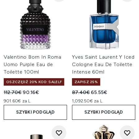
Valentino Born In Roma
Yves Saint Laurent Y Iced
Uomo Purple Eau de
Cologne Eau De Toilette
Toilette 100ml
Intense 60ml
OSZCZĘDŹ 20% KOD: SALELF
ZAPISZ 25%
Sugerowana cena detaliczna:
Aktualna cena:
Sugerowana cena detaliczn
Aktualna cena:
112.70€
90.16€
87.40€
65.55€
901.60€ za L
1,092.50€ za L
SZYBKI PODGLĄD
SZYBKI PODGLĄD