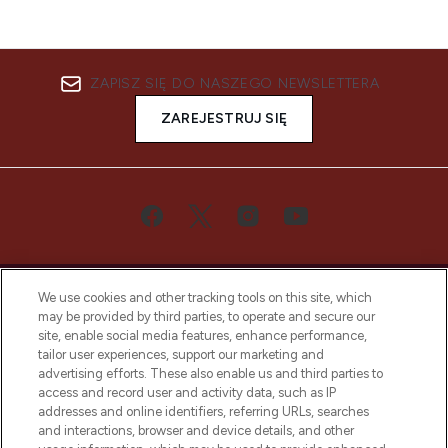
ZAPISZ SIĘ DO NASZEGO NEWSLETTERA
ZAREJESTRUJ SIĘ
We use cookies and other tracking tools on this site, which
may be provided by third parties, to operate and secure our
site, enable social media features, enhance performance,
tailor user experiences, support our marketing and
Bądź pierwszą osobą, która dowie się o
advertising efforts. These also enable us and third parties to
najnowszych produktach, od niszowych i
access and record user and activity data, such as IP
uznanych marek, sezonowych trendach i
addresses and online identifiers, referring URLs, searches
otrzyma ekskluzywne artykuły redakcyjne
and interactions, browser and device details, and other
z Sunday Supplement.