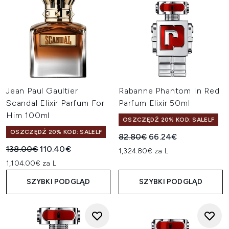
Jean Paul Gaultier
Rabanne Phantom In Red
Scandal Elixir Parfum For
Parfum Elixir 50ml
Him 100ml
OSZCZĘDŹ 20% KOD: SALELF
OSZCZĘDŹ 20% KOD: SALELF
Sugerowana cena detaliczn
Aktualna cena:
82.80€
66.24€
Sugerowana cena detaliczna:
Aktualna cena:
138.00€
110.40€
1,324.80€ za L
1,104.00€ za L
SZYBKI PODGLĄD
SZYBKI PODGLĄD