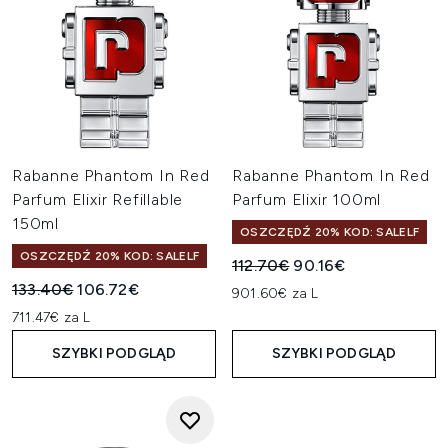
Rabanne Phantom In Red
Rabanne Phantom In Red
Parfum Elixir Refillable
Parfum Elixir 100ml
150ml
OSZCZĘDŹ 20% KOD: SALELF
OSZCZĘDŹ 20% KOD: SALELF
Sugerowana cena detaliczn
Aktualna cena:
112.70€
90.16€
Sugerowana cena detaliczna:
Aktualna cena:
133.40€
106.72€
901.60€ za L
711.47€ za L
SZYBKI PODGLĄD
SZYBKI PODGLĄD