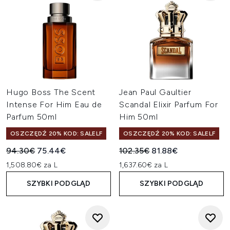
Hugo Boss The Scent
Jean Paul Gaultier
Intense For Him Eau de
Scandal Elixir Parfum For
Parfum 50ml
Him 50ml
OSZCZĘDŹ 20% KOD: SALELF
OSZCZĘDŹ 20% KOD: SALELF
Sugerowana cena detaliczna:
Aktualna cena:
Sugerowana cena detaliczn
Aktualna cena:
94.30€
75.44€
102.35€
81.88€
1,508.80€ za L
1,637.60€ za L
SZYBKI PODGLĄD
SZYBKI PODGLĄD