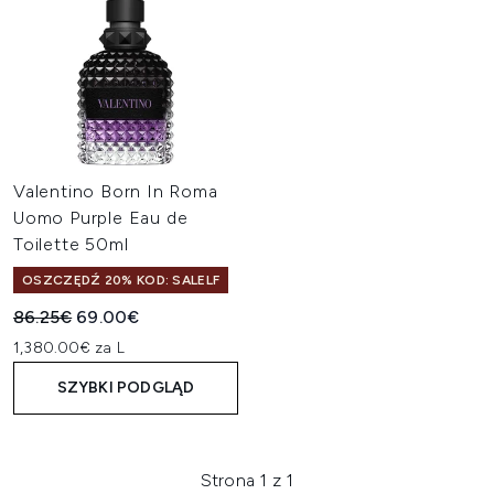
Valentino Born In Roma
Uomo Purple Eau de
Toilette 50ml
OSZCZĘDŹ 20% KOD: SALELF
Sugerowana cena detaliczna:
Aktualna cena:
86.25€
69.00€
1,380.00€ za L
SZYBKI PODGLĄD
Strona 1 z 1