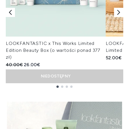
LOOKFANTASTIC x This Works Limited
LOOKFANT
Edition Beauty Box (o wartości ponad 377
Limited E
zł)
52.00€
Sugerowana cena detaliczna:
Aktualna cena:
40.00€
26.00€
NIEDOSTĘPNY
Showing slide 1