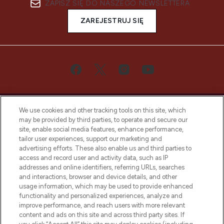
ZAPISZ SIĘ DO NASZEGO NEWSLETTERA
ZAREJESTRUJ SIĘ
We use cookies and other tracking tools on this site, which
may be provided by third parties, to operate and secure our
site, enable social media features, enhance performance,
tailor user experiences, support our marketing and
Bądź pierwszą osobą, która dowie się o
advertising efforts. These also enable us and third parties to
najnowszych produktach, od niszowych i
access and record user and activity data, such as IP
uznanych marek, sezonowych trendach i
addresses and online identifiers, referring URLs, searches
otrzyma ekskluzywne artykuły redakcyjne
and interactions, browser and device details, and other
z Sunday Supplement.
usage information, which may be used to provide enhanced
functionality and personalized experiences, analyze and
Zgoda na pliki cookie
improve performance, and reach users with more relevant
content and ads on this site and across third party sites. If
Do Not Sell or Share My Personal