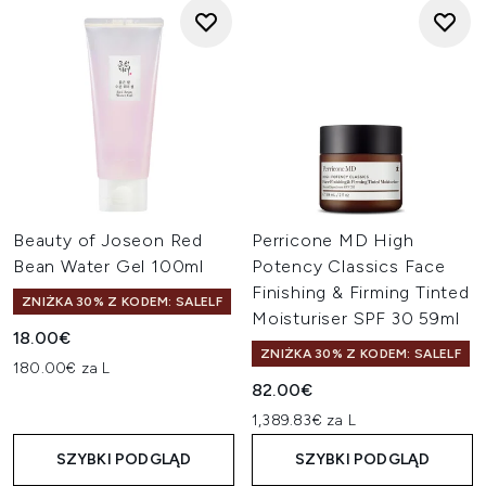
Beauty of Joseon Red
Perricone MD High
Bean Water Gel 100ml
Potency Classics Face
Finishing & Firming Tinted
ZNIŻKA 30% Z KODEM: SALELF
Moisturiser SPF 30 59ml
18.00€
ZNIŻKA 30% Z KODEM: SALELF
180.00€ za L
82.00€
1,389.83€ za L
SZYBKI PODGLĄD
SZYBKI PODGLĄD