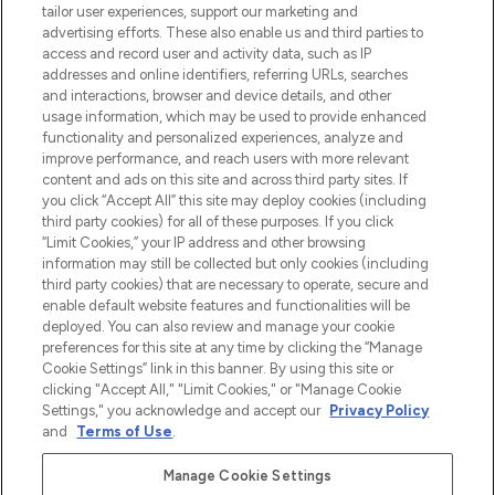
tailor user experiences, support our marketing and
Bądź pierwszą osobą, która dowie się o
advertising efforts. These also enable us and third parties to
najnowszych produktach, od niszowych i
access and record user and activity data, such as IP
uznanych marek, sezonowych trendach i
addresses and online identifiers, referring URLs, searches
otrzyma ekskluzywne artykuły redakcyjne
and interactions, browser and device details, and other
z Sunday Supplement.
usage information, which may be used to provide enhanced
functionality and personalized experiences, analyze and
Zgoda na pliki cookie
improve performance, and reach users with more relevant
content and ads on this site and across third party sites. If
Do Not Sell or Share My Personal
you click “Accept All” this site may deploy cookies (including
Information
third party cookies) for all of these purposes. If you click
“Limit Cookies,” your IP address and other browsing
POMOC & INFORMACJE
information may still be collected but only cookies (including
third party cookies) that are necessary to operate, secure and
enable default website features and functionalities will be
WAŻNE INFORMACJE
deployed. You can also review and manage your cookie
preferences for this site at any time by clicking the “Manage
Cookie Settings” link in this banner. By using this site or
O LOOKFANTASTIC
clicking "Accept All," "Limit Cookies," or "Manage Cookie
Settings," you acknowledge and accept our
Privacy Policy
and
Terms of Use
.
Manage Cookie Settings