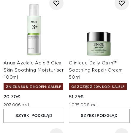
Anua Azelaic Acid 3 Cica
Clinique Daily Calm™
Skin Soothing Moisturiser
Soothing Repair Cream
100ml
50ml
ZNIŻKA 30% Z KODEM: SALELF
OSZCZĘDŹ 20% KOD: SALELF
20.70€
51.75€
207.00€ za L
1,035.00€ za L
SZYBKI PODGLĄD
SZYBKI PODGLĄD