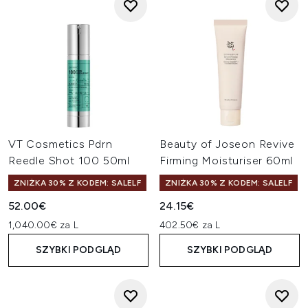
VT Cosmetics Pdrn
Beauty of Joseon Revive
Reedle Shot 100 50ml
Firming Moisturiser 60ml
ZNIŻKA 30% Z KODEM: SALELF
ZNIŻKA 30% Z KODEM: SALELF
52.00€
24.15€
1,040.00€ za L
402.50€ za L
SZYBKI PODGLĄD
SZYBKI PODGLĄD