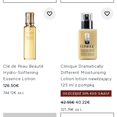
Clé de Peau Beauté
Clinique Dramatically
Hydro-Softening
Different Moisturising
Essence Lotion
Lotion lotion nawilżający
125 ml z pompką
126.50€
744.12€ za L
OSZCZĘDŹ 20% KOD: SALELF
Sugerowana cena detaliczn
Aktualna cena:
42.55€
40.22€
321.76€ za L