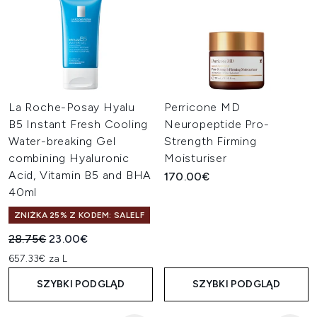
La Roche-Posay Hyalu
Perricone MD
B5 Instant Fresh Cooling
Neuropeptide Pro-
Water-breaking Gel
Strength Firming
combining Hyaluronic
Moisturiser
Acid, Vitamin B5 and BHA
170.00€
40ml
ZNIŻKA 25% Z KODEM: SALELF
Sugerowana cena detaliczna:
Aktualna cena:
28.75€
23.00€
657.33€ za L
SZYBKI PODGLĄD
SZYBKI PODGLĄD