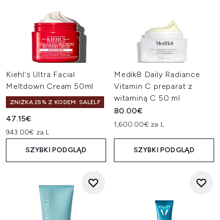
Kiehl's Ultra Facial
Medik8 Daily Radiance
Meltdown Cream 50ml
Vitamin C preparat z
witaminą C 50 ml
ZNIŻKA 25% Z KODEM: SALELF
80.00€
47.15€
1,600.00€ za L
943.00€ za L
SZYBKI PODGLĄD
SZYBKI PODGLĄD