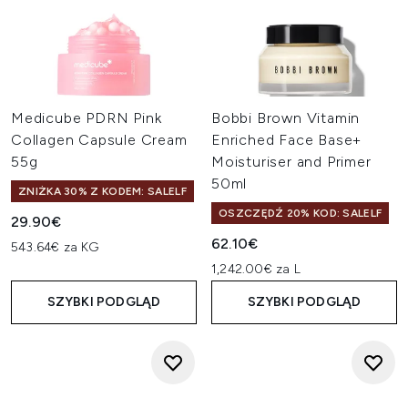
Medicube PDRN Pink
Bobbi Brown Vitamin
Collagen Capsule Cream
Enriched Face Base+
55g
Moisturiser and Primer
50ml
ZNIŻKA 30% Z KODEM: SALELF
OSZCZĘDŹ 20% KOD: SALELF
29.90€
62.10€
543.64€ za KG
1,242.00€ za L
SZYBKI PODGLĄD
SZYBKI PODGLĄD