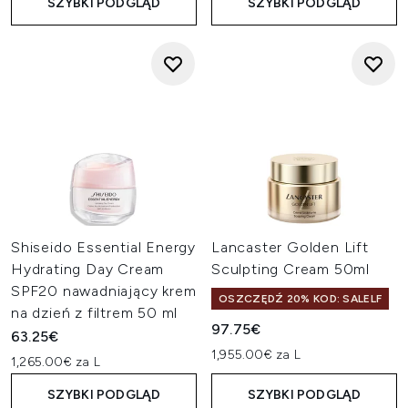
SZYBKI PODGLĄD
SZYBKI PODGLĄD
Shiseido Essential Energy
Lancaster Golden Lift
Hydrating Day Cream
Sculpting Cream 50ml
SPF20 nawadniający krem
OSZCZĘDŹ 20% KOD: SALELF
na dzień z filtrem 50 ml
97.75€
63.25€
1,955.00€ za L
1,265.00€ za L
SZYBKI PODGLĄD
SZYBKI PODGLĄD