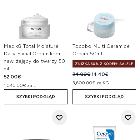
Medik8 Total Moisture
Tocobo Multi Ceramide
Daily Facial Cream krem
Cream 50ml
nawilżający do twarzy 50
ZNIŻKA 30% Z KODEM: SALELF
ml
Sugerowana cena detaliczn
Aktualna cena:
24.00€
14.40€
52.00€
3,600.00€ za KG
1,040.00€ za L
SZYBKI PODGLĄD
SZYBKI PODGLĄD