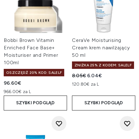
Bobbi Brown Vitamin
CeraVe Moisturising
Enriched Face Base+
Cream krem nawilżający
Moisturiser and Primer
50 ml
100ml
ZNIŻKA 25% Z KODEM: SALELF
OSZCZĘDŹ 20% KOD: SALELF
Sugerowana cena detaliczn
Aktualna cena:
8.05€
6.04€
96.60€
120.80€ za L
966.00€ za L
SZYBKI PODGLĄD
SZYBKI PODGLĄD