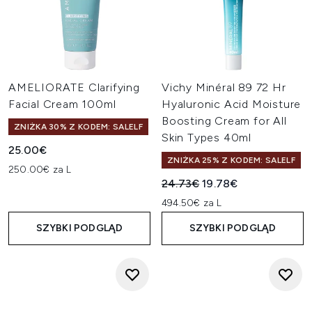
AMELIORATE Clarifying
Vichy Minéral 89 72 Hr
Facial Cream 100ml
Hyaluronic Acid Moisture
Boosting Cream for All
ZNIŻKA 30% Z KODEM: SALELF
Skin Types 40ml
25.00€
ZNIŻKA 25% Z KODEM: SALELF
250.00€ za L
Sugerowana cena detaliczn
Aktualna cena:
24.73€
19.78€
494.50€ za L
SZYBKI PODGLĄD
SZYBKI PODGLĄD