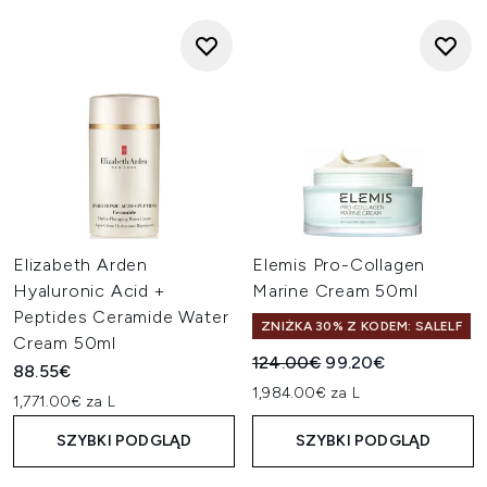
Elizabeth Arden
Elemis Pro-Collagen
Hyaluronic Acid +
Marine Cream 50ml
Peptides Ceramide Water
ZNIŻKA 30% Z KODEM: SALELF
Cream 50ml
Sugerowana cena detaliczn
Aktualna cena:
124.00€
99.20€
88.55€
1,984.00€ za L
1,771.00€ za L
SZYBKI PODGLĄD
SZYBKI PODGLĄD