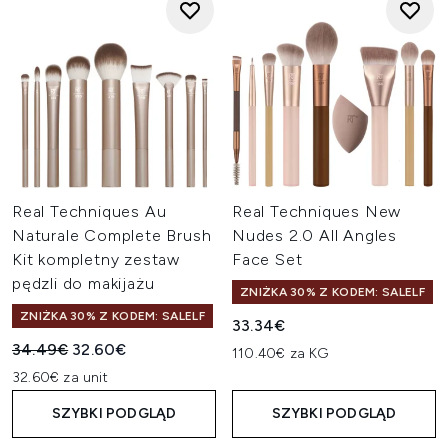
Real Techniques Au
Real Techniques New
Naturale Complete Brush
Nudes 2.0 All Angles
Kit kompletny zestaw
Face Set
pędzli do makijażu
ZNIŻKA 30% Z KODEM: SALELF
ZNIŻKA 30% Z KODEM: SALELF
33.34€
Sugerowana cena detaliczna:
Aktualna cena:
34.49€
32.60€
110.40€ za KG
32.60€ za unit
SZYBKI PODGLĄD
SZYBKI PODGLĄD