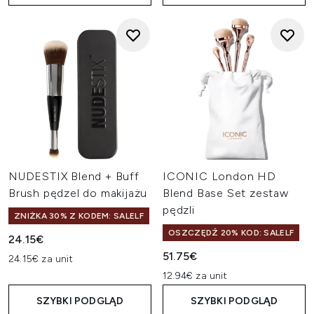
NUDESTIX Blend + Buff
ICONIC London HD
Brush pędzel do makijażu
Blend Base Set zestaw
pędzli
ZNIŻKA 30% Z KODEM: SALELF
OSZCZĘDŹ 20% KOD: SALELF
24.15€
51.75€
24.15€ za unit
12.94€ za unit
SZYBKI PODGLĄD
SZYBKI PODGLĄD