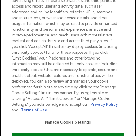
advertising efforts. These also enable us and third parties to
najnowszych produktach, od niszowych i
access and record user and activity data, such as IP
uznanych marek, sezonowych trendach i
addresses and online identifiers, referring URLs, searches
otrzyma ekskluzywne artykuły redakcyjne
and interactions, browser and device details, and other
z Sunday Supplement.
usage information, which may be used to provide enhanced
functionality and personalized experiences, analyze and
Zgoda na pliki cookie
improve performance, and reach users with more relevant
content and ads on this site and across third party sites. If
Do Not Sell or Share My Personal
you click “Accept All” this site may deploy cookies (including
Information
third party cookies) for all of these purposes. If you click
“Limit Cookies,” your IP address and other browsing
POMOC & INFORMACJE
information may still be collected but only cookies (including
third party cookies) that are necessary to operate, secure and
enable default website features and functionalities will be
WAŻNE INFORMACJE
deployed. You can also review and manage your cookie
preferences for this site at any time by clicking the “Manage
Cookie Settings” link in this banner. By using this site or
O LOOKFANTASTIC
clicking "Accept All," "Limit Cookies," or "Manage Cookie
Settings," you acknowledge and accept our
Privacy Policy
and
Terms of Use
.
Manage Cookie Settings
Płać bezpiecznie za pomocą