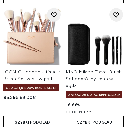
ICONIC London Ultimate
KIKO Milano Travel Brush
Brush Set zestaw pędzli
Set podróżny zestaw
pędzli
OSZCZĘDŹ 20% KOD: SALELF
ZNIŻKA 25% Z KODEM: SALELF
Sugerowana cena detaliczna:
Aktualna cena:
86.25€
69.00€
19.99€
4.00€ za unit
SZYBKI PODGLĄD
SZYBKI PODGLĄD