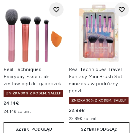
Real Techniques
Real Techniques Travel
Everyday Essentials
Fantasy Mini Brush Set
zestaw pędzli i gąbeczek
minizestaw podróżny
pędzli
ZNIŻKA 30% Z KODEM: SALELF
ZNIŻKA 30% Z KODEM: SALELF
24.14€
22.99€
24.14€ za unit
22.99€ za unit
SZYBKI PODGLĄD
SZYBKI PODGLĄD