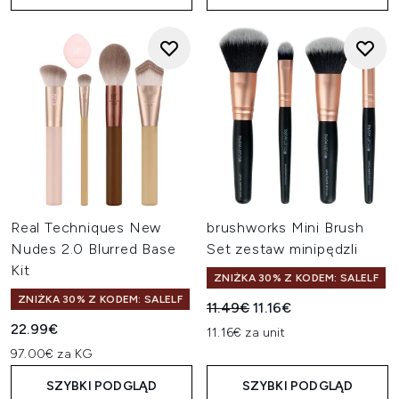
Real Techniques New
brushworks Mini Brush
Nudes 2.0 Blurred Base
Set zestaw minipędzli
Kit
ZNIŻKA 30% Z KODEM: SALELF
ZNIŻKA 30% Z KODEM: SALELF
Sugerowana cena detaliczn
Aktualna cena:
11.49€
11.16€
22.99€
11.16€ za unit
97.00€ za KG
SZYBKI PODGLĄD
SZYBKI PODGLĄD