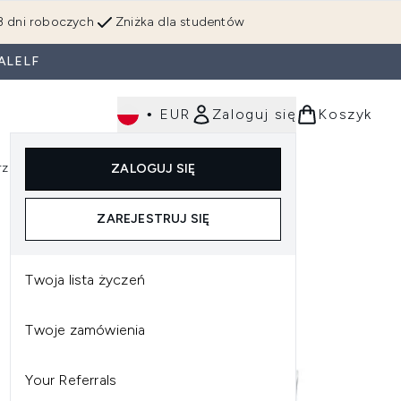
3 dni roboczych
Zniżka dla studentów
ALELF
•
EUR
Zaloguj się
Koszyk
rzędzia
Perfumy
Dla mężczyzn
ZALOGUJ SIĘ
ź do podmenu (Makijaż)
Wejdź do podmenu (Ciało)
Wejdź do podmenu (Włosy)
Wejdź do podmenu (Narzędzia)
Wejdź do podmenu (Perfumy)
Wejdź do podmenu (
ZAREJESTRUJ SIĘ
Twoja lista życzeń
Twoje zamówienia
Your Referrals