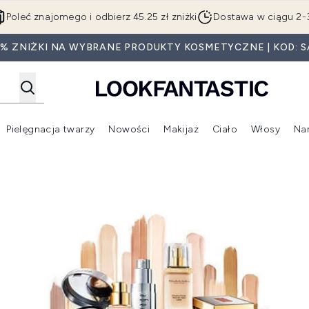
Przejdź do głównej treści
Poleć znajomego i odbierz 45.25 zł zniżki
Dostawa w ciągu 2-
5% ZNIŻKI NA WYBRANE PRODUKTY KOSMETYCZNE | KOD: S
Pielęgnacja twarzy
Nowości
Makijaż
Ciało
Włosy
Na
Wejdź do podmenu (Beauty Box)
Wejdź do podmenu (Marki)
Wejdź do podmenu (Pielęgnacja twarzy)
Wejdź do podmenu (Nowości)
Wejd