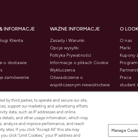
& INFORMACJE
WAŻNE INFORMACJE
O LOO
ługi Klienta
Zasady i Warunki
O nas
Opcje wysyłki
Marki
Polityka Prywatności
Kupony 
e o dostawie
Informacje o plikach Cookie
Program 
us
Wykluczenia
Partner
je zamówienie
Oświadczenie o
Praca
współczesnym niewolnictwie
student 
d by third parties, to operate and secure our site,
es, support our marketing and advertising efforts.
ivity data, such as IP addresses and online
ce details, and other usage information, which may
es, analyze and improve performance, and reach
y sites. If you click “Accept All” this site may
Manage Cooki
f you click “Limit Cookies,” your IP address and