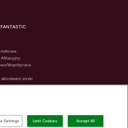
KFANTASTIC
zniżkowe
Afiliacyjny
stwo/Współpraca
i absolwent zniżki
e Settings
Limit Cookies
Accept All