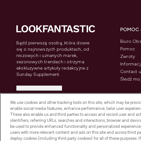
POMOC 
Biuro Obs
Bądź pierwszą osobą, która dowie
Pomoc
się o najnowszych produktach, od
niszowych i uznanych marek,
Zwroty
sezonowych trendach i otrzyma
Informacj
ekskluzywne artykuły redakcyjne z
Contact 
Sunday Supplement.
Śledź mo
Zgoda na pliki cookie
Do Not Sell or Share My Personal
We use cookies and other tracking tools on this site, which may be provide
Information
enable social media features, enhance performance, tailor user experienc
These also enable us and third parties to access and record user and act
identifiers, referring URLs, searches and interactions, browser and devi
be used to provide enhanced functionality and personalized experienc
users with more relevant content and ads on this site and across third part
deploy cookies (including third party cookies) for all of these purposes. I