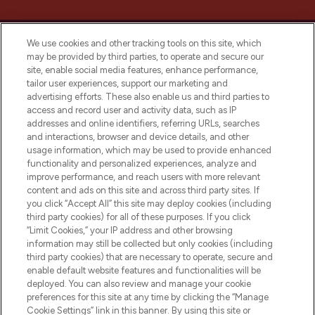
We use cookies and other tracking tools on this site, which
may be provided by third parties, to operate and secure our
site, enable social media features, enhance performance,
tailor user experiences, support our marketing and
Bądź pierwszą osobą, która dowie się o
advertising efforts. These also enable us and third parties to
najnowszych produktach, od niszowych i
access and record user and activity data, such as IP
uznanych marek, sezonowych trendach i
addresses and online identifiers, referring URLs, searches
otrzyma ekskluzywne artykuły redakcyjne
and interactions, browser and device details, and other
z Sunday Supplement.
usage information, which may be used to provide enhanced
functionality and personalized experiences, analyze and
Zgoda na pliki cookie
improve performance, and reach users with more relevant
content and ads on this site and across third party sites. If
Do Not Sell or Share My Personal
you click “Accept All” this site may deploy cookies (including
Information
third party cookies) for all of these purposes. If you click
“Limit Cookies,” your IP address and other browsing
POMOC & INFORMACJE
information may still be collected but only cookies (including
third party cookies) that are necessary to operate, secure and
enable default website features and functionalities will be
WAŻNE INFORMACJE
deployed. You can also review and manage your cookie
preferences for this site at any time by clicking the “Manage
Cookie Settings” link in this banner. By using this site or