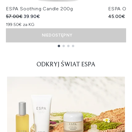
ESPA Soothing Candle 200g
ESPA Opti
Sugerowana cena detaliczna:
Aktualna cena:
57.00€
39.90€
45.00€
199.50€ za KG
NIEDOSTĘPNY
Showing slide 1
ODKRYJ ŚWIAT ESPA