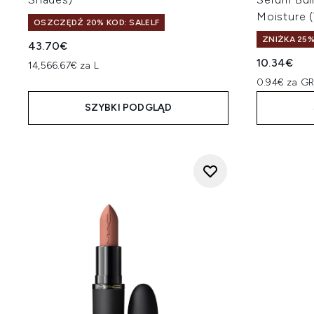
Moisture 
OSZCZĘDŹ 20% KOD: SALELF
ZNIŻKA 25%
43.70€
10.34€
14,566.67€ za L
0.94€ za G
SZYBKI PODGLĄD