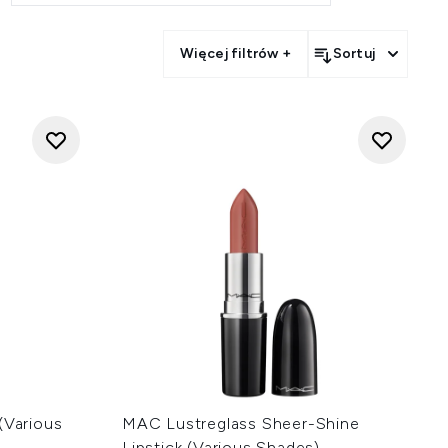
Więcej filtrów +
Sortuj
(Various
MAC Lustreglass Sheer-Shine
Lipstick (Various Shades)