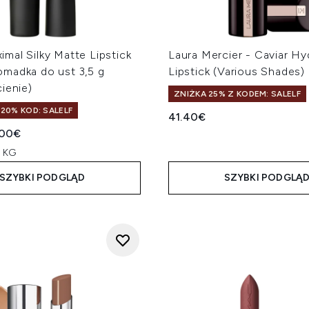
mal Silky Matte Lipstick
Laura Mercier - Caviar H
madka do ust 3,5 g
Lipstick (Various Shades)
ienie)
ZNIŻKA 25% Z KODEM: SALELF
20% KOD: SALELF
41.40€
a cena detaliczna:
ualna cena:
.00€
a KG
SZYBKI PODGLĄD
SZYBKI PODGLĄ