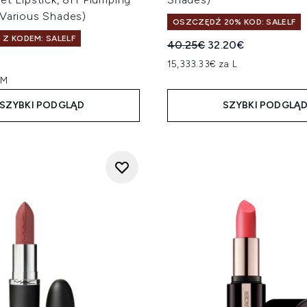
(Various Shades)
OSZCZĘDŹ 20% KOD: SALELF
 Z KODEM: SALELF
Sugerowana cena detalicz
Aktualna cena:
40.25€
32.20€
15,333.33€ za L
RM
SZYBKI PODGLĄD
SZYBKI PODGLĄ