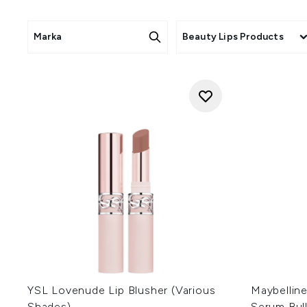
Marka
Beauty Lips Products
YSL Lovenude Lip Blusher (Various
Maybelline
Shades)
Serum Bull