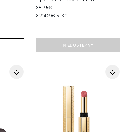
28.75€
8,214.29€ za KG
na:
D
NIEDOSTĘPNY