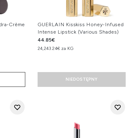
ydra-Crème
GUERLAIN Kisskiss Honey-Infused
Intense Lipstick (Various Shades)
44.85€
24,243.24€ za KG
D
NIEDOSTĘPNY