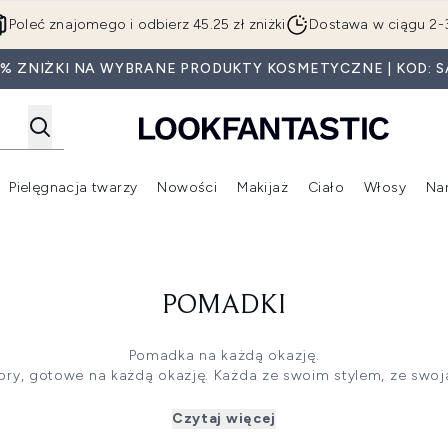
Przejdź do głównej treści
Poleć znajomego i odbierz 45.25 zł zniżki
Dostawa w ciągu 2-
5% ZNIŻKI NA WYBRANE PRODUKTY KOSMETYCZNE | KOD: S
Pielęgnacja twarzy
Nowości
Makijaż
Ciało
Włosy
Na
Wejdź do podmenu (Beauty Box)
Wejdź do podmenu (Marki)
Wejdź do podmenu (Pielęgnacja twarzy)
Wejdź do podmenu (Nowości)
Wejd
POMADKI
Pomadka na każdą okazję.
lory, gotowe na każdą okazję. Każda ze swoim stylem, ze swoją
w dowolnym kolorze, jaki możesz sobie wyobrazić. Połącz je 
się na to, by przez cały czas olśniewać.
Czytaj więcej
błyszczące usta, wypróbuj nasze
błyszczyki
lub jeśli potrzebuje