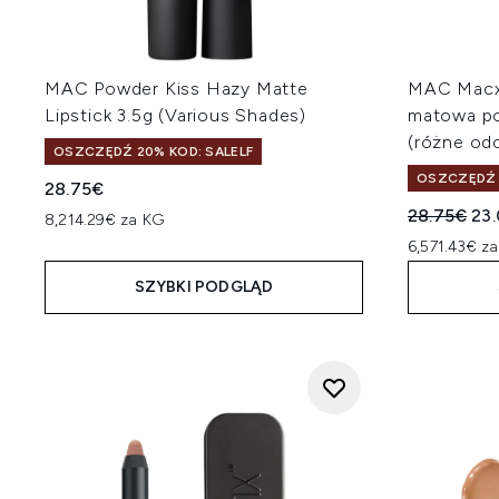
MAC Powder Kiss Hazy Matte
MAC Macxi
Lipstick 3.5g (Various Shades)
matowa po
(różne odc
OSZCZĘDŹ 20% KOD: SALELF
OSZCZĘDŹ 
28.75€
Sugerowan
Akt
28.75€
23
8,214.29€ za KG
6,571.43€ z
SZYBKI PODGLĄD