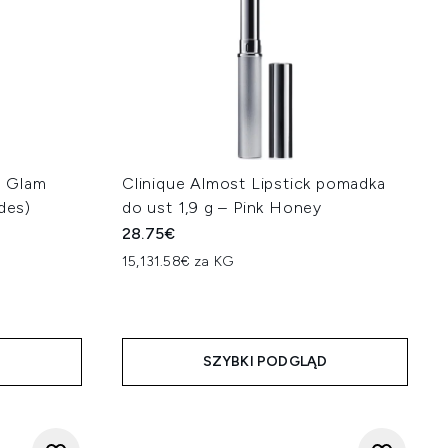
a Glam
Clinique Almost Lipstick pomadka
des)
do ust 1,9 g – Pink Honey
28.75€
15,131.58€ za KG
na:
D
SZYBKI PODGLĄD