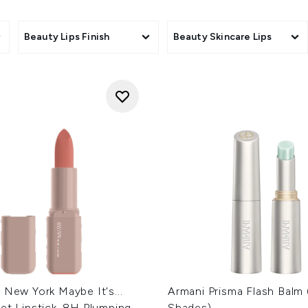
połącz swój look z
lip tintt
.
Beauty Lips Finish
Beauty Skincare Lips
 New York Maybe It's...
Armani Prisma Flash Balm 
et Lipstick, 8H Plumping
Shades)