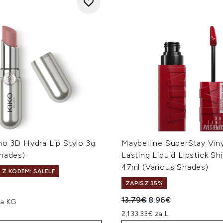
no 3D Hydra Lip Stylo 3g
Maybelline SuperStay Viny
Shades)
Lasting Liquid Lipstick Sh
47ml (Various Shades)
 Z KODEM: SALELF
ZAPISZ 35%
Sugerowana cena detalicz
Aktualna cena:
13.79€
8.96€
za KG
2,133.33€ za L