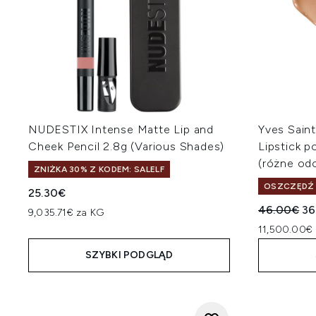
NUDESTIX Intense Matte Lip and
Yves Sain
Cheek Pencil 2.8g (Various Shades)
Lipstick p
(różne odc
ZNIŻKA 30% Z KODEM: SALELF
OSZCZĘDŹ 
25.30€
Sugerowan
Ak
46.00€
36
9,035.71€ za KG
11,500.00€ 
SZYBKI PODGLĄD