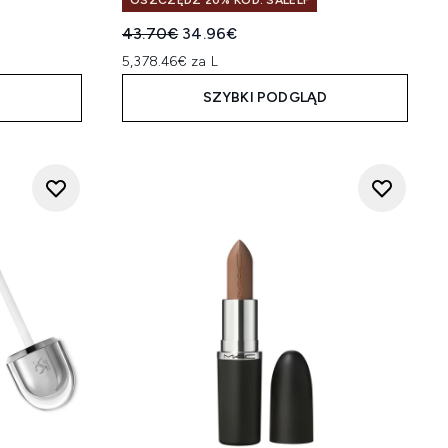
OSZCZĘDŹ 20% KOD: SALELF
Sugerowana cena detaliczna:
Aktualna cena:
43.70€
34.96€
5,378.46€ za L
D
SZYBKI PODGLĄD