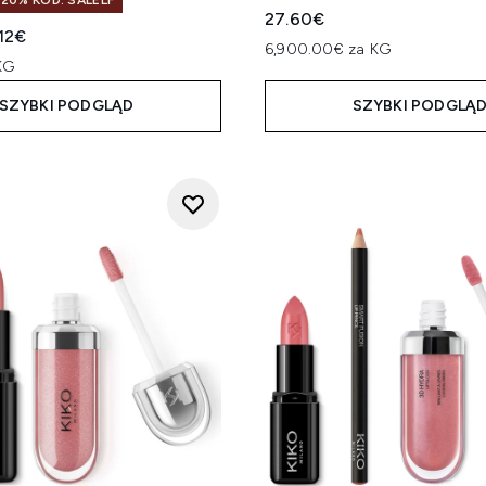
20% KOD: SALELF
27.60€
a cena detaliczna:
ualna cena:
.12€
6,900.00€ za KG
KG
SZYBKI PODGLĄD
SZYBKI PODGLĄ