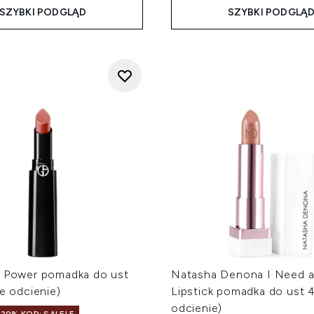
SZYBKI PODGLĄD
SZYBKI PODGLĄ
p Power pomadka do ust
Natasha Denona I Need 
ne odcienie)
Lipstick pomadka do ust 4
odcienie)