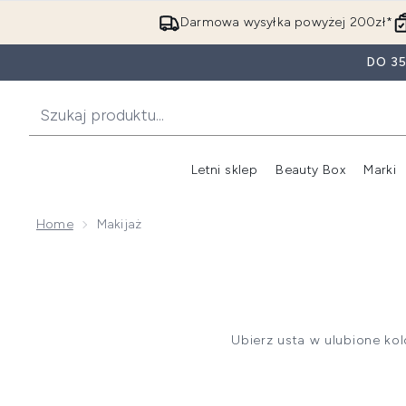
Darmowa wysyłka powyżej 200zł*
DO 3
Letni sklep
Beauty Box
Marki
Home
Makijaż
Ubierz usta w ulubione ko
permanentną, matową, nude i 
Na te dni, kiedy chcesz mieć 