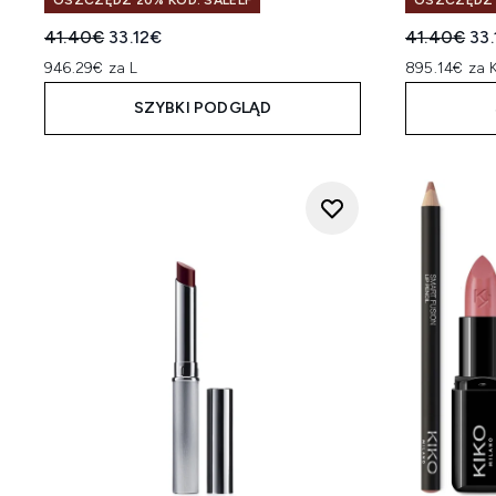
OSZCZĘDŹ 20% KOD: SALELF
OSZCZĘDŹ 
Sugerowana cena detaliczna:
Aktualna cena:
Sugerowan
Akt
41.40€
33.12€
41.40€
33
946.29€ za L
895.14€ za 
SZYBKI PODGLĄD