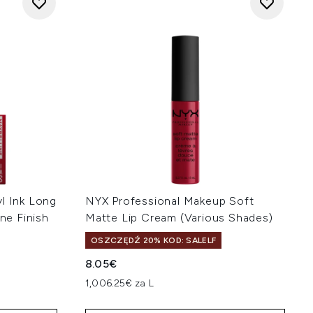
l Ink Long
NYX Professional Makeup Soft
ine Finish
Matte Lip Cream (Various Shades)
OSZCZĘDŹ 20% KOD: SALELF
8.05€
na:
1,006.25€ za L