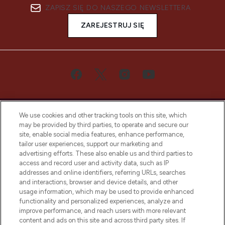
ZAPISZ SIĘ DO NASZEGO NEWSLETTERA
ZAREJESTRUJ SIĘ
We use cookies and other tracking tools on this site, which
may be provided by third parties, to operate and secure our
site, enable social media features, enhance performance,
tailor user experiences, support our marketing and
Bądź pierwszą osobą, która dowie się o
advertising efforts. These also enable us and third parties to
najnowszych produktach, od niszowych i
access and record user and activity data, such as IP
uznanych marek, sezonowych trendach i
addresses and online identifiers, referring URLs, searches
otrzyma ekskluzywne artykuły redakcyjne
and interactions, browser and device details, and other
z Sunday Supplement.
usage information, which may be used to provide enhanced
functionality and personalized experiences, analyze and
Zgoda na pliki cookie
improve performance, and reach users with more relevant
content and ads on this site and across third party sites. If
Do Not Sell or Share My Personal