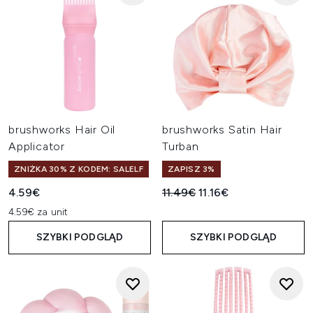
brushworks Hair Oil
brushworks Satin Hair
Applicator
Turban
ZNIŻKA 30% Z KODEM: SALELF
ZAPISZ 3%
Sugerowana cena detaliczn
Aktualna cena:
4.59€
11.49€
11.16€
4.59€ za unit
SZYBKI PODGLĄD
SZYBKI PODGLĄD