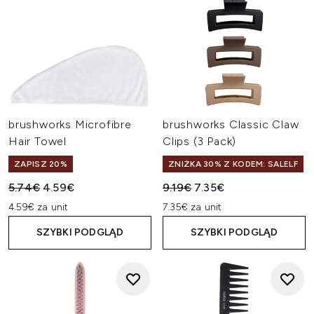
brushworks Microfibre
brushworks Classic Claw
Hair Towel
Clips (3 Pack)
ZAPISZ 20%
ZNIŻKA 30% Z KODEM: SALELF
Sugerowana cena detaliczna:
Aktualna cena:
Sugerowana cena detaliczn
Aktualna cena:
5.74€
4.59€
9.19€
7.35€
4.59€ za unit
7.35€ za unit
SZYBKI PODGLĄD
SZYBKI PODGLĄD