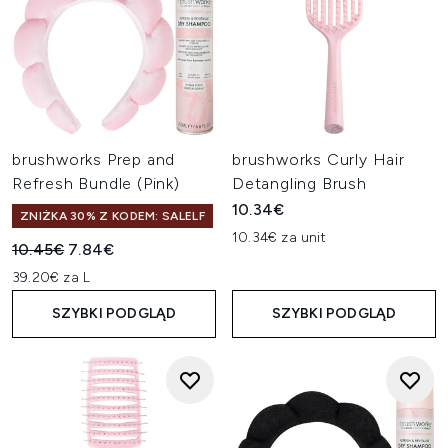
brushworks Prep and
brushworks Curly Hair
Refresh Bundle (Pink)
Detangling Brush
10.34€
ZNIŻKA 30% Z KODEM: SALELF
10.34€ za unit
Sugerowana cena detaliczna:
Aktualna cena:
10.45€
7.84€
39.20€ za L
SZYBKI PODGLĄD
SZYBKI PODGLĄD