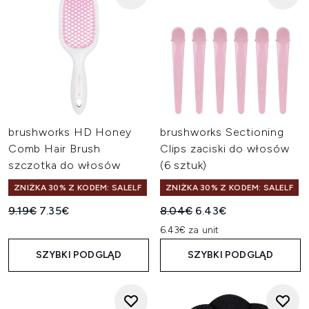
brushworks HD Honey
brushworks Sectioning
Comb Hair Brush
Clips zaciski do włosów
szczotka do włosów
(6 sztuk)
ZNIŻKA 30% Z KODEM: SALELF
ZNIŻKA 30% Z KODEM: SALELF
Sugerowana cena detaliczna:
Aktualna cena:
Sugerowana cena detaliczn
Aktualna cena:
9.19€
7.35€
8.04€
6.43€
6.43€ za unit
SZYBKI PODGLĄD
SZYBKI PODGLĄD