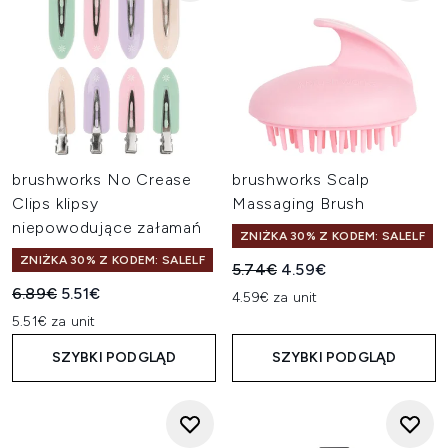
brushworks No Crease
brushworks Scalp
Clips klipsy
Massaging Brush
niepowodujące załamań
ZNIŻKA 30% Z KODEM: SALELF
ZNIŻKA 30% Z KODEM: SALELF
Sugerowana cena detaliczn
Aktualna cena:
5.74€
4.59€
Sugerowana cena detaliczna:
Aktualna cena:
6.89€
5.51€
4.59€ za unit
5.51€ za unit
SZYBKI PODGLĄD
SZYBKI PODGLĄD