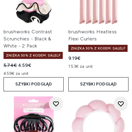
brushworks Contrast
brushworks Heatless
Scrunchies - Black &
Flexi Curlers
White - 2 Pack
ZNIŻKA 30% Z KODEM: SALELF
ZNIŻKA 30% Z KODEM: SALELF
9.19€
Sugerowana cena detaliczna:
Aktualna cena:
5.74€
4.59€
1.53€ za unit
4.59€ za unit
SZYBKI PODGLĄD
SZYBKI PODGLĄD