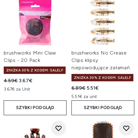
brushworks Mini Claw
brushworks No Crease
Clips - 20 Pack
Clips klipsy
niepowodujące załamań
ZNIŻKA 30% Z KODEM: SALELF
ZNIŻKA 30% Z KODEM: SALELF
Sugerowana cena detaliczna:
Aktualna cena:
4.59€
3.67€
Sugerowana cena detaliczn
Aktualna cena:
6.89€
5.51€
3.67€ za Unit
5.51€ za unit
SZYBKI PODGLĄD
SZYBKI PODGLĄD