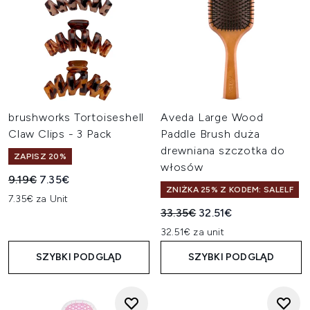
brushworks Tortoiseshell
Aveda Large Wood
Claw Clips - 3 Pack
Paddle Brush duża
drewniana szczotka do
ZAPISZ 20%
włosów
Sugerowana cena detaliczna:
Aktualna cena:
9.19€
7.35€
ZNIŻKA 25% Z KODEM: SALELF
7.35€ za Unit
Sugerowana cena detaliczn
Aktualna cena:
33.35€
32.51€
32.51€ za unit
SZYBKI PODGLĄD
SZYBKI PODGLĄD