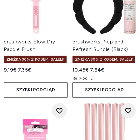
brushworks Blow Dry
brushworks Prep and
Paddle Brush
Refresh Bundle (Black)
ZNIŻKA 30% Z KODEM: SALELF
ZNIŻKA 30% Z KODEM: SALELF
Sugerowana cena detaliczna:
Aktualna cena:
Sugerowana cena detaliczn
Aktualna cena:
9.19€
7.35€
10.45€
7.84€
39.20€ za L
SZYBKI PODGLĄD
SZYBKI PODGLĄD