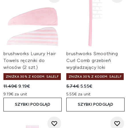
brushworks Luxury Hair
brushworks Smoothing
Towels ręczniki do
Curl Comb grzebień
włosów (2 szt.)
wygładzający loki
ZNIŻKA 30% Z KODEM: SALELF
ZNIŻKA 30% Z KODEM: SALELF
Sugerowana cena detaliczna:
Aktualna cena:
Sugerowana cena detaliczn
Aktualna cena:
11.49€
9.19€
5.74€
5.55€
9.19€ za unit
5.55€ za unit
SZYBKI PODGLĄD
SZYBKI PODGLĄD