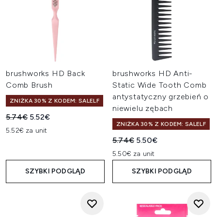
brushworks HD Back
brushworks HD Anti-
Comb Brush
Static Wide Tooth Comb
antystatyczny grzebień o
ZNIŻKA 30% Z KODEM: SALELF
niewielu zębach
Sugerowana cena detaliczna:
Aktualna cena:
5.74€
5.52€
ZNIŻKA 30% Z KODEM: SALELF
5.52€ za unit
Sugerowana cena detaliczn
Aktualna cena:
5.74€
5.50€
5.50€ za unit
SZYBKI PODGLĄD
SZYBKI PODGLĄD