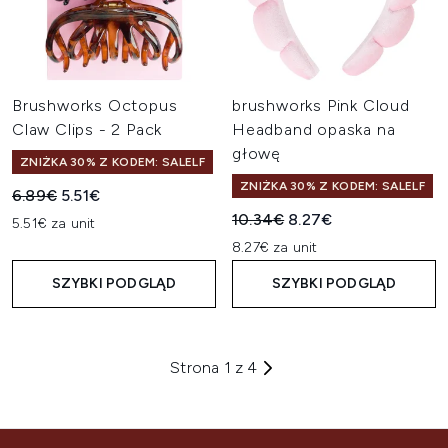
Brushworks Octopus
brushworks Pink Cloud
Claw Clips - 2 Pack
Headband opaska na
głowę
ZNIŻKA 30% Z KODEM: SALELF
ZNIŻKA 30% Z KODEM: SALELF
Sugerowana cena detaliczna:
Aktualna cena:
6.89€
5.51€
Sugerowana cena detaliczn
Aktualna cena:
10.34€
8.27€
5.51€ za unit
8.27€ za unit
SZYBKI PODGLĄD
SZYBKI PODGLĄD
Strona 1 z 4