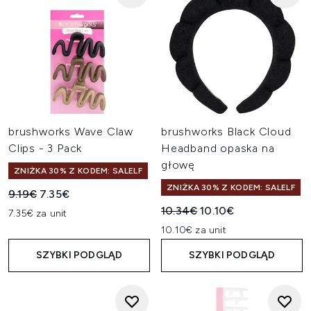
brushworks Wave Claw
brushworks Black Cloud
Clips - 3 Pack
Headband opaska na
głowę
ZNIŻKA 30% Z KODEM: SALELF
ZNIŻKA 30% Z KODEM: SALELF
Sugerowana cena detaliczna:
Aktualna cena:
9.19€
7.35€
Sugerowana cena detaliczn
Aktualna cena:
10.34€
10.10€
7.35€ za unit
10.10€ za unit
SZYBKI PODGLĄD
SZYBKI PODGLĄD