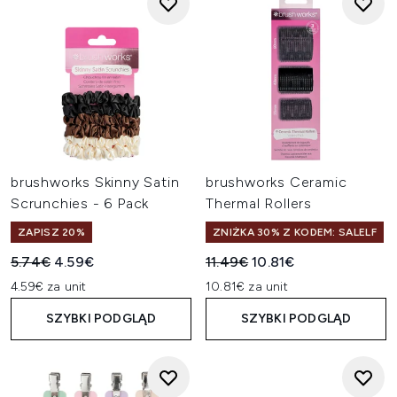
brushworks Skinny Satin
brushworks Ceramic
Scrunchies - 6 Pack
Thermal Rollers
ZAPISZ 20%
ZNIŻKA 30% Z KODEM: SALELF
Sugerowana cena detaliczna:
Aktualna cena:
Sugerowana cena detaliczn
Aktualna cena:
5.74€
4.59€
11.49€
10.81€
4.59€ za unit
10.81€ za unit
SZYBKI PODGLĄD
SZYBKI PODGLĄD