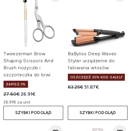
Tweezerman Brow
BaByliss Deep Waves
Shaping Scissors And
Styler urządzenie do
Brush nożyczki i
falowania włosów
szczoteczka do brwi
OSZCZĘDŹ 20% KOD: SALELF
ZAPISZ 3%
Sugerowana cena detaliczn
Aktualna cena:
63.25€
51.87€
Sugerowana cena detaliczna:
Aktualna cena:
27.60€
26.91€
26.91€ za unit
SZYBKI PODGLĄD
SZYBKI PODGLĄD