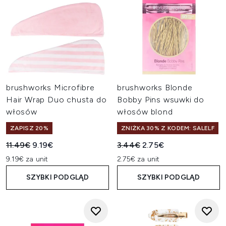
brushworks Microfibre
brushworks Blonde
Hair Wrap Duo chusta do
Bobby Pins wsuwki do
włosów
włosów blond
ZAPISZ 20%
ZNIŻKA 30% Z KODEM: SALELF
Sugerowana cena detaliczna:
Aktualna cena:
Sugerowana cena detaliczn
Aktualna cena:
11.49€
9.19€
3.44€
2.75€
9.19€ za unit
2.75€ za unit
SZYBKI PODGLĄD
SZYBKI PODGLĄD