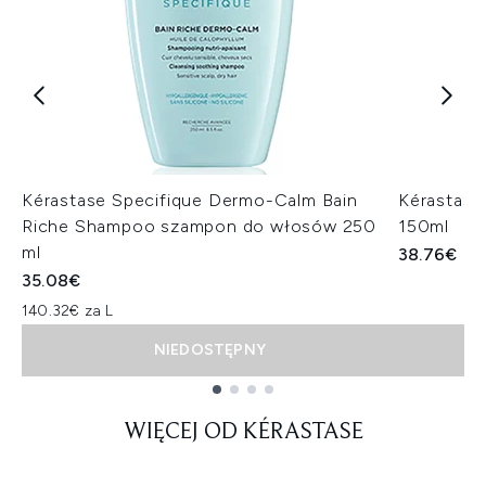
Kérastase Specifique Dermo-Calm Bain
Kérastase
Riche Shampoo szampon do włosów 250
150ml
ml
38.76€
35.08€
140.32€ za L
NIEDOSTĘPNY
Showing slide 1
WIĘCEJ OD KÉRASTASE