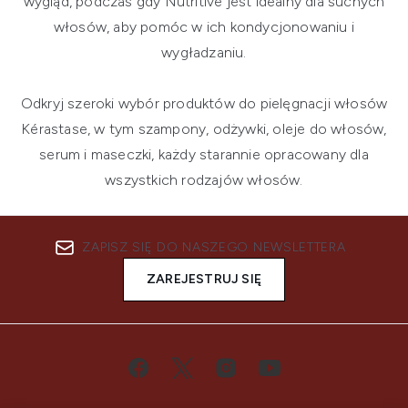
wygląd, podczas gdy Nutritive jest idealny dla suchych
włosów, aby pomóc w ich kondycjonowaniu i
wygładzaniu.
Odkryj szeroki wybór produktów do pielęgnacji włosów
Kérastase, w tym szampony, odżywki, oleje do włosów,
serum i maseczki, każdy starannie opracowany dla
wszystkich rodzajów włosów.
ZAPISZ SIĘ DO NASZEGO NEWSLETTERA
ZAREJESTRUJ SIĘ