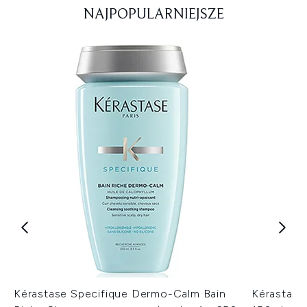
NAJPOPULARNIEJSZE
Kérastase Specifique Dermo-Calm Bain
Kérastase