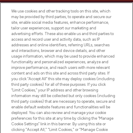
We use cookies and other tracking tools on this site, which
may be provided by third parties, to operate and secure our
site, enable social media features, enhance performance,
tailor user experiences, support our marketing and
Bądź pierwszą osobą, która dowie się o
advertising efforts. These also enable us and third parties to
najnowszych produktach, od niszowych i
access and record user and activity data, such as IP
uznanych marek, sezonowych trendach i
addresses and online identifiers, referring URLs, searches
otrzyma ekskluzywne artykuły redakcyjne
and interactions, browser and device details, and other
z Sunday Supplement.
usage information, which may be used to provide enhanced
functionality and personalized experiences, analyze and
Zgoda na pliki cookie
improve performance, and reach users with more relevant
content and ads on this site and across third party sites. If
Do Not Sell or Share My Personal
you click “Accept All” this site may deploy cookies (including
Information
third party cookies) for all of these purposes. If you click
“Limit Cookies,” your IP address and other browsing
POMOC & INFORMACJE
information may still be collected but only cookies (including
third party cookies) that are necessary to operate, secure and
enable default website features and functionalities will be
WAŻNE INFORMACJE
deployed. You can also review and manage your cookie
preferences for this site at any time by clicking the “Manage
Cookie Settings” link in this banner. By using this site or
O LOOKFANTASTIC
clicking "Accept All," "Limit Cookies," or "Manage Cookie