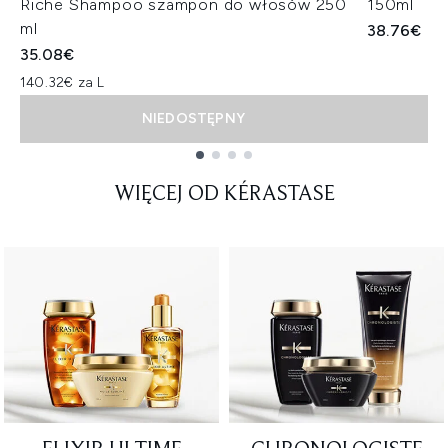
Riche Shampoo szampon do włosów 250
150ml
ml
38.76€
35.08€
140.32€ za L
NIEDOSTĘPNY
Showing slide 1
WIĘCEJ OD KÉRASTASE