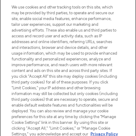
We use cookies and other tracking tools on this site, which
may be provided by third parties, to operate and secure our
site, enable social media features, enhance performance,
tailor user experiences, support our marketing and
Bądź pierwszą osobą, która dowie się o
advertising efforts. These also enable us and third parties to
najnowszych produktach, od niszowych i
access and record user and activity data, such as IP
uznanych marek, sezonowych trendach i
addresses and online identifiers, referring URLs, searches
otrzyma ekskluzywne artykuły redakcyjne
and interactions, browser and device details, and other
z Sunday Supplement.
usage information, which may be used to provide enhanced
functionality and personalized experiences, analyze and
Zgoda na pliki cookie
improve performance, and reach users with more relevant
content and ads on this site and across third party sites. If
Do Not Sell or Share My Personal
you click “Accept All” this site may deploy cookies (including
Information
third party cookies) for all of these purposes. If you click
“Limit Cookies,” your IP address and other browsing
POMOC & INFORMACJE
information may still be collected but only cookies (including
third party cookies) that are necessary to operate, secure and
enable default website features and functionalities will be
WAŻNE INFORMACJE
deployed. You can also review and manage your cookie
preferences for this site at any time by clicking the “Manage
Cookie Settings” link in this banner. By using this site or
O LOOKFANTASTIC
clicking "Accept All," "Limit Cookies," or "Manage Cookie
Settings," you acknowledge and accept our
Privacy Policy