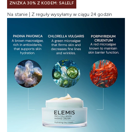
ZNIŻKA 30% Z KODEM: SALELF
Na stanie | Z reguły wysyłamy w ciągu 24 godzin