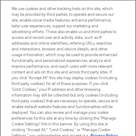
We use cookies and other tracking tools on this site, which
may be provided by third parties, to operate and secure our
site, enable social media features, enhance performance,
tailor user experiences, support our marketing and
Bądź pierwszą osobą, która dowie się o
advertising efforts. These also enable us and third parties to
najnowszych produktach, od niszowych i
access and record user and activity data, such as IP
uznanych marek, sezonowych trendach i
addresses and online identifiers, referring URLs, searches
otrzyma ekskluzywne artykuły redakcyjne
and interactions, browser and device details, and other
z Sunday Supplement.
usage information, which may be used to provide enhanced
functionality and personalized experiences, analyze and
Zgoda na pliki cookie
improve performance, and reach users with more relevant
content and ads on this site and across third party sites. If
Do Not Sell or Share My Personal
you click “Accept All” this site may deploy cookies (including
Information
third party cookies) for all of these purposes. If you click
“Limit Cookies,” your IP address and other browsing
POMOC & INFORMACJE
information may still be collected but only cookies (including
third party cookies) that are necessary to operate, secure and
enable default website features and functionalities will be
WAŻNE INFORMACJE
deployed. You can also review and manage your cookie
preferences for this site at any time by clicking the “Manage
Cookie Settings” link in this banner. By using this site or
O LOOKFANTASTIC
clicking "Accept All," "Limit Cookies," or "Manage Cookie
Settings," you acknowledge and accept our
Privacy Policy