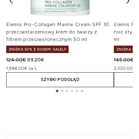
Elemis Pro-Collagen Marine Cream SPF 30
Elemis Pr
przeciwstarzeniowy krem do twarzy z
noc stymu
filtrem przeciwsłonecznym 50 ml
ml
ZNIŻKA 30% Z KODEM: SALELF
ZNIŻKA 30%
Sugerowana cena detaliczna:
Aktualna cena:
Sugerowan
A
124.00€
99.20€
145.00€
1
1,984.00€ za L
2,320.00€ z
SZYBKI PODGLĄD
Showing slide 1