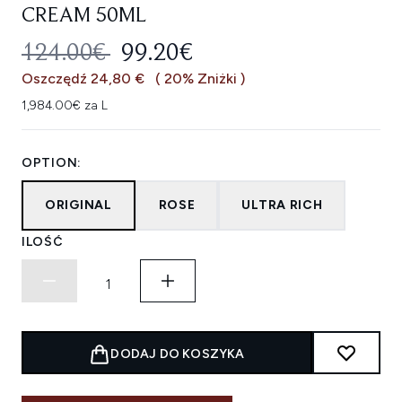
CREAM 50ML
SUGEROWANA CENA DETALICZNA
AKTUALNA CENA:
124.00€
99.20€
Oszczędź 24,80 €
( 20% Zniżki )
1,984.00€ za L
OPTION:
ORIGINAL
ROSE
ULTRA RICH
ILOŚĆ
DODAJ DO KOSZYKA