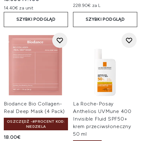
228.90€ za L
14.40€ za unit
SZYBKI PODGLĄD
SZYBKI PODGLĄD
Biodance Bio Collagen-
La Roche-Posay
Real Deep Mask (4 Pack)
Anthelios UVMune 400
Invisible Fluid SPF50+
OSZCZĘDŹ -#PROCENT KOD:
krem przeciwsłoneczny
NIEDZIELA
50 ml
18.00€