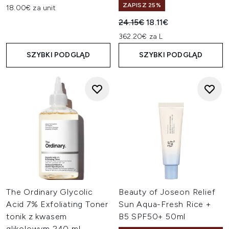
ZAPISZ 25%
18.00€ za unit
Sugerowana cena detaliczn
Aktualna cena:
24.15€
18.11€
362.20€ za L
SZYBKI PODGLĄD
SZYBKI PODGLĄD
The Ordinary Glycolic
Beauty of Joseon Relief
Acid 7% Exfoliating Toner
Sun Aqua-Fresh Rice +
tonik z kwasem
B5 SPF50+ 50ml
glikolowym 240 ml