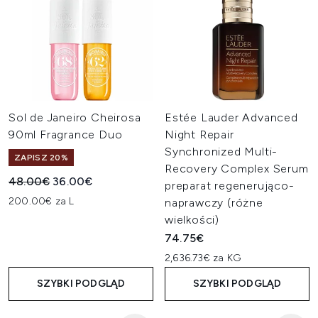
Sol de Janeiro Cheirosa
Estée Lauder Advanced
90ml Fragrance Duo
Night Repair
Synchronized Multi-
ZAPISZ 20%
Recovery Complex Serum
Sugerowana cena detaliczna:
Aktualna cena:
48.00€
36.00€
preparat regenerująco-
200.00€ za L
naprawczy (różne
wielkości)
74.75€
2,636.73€ za KG
SZYBKI PODGLĄD
SZYBKI PODGLĄD