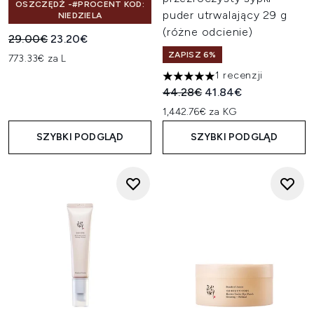
OSZCZĘDŹ -#PROCENT KOD:
puder utrwalający 29 g
NIEDZIELA
(różne odcienie)
Sugerowana cena detaliczna:
Aktualna cena:
29.00€
23.20€
ZAPISZ 6%
773.33€ za L
1 recenzji
5 gwiazdek na maksymalnie 5
Sugerowana cena detaliczn
Aktualna cena:
44.28€
41.84€
1,442.76€ za KG
SZYBKI PODGLĄD
SZYBKI PODGLĄD