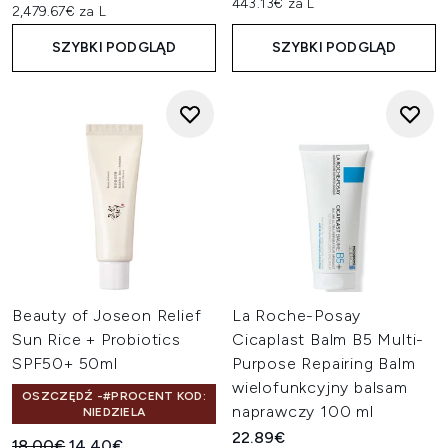
443.13€ za L
2,479.67€ za L
SZYBKI PODGLĄD
SZYBKI PODGLĄD
Beauty of Joseon Relief
La Roche-Posay
Sun Rice + Probiotics
Cicaplast Balm B5 Multi-
SPF50+ 50ml
Purpose Repairing Balm
wielofunkcyjny balsam
OSZCZĘDŹ -#PROCENT KOD:
naprawczy 100 ml
NIEDZIELA
22.89€
Sugerowana cena detaliczna:
Aktualna cena:
18.00€
14.40€