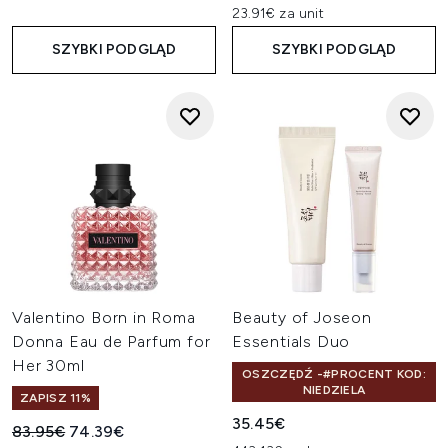
23.91€ za unit
SZYBKI PODGLĄD
SZYBKI PODGLĄD
Valentino Born in Roma
Beauty of Joseon
Donna Eau de Parfum for
Essentials Duo
Her 30ml
OSZCZĘDŹ -#PROCENT KOD:
NIEDZIELA
ZAPISZ 11%
35.45€
Sugerowana cena detaliczna:
Aktualna cena:
83.95€
74.39€