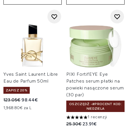
Yves Saint Laurent Libre
PIXI FortifEYE Eye
Eau de Parfum 50ml
Patches serum płatki na
powieki nasączone serum
ZAPISZ 20%
(30 par)
Sugerowana cena detaliczna:
Aktualna cena:
123.05€
98.44€
OSZCZĘDŹ -#PROCENT KOD:
1,968.80€ za L
NIEDZIELA
1 recenzji
5 gwiazdek na maksymalnie 5
Sugerowana cena detaliczn
Aktualna cena:
25.30€
23.91€