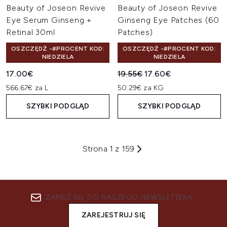
Beauty of Joseon Revive
Beauty of Joseon Revive
Eye Serum Ginseng +
Ginseng Eye Patches (60
Retinal 30ml
Patches)
OSZCZĘDŹ -#PROCENT KOD:
OSZCZĘDŹ -#PROCENT KOD:
NIEDZIELA
NIEDZIELA
Sugerowana cena detaliczn
Aktualna cena:
17.00€
19.55€
17.60€
566.67€ za L
50.29€ za KG
SZYBKI PODGLĄD
SZYBKI PODGLĄD
Strona 1 z 159
ZAPISZ SIĘ DO NASZEGO NEWSLETTERA
ZAREJESTRUJ SIĘ