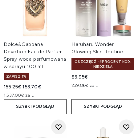
Dolce&Gabbana
Haruharu Wonder
Devotion Eau de Parfum
Glowing Skin Routine
Spray woda perfumowana
OSZCZĘDŹ -#PROCENT KOD:
w sprayu 100 ml
NIEDZIELA
83.95€
ZAPISZ 1%
239.86€ za L
Sugerowana cena detaliczna:
Aktualna cena:
155.25€
153.70€
1,537.00€ za L
SZYBKI PODGLĄD
SZYBKI PODGLĄD