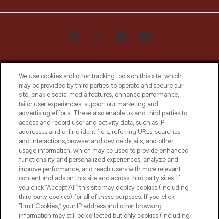
We use cookies and other tracking tools on this site, which
may be provided by third parties, to operate and secure our
site, enable social media features, enhance performance,
tailor user experiences, support our marketing and
Bądź pierwszą osobą, która dowie się o
advertising efforts. These also enable us and third parties to
najnowszych produktach, od niszowych i
access and record user and activity data, such as IP
uznanych marek, sezonowych trendach i
addresses and online identifiers, referring URLs, searches
otrzyma ekskluzywne artykuły redakcyjne
and interactions, browser and device details, and other
z Sunday Supplement.
usage information, which may be used to provide enhanced
functionality and personalized experiences, analyze and
Zgoda na pliki cookie
improve performance, and reach users with more relevant
content and ads on this site and across third party sites. If
Do Not Sell or Share My Personal
you click “Accept All” this site may deploy cookies (including
Information
third party cookies) for all of these purposes. If you click
“Limit Cookies,” your IP address and other browsing
POMOC & INFORMACJE
information may still be collected but only cookies (including