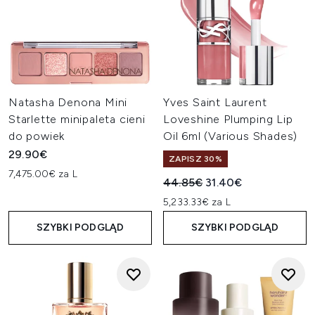
Natasha Denona Mini
Yves Saint Laurent
Starlette minipaleta cieni
Loveshine Plumping Lip
do powiek
Oil 6ml (Various Shades)
29.90€
ZAPISZ 30%
7,475.00€ za L
Sugerowana cena detaliczn
Aktualna cena:
44.85€
31.40€
5,233.33€ za L
SZYBKI PODGLĄD
SZYBKI PODGLĄD