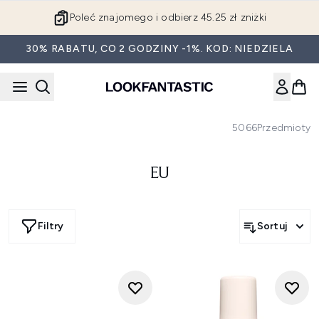
Przejdź do głównej treści
Poleć znajomego i odbierz 45.25 zł zniżki
30% RABATU, CO 2 GODZINY -1%. KOD: NIEDZIELA
5066
Przedmioty
EU
Filtry
Sortuj