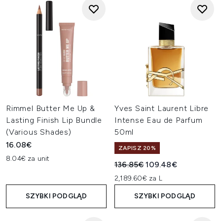
Rimmel Butter Me Up &
Yves Saint Laurent Libre
Lasting Finish Lip Bundle
Intense Eau de Parfum
(Various Shades)
50ml
16.08€
ZAPISZ 20%
8.04€ za unit
Sugerowana cena detaliczn
Aktualna cena:
136.85€
109.48€
2,189.60€ za L
SZYBKI PODGLĄD
SZYBKI PODGLĄD