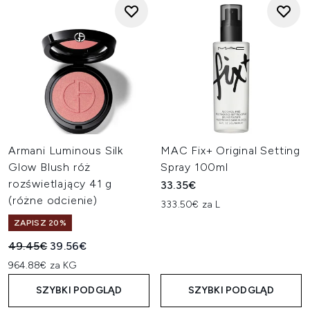
Armani Luminous Silk
MAC Fix+ Original Setting
Glow Blush róż
Spray 100ml
rozświetlający 41 g
33.35€
(różne odcienie)
333.50€ za L
ZAPISZ 20%
Sugerowana cena detaliczna:
Aktualna cena:
49.45€
39.56€
964.88€ za KG
SZYBKI PODGLĄD
SZYBKI PODGLĄD