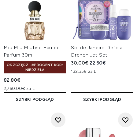
Miu Miu Miutine Eau de
Sol de Janeiro Delícia
Parfum 30ml
Drench Jet Set
Sugerowana cena detaliczn
Aktualna cena:
30.00€
22.50€
OSZCZĘDŹ -#PROCENT KOD:
NIEDZIELA
132.35€ za L
82.80€
2,760.00€ za L
SZYBKI PODGLĄD
SZYBKI PODGLĄD