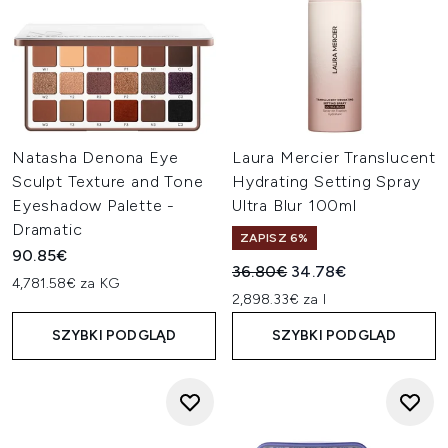
Natasha Denona Eye
Laura Mercier Translucent
Sculpt Texture and Tone
Hydrating Setting Spray
Eyeshadow Palette -
Ultra Blur 100ml
Dramatic
ZAPISZ 6%
90.85€
Sugerowana cena detaliczn
Aktualna cena:
36.80€
34.78€
4,781.58€ za KG
2,898.33€ za l
SZYBKI PODGLĄD
SZYBKI PODGLĄD