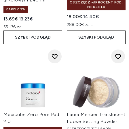
OSZCZĘDŹ -#PROCENT KOD:
NIEDZIELA
ZAPISZ 3%
Sugerowana cena detaliczn
Aktualna cena:
18.00€
14.40€
Sugerowana cena detaliczna:
Aktualna cena:
13.69€
13.23€
288.00€ za L
55.13€ za L
SZYBKI PODGLĄD
SZYBKI PODGLĄD
Medicube Zero Pore Pad
Laura Mercier Translucent
2.0
Loose Setting Powder
przezroczysty sypki