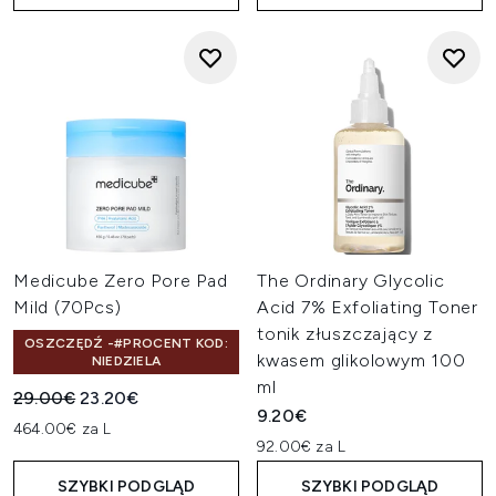
Medicube Zero Pore Pad
The Ordinary Glycolic
Mild (70Pcs)
Acid 7% Exfoliating Toner
tonik złuszczający z
OSZCZĘDŹ -#PROCENT KOD:
kwasem glikolowym 100
NIEDZIELA
ml
Sugerowana cena detaliczna:
Aktualna cena:
29.00€
23.20€
9.20€
464.00€ za L
92.00€ za L
SZYBKI PODGLĄD
SZYBKI PODGLĄD