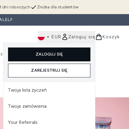
3 dni roboczych
Zniżka dla studentów
ALELF
•
EUR
Zaloguj się
Koszyk
rzędzia
Perfumy
Dla mężczyzn
ZALOGUJ SIĘ
ź do podmenu (Makijaż)
Wejdź do podmenu (Ciało)
Wejdź do podmenu (Włosy)
Wejdź do podmenu (Narzędzia)
Wejdź do podmenu (Perfumy)
Wejdź do podmenu (
ZAREJESTRUJ SIĘ
Twoja lista życzeń
Twoje zamówienia
Your Referrals