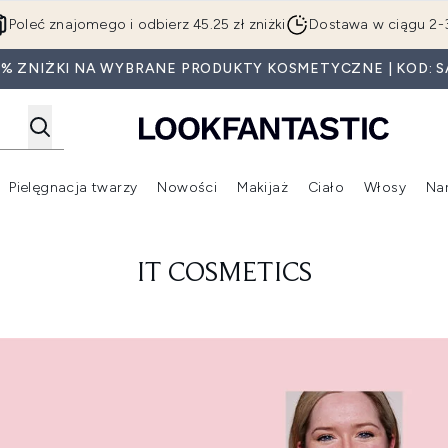
Przejdź do głównej treści
Poleć znajomego i odbierz 45.25 zł zniżki
Dostawa w ciągu 2-
0% ZNIŻKI NA WYBRANE PRODUKTY KOSMETYCZNE | KOD: S
Pielęgnacja twarzy
Nowości
Makijaż
Ciało
Włosy
Na
Wejdź do podmenu (Beauty Box)
Wejdź do podmenu (Marki)
Wejdź do podmenu (Pielęgnacja twarzy)
Wejdź do podmenu (Nowości)
Wejd
IT COSMETICS