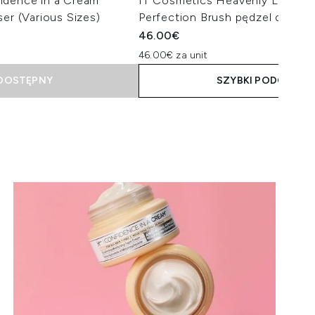
idence in a Cream
IT Cosmetics Heavenly Luxe C
ser (Various Sizes)
Perfection Brush pędzel do maki
46.00€
46.00€ za unit
EDOSTĘPNY
SZYBKI PODGLĄD