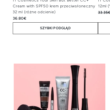
IT Cosmetics Your Skin But Better CC+
IT Co
Cream with SPF50 krem przeciwsłoneczny
12ml 
32 ml (różne odcienie)
Suger
33.35
36.80€
SZYBKI PODGLĄD
Showing slide 1