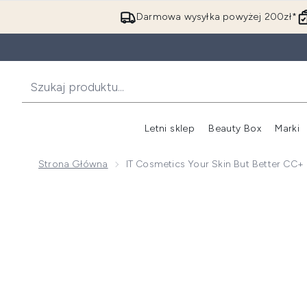
Darmowa wysyłka powyżej 200zł*
Letni sklep
Beauty Box
Marki
Strona Główna
IT Cosmetics Your Skin But Better CC
Now showing image 1 IT Cosmetics Your Skin But Bet