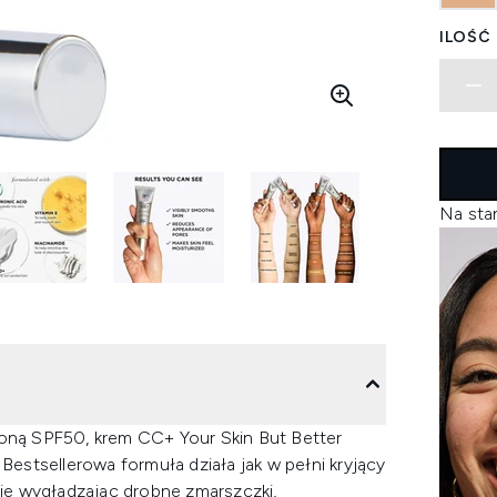
ILOŚĆ
Na sta
ną SPF50, krem CC+ Your Skin But Better
 Bestsellerowa formuła działa jak w pełni kryjący
znie wygładzając drobne zmarszczki,