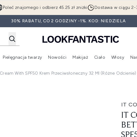
Przejdź do głównej treści
Poleć znajomego i odbierz 45.25 zł zniżki
Dostawa w ciągu 2-
30% RABATU, CO 2 GODZINY -1%. KOD: NIEDZIELA
Pielęgnacja twarzy
Nowości
Makijaż
Ciało
Włosy
Na
Wejdź do podmenu (Beauty Box)
Wejdź do podmenu (Marki)
Wejdź do podmenu (Pielęgnacja twarzy)
Wejdź do podmenu (Nowości)
Wejd
+ Cream With SPF50 Krem Przeciwsłoneczny 32 Ml (różne Odcienie)
ter CC+ Cream with SPF50 krem przeciwsłoneczny 32 ml (róż
IT C
IT 
BET
SPF