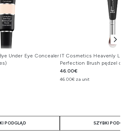
Bye Under Eye Concealer
IT Cosmetics Heavenly Luxe C
es)
Perfection Brush pędzel do maki
46.00€
46.00€ za unit
taliczna:
na:
KI PODGLĄD
SZYBKI PODGLĄD