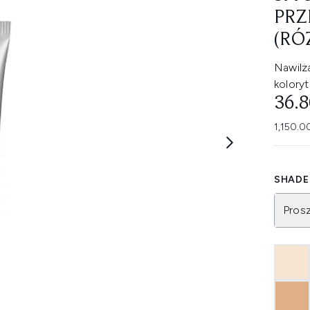
PRZ
(RÓ
Nawilż
koloryt
36.
1,150.0
SHADE 
Pros