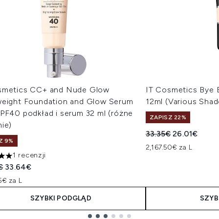
smetics CC+ and Nude Glow
IT Cosmetics Bye 
weight Foundation and Glow Serum
12ml (Various Shad
SPF40 podkład i serum 32 ml (różne
ZAPISZ 22%
ie)
Sugerowana cena de
Aktualna ce
33.35€
26.01€
Z 9%
2,167.50€ za L
1 recenzji
zdek na maksymalnie 5
owana cena detaliczna:
Aktualna cena:
€
33.64€
5€ za L
SZYBKI PODGLĄD
SZYB