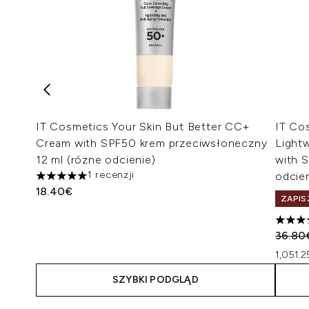
IT Cosmetics Your Skin But Better CC+
IT Co
Cream with SPF50 krem przeciwsłoneczny
Light
12 ml (różne odcienie)
with 
1 recenzji
odcien
5 gwiazdek na maksymalnie 5
18.40€
ZAPIS
5 gwia
Suger
36.80
1,051.2
SZYBKI PODGLĄD