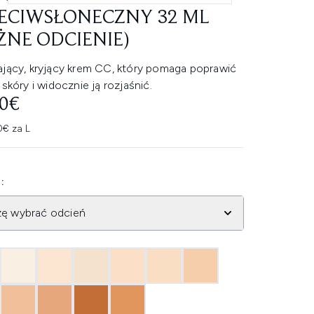
ECIWSŁONECZNY 32 ML
ŻNE ODCIENIE)
ający, kryjący krem CC, który pomaga poprawić
 skóry i widocznie ją rozjaśnić.
80€
0€ za L
:
zę wybrać odcień