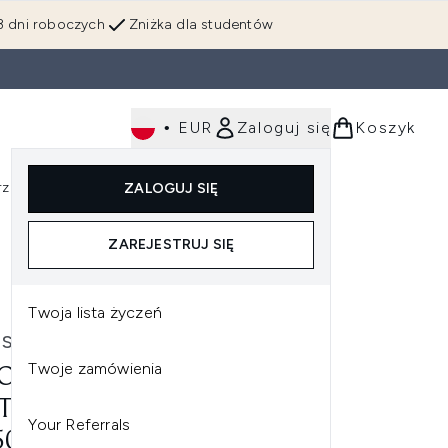
3 dni roboczych
Zniżka dla studentów
•
EUR
Zaloguj się
Koszyk
rzędzia
Perfumy
Dla mężczyzn
ZALOGUJ SIĘ
ź do podmenu (Makijaż)
Wejdź do podmenu (Ciało)
Wejdź do podmenu (Włosy)
Wejdź do podmenu (Narzędzia)
Wejdź do podmenu (Perfumy)
Wejdź do podmenu (
ZAREJESTRUJ SIĘ
ne odcienie)
Twoja lista życzeń
OSMETICS
Twoje zamówienia
COSMETICS YOUR SKIN BUT
TER CC+ CREAM WITH
Your Referrals
50 KREM