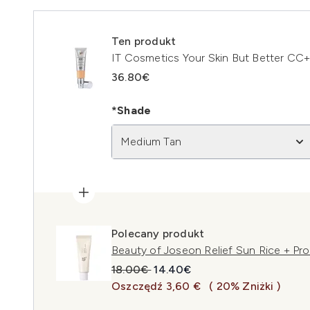
Ten produkt
IT Cosmetics Your Skin But Better CC
36.80€
*Shade
Medium Tan
Polecany produkt
Beauty of Joseon Relief Sun Rice + Pr
Sugerowana cena detaliczna:
Aktualna cena:
18.00€
14.40€
Oszczędź 3,60 €
( 20% Zniżki )