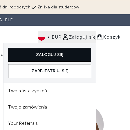
3 dni roboczych
Zniżka dla studentów
ALELF
•
EUR
Zaloguj się
Koszyk
rzędzia
Perfumy
Dla mężczyzn
ZALOGUJ SIĘ
ź do podmenu (Makijaż)
Wejdź do podmenu (Ciało)
Wejdź do podmenu (Włosy)
Wejdź do podmenu (Narzędzia)
Wejdź do podmenu (Perfumy)
Wejdź do podmenu (
ZAREJESTRUJ SIĘ
Twoja lista życzeń
Twoje zamówienia
Your Referrals