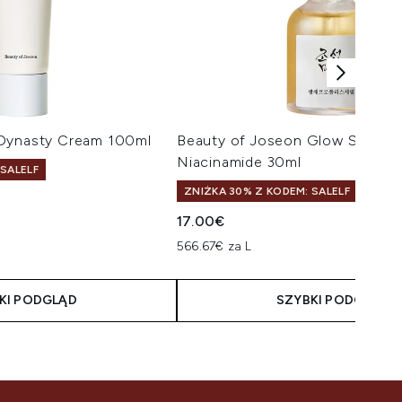
 Dynasty Cream 100ml
Beauty of Joseon Glow Serum P
Niacinamide 30ml
 SALELF
ZNIŻKA 30% Z KODEM: SALELF
17.00€
566.67€ za L
KI PODGLĄD
SZYBKI PODGLĄD