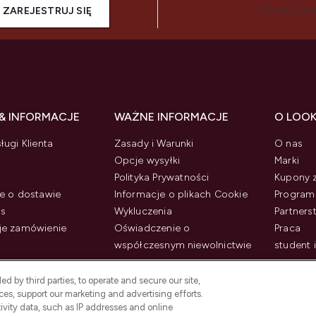
ZAREJESTRUJ SIĘ
POŁĄCZ SI
& INFORMACJE
WAŻNE INFORMACJE
O LOO
ługi Klienta
Zasady i Warunki
O nas
Opcje wysyłki
Marki
Polityka Prywatności
Kupony 
e o dostawie
Informacje o plikach Cookie
Program 
us
Wykluczenia
Partner
je zamówienie
Oświadczenie o
Praca
współczesnym niewolnictwie
student 
d by third parties, to operate and secure our site,
es, support our marketing and advertising efforts.
ivity data, such as IP addresses and online