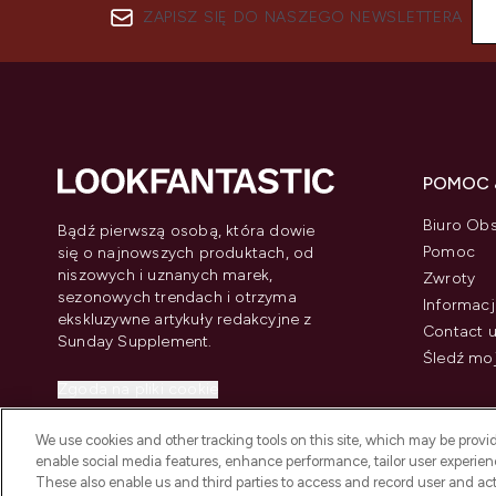
ZAPISZ SIĘ DO NASZEGO NEWSLETTERA
POMOC 
Biuro Obs
Bądź pierwszą osobą, która dowie
Pomoc
się o najnowszych produktach, od
niszowych i uznanych marek,
Zwroty
sezonowych trendach i otrzyma
Informacj
ekskluzywne artykuły redakcyjne z
Contact 
Sunday Supplement.
Śledź mo
Zgoda na pliki cookie
Do Not Sell or Share My Personal
We use cookies and other tracking tools on this site, which may be provide
Information
enable social media features, enhance performance, tailor user experienc
These also enable us and third parties to access and record user and act