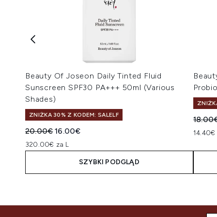
Beauty Of Joseon Daily Tinted Fluid
Beaut
Sunscreen SPF30 PA+++ 50ml (Various
Probi
Shades)
ZNIŻK
ZNIŻKA 30% Z KODEM: SALELF
Suger
18.00
Sugerowana cena detaliczna:
Aktualna cena:
20.00€
16.00€
14.40€ 
320.00€ za L
SZYBKI PODGLĄD
Showing slide 1