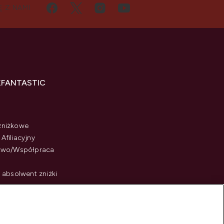
Ę Z NAMI
KFANTASTIC
zniżkowe
Afiliacyjny
stwo/Współpraca
i absolwent zniżki