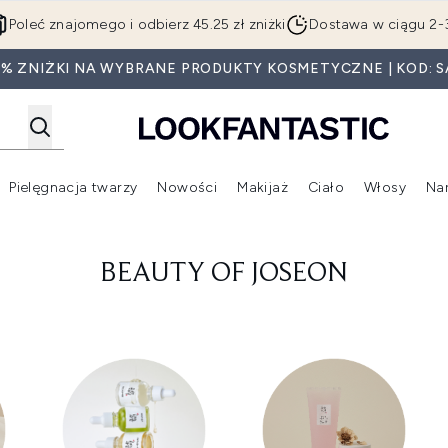
Przejdź do głównej treści
Poleć znajomego i odbierz 45.25 zł zniżki
Dostawa w ciągu 2-
0% ZNIŻKI NA WYBRANE PRODUKTY KOSMETYCZNE | KOD: S
Pielęgnacja twarzy
Nowości
Makijaż
Ciało
Włosy
Na
Wejdź do podmenu (Beauty Box)
Wejdź do podmenu (Marki)
Wejdź do podmenu (Pielęgnacja twarzy)
Wejdź do podmenu (Nowości)
Wejd
BEAUTY OF JOSEON