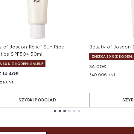
y of Joseon Relief Sun Rice +
Beauty of Joseon
otics SPF50+ 50ml
ZNIŻKA 30% Z KODEM:
A 30% Z KODEM: SALELF
34.00€
owana cena detaliczna:
Aktualna cena:
€
14.40€
340.00€ za L
za unit
SZYBKI PODGLĄD
SZYB