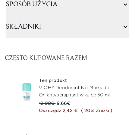
SPOSÓB UŻYCIA
SKŁADNIKI
CZĘSTO KUPOWANE RAZEM
Ten produkt
VICHY Deodorant No Marks Roll-
On antyperspirant w kulce 50 ml
Sugerowana cena detaliczna:
Aktualna cena:
12.08€
9.66€
Oszczędź 2,42 €
( 20% Zniżki )