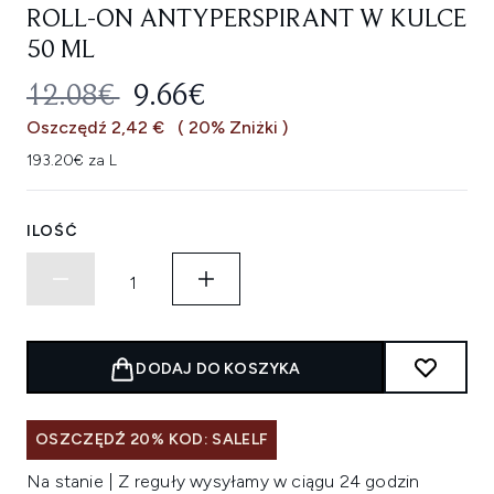
ROLL-ON ANTYPERSPIRANT W KULCE
50 ML
SUGEROWANA CENA DETALICZNA
AKTUALNA CENA:
12.08€
9.66€
Oszczędź 2,42 €
( 20% Zniżki )
193.20€ za L
ILOŚĆ
DODAJ DO KOSZYKA
OSZCZĘDŹ 20% KOD: SALELF
Na stanie | Z reguły wysyłamy w ciągu 24 godzin