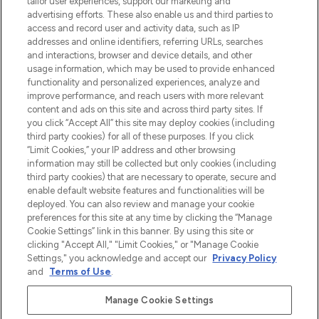
tailor user experiences, support our marketing and
Bądź pierwszą osobą, która dowie się o
advertising efforts. These also enable us and third parties to
najnowszych produktach, od niszowych i
access and record user and activity data, such as IP
uznanych marek, sezonowych trendach i
addresses and online identifiers, referring URLs, searches
otrzyma ekskluzywne artykuły redakcyjne
and interactions, browser and device details, and other
z Sunday Supplement.
usage information, which may be used to provide enhanced
functionality and personalized experiences, analyze and
Zgoda na pliki cookie
improve performance, and reach users with more relevant
content and ads on this site and across third party sites. If
Do Not Sell or Share My Personal
you click “Accept All” this site may deploy cookies (including
Information
third party cookies) for all of these purposes. If you click
“Limit Cookies,” your IP address and other browsing
POMOC & INFORMACJE
information may still be collected but only cookies (including
third party cookies) that are necessary to operate, secure and
enable default website features and functionalities will be
WAŻNE INFORMACJE
deployed. You can also review and manage your cookie
preferences for this site at any time by clicking the “Manage
Cookie Settings” link in this banner. By using this site or
O LOOKFANTASTIC
clicking "Accept All," "Limit Cookies," or "Manage Cookie
Settings," you acknowledge and accept our
Privacy Policy
and
Terms of Use
.
Manage Cookie Settings
Płać bezpiecznie za pomocą