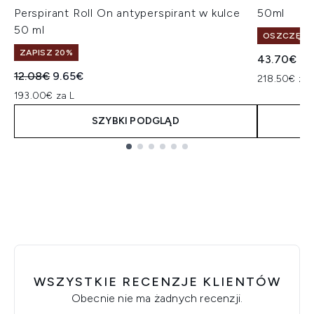
Perspirant Roll On antyperspirant w kulce
50ml
50 ml
OSZCZĘDŹ 
ZAPISZ 20%
43.70€
Sugerowana cena detaliczna:
Aktualna cena:
12.08€
9.65€
218.50€ za 
193.00€ za L
SZYBKI PODGLĄD
Showing slide 1
WSZYSTKIE RECENZJE KLIENTÓW
Obecnie nie ma żadnych recenzji.