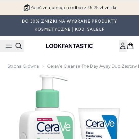
Przejdź do głównej treści
Poleć znajomego i odbierz 45.25 zł zniżki
DO 30% ZNIŻKI NA WYBRANE PRODUKTY
KOSMETYCZNE | KOD: SALELF
Strona Główna
CeraVe Cleanse The Day Away Duo Zestaw 
Now showing image 1 CeraVe Cleanse the Day Away Duo zes