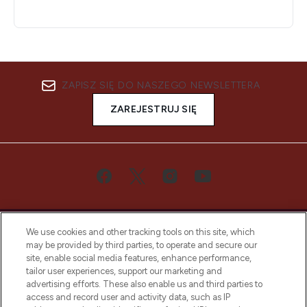
ZAPISZ SIĘ DO NASZEGO NEWSLETTERA
ZAREJESTRUJ SIĘ
We use cookies and other tracking tools on this site, which
may be provided by third parties, to operate and secure our
site, enable social media features, enhance performance,
tailor user experiences, support our marketing and
Bądź pierwszą osobą, która dowie się o
advertising efforts. These also enable us and third parties to
najnowszych produktach, od niszowych i
access and record user and activity data, such as IP
uznanych marek, sezonowych trendach i