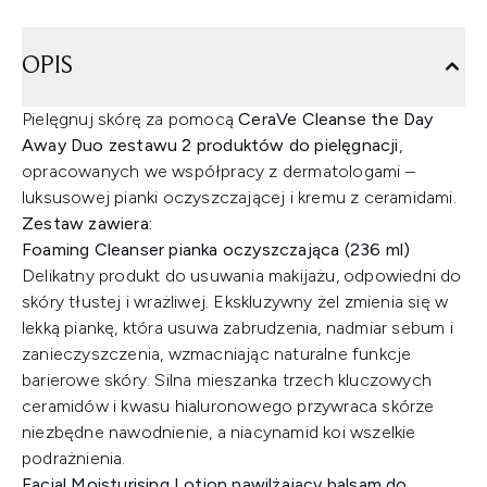
OPIS
Pielęgnuj skórę za pomocą
CeraVe Cleanse the Day
Away Duo zestawu 2 produktów do pielęgnacji
,
opracowanych we współpracy z dermatologami –
luksusowej pianki oczyszczającej i kremu z ceramidami.
Zestaw zawiera:
Foaming Cleanser pianka oczyszczająca (236 ml)
Delikatny produkt do usuwania makijażu, odpowiedni do
skóry tłustej i wrażliwej. Ekskluzywny żel zmienia się w
lekką piankę, która usuwa zabrudzenia, nadmiar sebum i
zanieczyszczenia, wzmacniając naturalne funkcje
barierowe skóry. Silna mieszanka trzech kluczowych
ceramidów i kwasu hialuronowego przywraca skórze
niezbędne nawodnienie, a niacynamid koi wszelkie
podrażnienia.
Facial Moisturising Lotion nawilżający balsam do