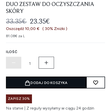
DUO ZESTAW DO OCZYSZCZANIA
SKÓRY
SUGEROWANA CENA DETALICZNA
AKTUALNA CENA:
33.35€
23.35€
Oszczędź 10,00 €
( 30% Zniżki )
81.08€ za L
ILOŚĆ
DODAJ DO KOSZYKA
ZAPISZ 30%
Na stanie | Z reguły wysyłamy w ciągu 24 godzin