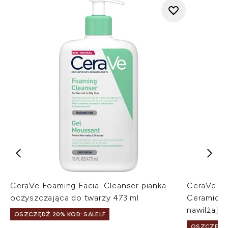
CeraVe Foaming Facial Cleanser pianka
CeraVe PM
oczyszczająca do twarzy 473 ml
Ceramides 
nawilżając
OSZCZĘDŹ 20% KOD: SALELF
OSZCZĘDŹ 