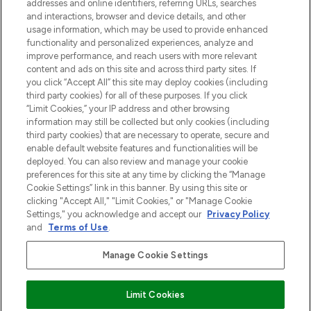
addresses and online identifiers, referring URLs, searches
otrzyma ekskluzywne artykuły redakcyjne
and interactions, browser and device details, and other
z Sunday Supplement.
usage information, which may be used to provide enhanced
functionality and personalized experiences, analyze and
Zgoda na pliki cookie
improve performance, and reach users with more relevant
content and ads on this site and across third party sites. If
Do Not Sell or Share My Personal
you click “Accept All” this site may deploy cookies (including
Information
third party cookies) for all of these purposes. If you click
“Limit Cookies,” your IP address and other browsing
POMOC & INFORMACJE
information may still be collected but only cookies (including
third party cookies) that are necessary to operate, secure and
enable default website features and functionalities will be
WAŻNE INFORMACJE
deployed. You can also review and manage your cookie
preferences for this site at any time by clicking the “Manage
Cookie Settings” link in this banner. By using this site or
O LOOKFANTASTIC
clicking "Accept All," "Limit Cookies," or "Manage Cookie
Settings," you acknowledge and accept our
Privacy Policy
and
Terms of Use
.
Manage Cookie Settings
Płać bezpiecznie za pomocą
Limit Cookies