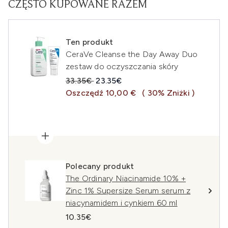
CZĘSTO KUPOWANE RAZEM
Ten produkt
CeraVe Cleanse the Day Away Duo
zestaw do oczyszczania skóry
Sugerowana cena detaliczna:
Aktualna cena:
33.35€
23.35€
Oszczędź 10,00 €
( 30% Zniżki )
Polecany produkt
The Ordinary Niacinamide 10% +
Zinc 1% Supersize Serum serum z
niacynamidem i cynkiem 60 ml
10.35€