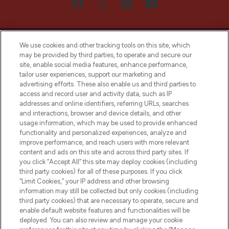
We use cookies and other tracking tools on this site, which
may be provided by third parties, to operate and secure our
site, enable social media features, enhance performance,
tailor user experiences, support our marketing and
Bądź pierwszą osobą, która dowie się o
advertising efforts. These also enable us and third parties to
najnowszych produktach, od niszowych i
access and record user and activity data, such as IP
uznanych marek, sezonowych trendach i
addresses and online identifiers, referring URLs, searches
otrzyma ekskluzywne artykuły redakcyjne
and interactions, browser and device details, and other
z Sunday Supplement.
usage information, which may be used to provide enhanced
functionality and personalized experiences, analyze and
Zgoda na pliki cookie
improve performance, and reach users with more relevant
content and ads on this site and across third party sites. If
Do Not Sell or Share My Personal
you click “Accept All” this site may deploy cookies (including
Information
third party cookies) for all of these purposes. If you click
“Limit Cookies,” your IP address and other browsing
POMOC & INFORMACJE
information may still be collected but only cookies (including
third party cookies) that are necessary to operate, secure and
enable default website features and functionalities will be
WAŻNE INFORMACJE
deployed. You can also review and manage your cookie