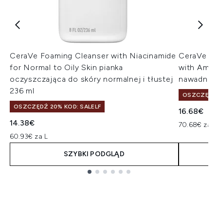
CeraVe Foaming Cleanser with Niacinamide
CeraVe Hy
for Normal to Oily Skin pianka
with Amin
oczyszczająca do skóry normalnej i tłustej
nawadniaj
236 ml
OSZCZĘDŹ 
OSZCZĘDŹ 20% KOD: SALELF
16.68€
14.38€
70.68€ za L
60.93€ za L
SZYBKI PODGLĄD
Showing slide 1