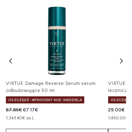
VIRTUE Damage Reverse Serum serum
VIRTUE CO
odbudowujące 50 ml
leczniczy
OSZCZĘDŹ -#PROCENT KOD: NIEDZIELA
OSZCZĘDŹ 
Sugerowana cena detaliczna:
Aktualna cena:
67.85€
67.17€
29.00€
1,343.40€ za L
1,450.00€ z