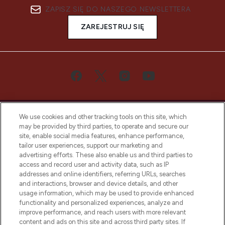
ZAPISZ SIĘ DO NASZEGO NEWSLETTERA
ZAREJESTRUJ SIĘ
We use cookies and other tracking tools on this site, which
may be provided by third parties, to operate and secure our
site, enable social media features, enhance performance,
tailor user experiences, support our marketing and
Bądź pierwszą osobą, która dowie się o
advertising efforts. These also enable us and third parties to
najnowszych produktach, od niszowych i
access and record user and activity data, such as IP
uznanych marek, sezonowych trendach i
addresses and online identifiers, referring URLs, searches
otrzyma ekskluzywne artykuły redakcyjne
and interactions, browser and device details, and other
z Sunday Supplement.
usage information, which may be used to provide enhanced
functionality and personalized experiences, analyze and
Zgoda na pliki cookie
improve performance, and reach users with more relevant
content and ads on this site and across third party sites. If
Do Not Sell or Share My Personal