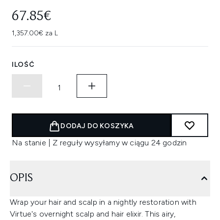
67.85€
1,357.00€ za L
ILOŚĆ
DODAJ DO KOSZYKA
Na stanie | Z reguły wysyłamy w ciągu 24 godzin
OPIS
Wrap your hair and scalp in a nightly restoration with
Virtue's overnight scalp and hair elixir. This airy,