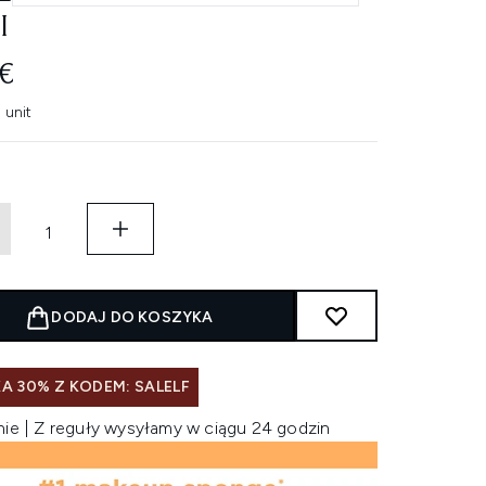
I
€
 unit
DODAJ DO KOSZYKA
A 30% Z KODEM: SALELF
nie | Z reguły wysyłamy w ciągu 24 godzin