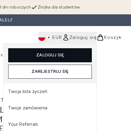
3 dni roboczych
Zniżka dla studentów
ALELF
•
EUR
Zaloguj się
Koszyk
rzędzia
Perfumy
Dla mężczyzn
ZALOGUJ SIĘ
ź do podmenu (Makijaż)
Wejdź do podmenu (Ciało)
Wejdź do podmenu (Włosy)
Wejdź do podmenu (Narzędzia)
Wejdź do podmenu (Perfumy)
Wejdź do podmenu (
ZAREJESTRUJ SIĘ
Twoja lista życzeń
 TECHNIQUES
Twoje zamówienia
L TECHNIQUES MIRACLE
PLEXION SPONGE AND
Your Referrals
E GĄBKA DO PODKŁADU Z