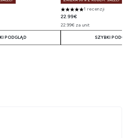
 SALELF
ZNIŻKA 30% Z KODEM: SALELF
1 recenzji
malnie 5
5 gwiazdek na maksymalnie 5
22.99€
22.99€ za unit
KI PODGLĄD
SZYBKI PODGLĄD