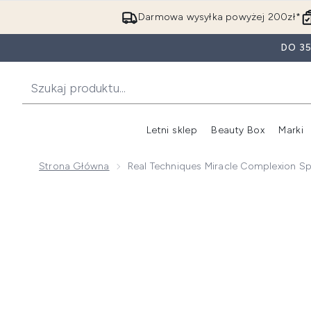
Darmowa wysyłka powyżej 200zł*
DO 3
Letni sklep
Beauty Box
Marki
Strona Główna
Real Techniques Miracle Complexion S
Now showing image 1 Real Techniques Miracle Comple