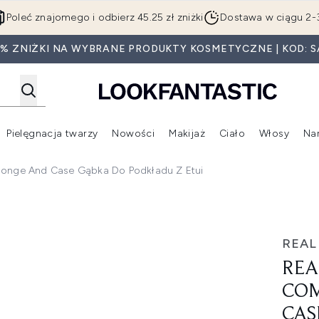
Przejdź do głównej treści
Poleć znajomego i odbierz 45.25 zł zniżki
Dostawa w ciągu 2-
5% ZNIŻKI NA WYBRANE PRODUKTY KOSMETYCZNE | KOD: S
Pielęgnacja twarzy
Nowości
Makijaż
Ciało
Włosy
Na
Wejdź do podmenu (Beauty Box)
Wejdź do podmenu (Marki)
Wejdź do podmenu (Pielęgnacja twarzy)
Wejdź do podmenu (Nowości)
Wejd
ponge And Case Gąbka Do Podkładu Z Etui
xion Sponge and Case gąbka do podkładu z etui
REAL
REA
COM
CAS