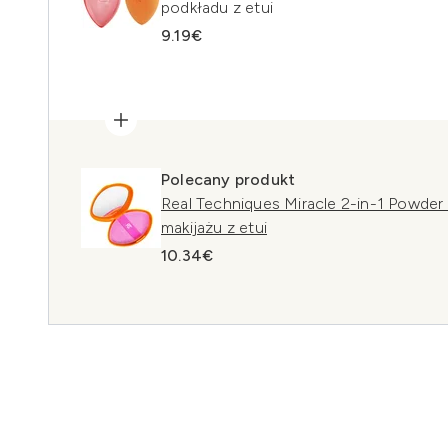
podkładu z etui
9.19€
Polecany produkt
Real Techniques Miracle 2-in-1 Powder
makijażu z etui
10.34€