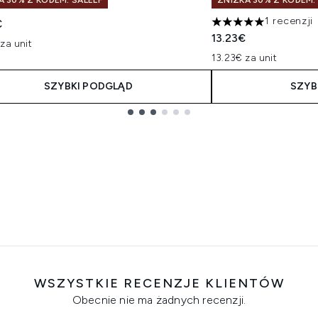
A 30% Z KODEM: SALELF
ZNIŻKA 30% Z KODEM:
1 recenzji
€
5 gwiazdek na maksy
13.23€
za unit
13.23€ za unit
SZYBKI PODGLĄD
SZYB
WSZYSTKIE RECENZJE KLIENTÓW
Obecnie nie ma żadnych recenzji.