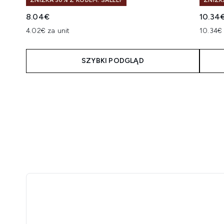
ZNIŻKA 30% Z KODEM: SALELF
ZNIŻK
8.04€
10.34
4.02€ za unit
10.34€ 
SZYBKI PODGLĄD
Showing slide 1