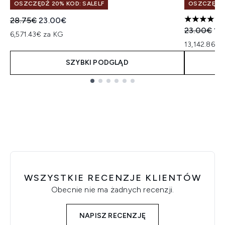
OSZCZĘDŹ 20% KOD: SALELF
OSZCZĘDŹ 
Sugerowana cena detaliczna:
Aktualna cena:
28.75€
23.00€
5 gwiazdek
Sugerowan
Ak
23.00€
18
6,571.43€ za KG
13,142.86€ 
SZYBKI PODGLĄD
Showing slide 1
WSZYSTKIE RECENZJE KLIENTÓW
Obecnie nie ma żadnych recenzji.
NAPISZ RECENZJĘ