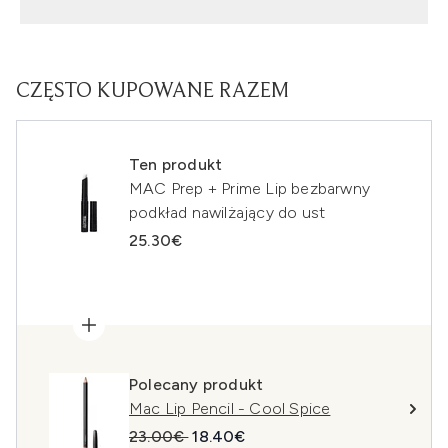
CZĘSTO KUPOWANE RAZEM
Ten produkt
MAC Prep + Prime Lip bezbarwny
podkład nawilżający do ust
25.30€
Polecany produkt
Mac Lip Pencil - Cool Spice
Sugerowana cena detaliczna:
Aktualna cena:
23.00€
18.40€