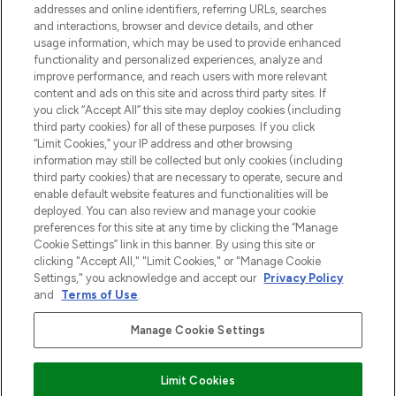
addresses and online identifiers, referring URLs, searches
otrzyma ekskluzywne artykuły redakcyjne
and interactions, browser and device details, and other
z Sunday Supplement.
usage information, which may be used to provide enhanced
functionality and personalized experiences, analyze and
Zgoda na pliki cookie
improve performance, and reach users with more relevant
content and ads on this site and across third party sites. If
Do Not Sell or Share My Personal
you click “Accept All” this site may deploy cookies (including
Information
third party cookies) for all of these purposes. If you click
“Limit Cookies,” your IP address and other browsing
POMOC & INFORMACJE
information may still be collected but only cookies (including
third party cookies) that are necessary to operate, secure and
enable default website features and functionalities will be
WAŻNE INFORMACJE
deployed. You can also review and manage your cookie
preferences for this site at any time by clicking the “Manage
Cookie Settings” link in this banner. By using this site or
O LOOKFANTASTIC
clicking "Accept All," "Limit Cookies," or "Manage Cookie
Settings," you acknowledge and accept our
Privacy Policy
and
Terms of Use
.
Manage Cookie Settings
Płać bezpiecznie za pomocą
Limit Cookies