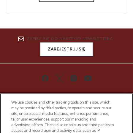
ZAPISZ SIĘ DO NASZEGO NEWSLETTERA
ZAREJESTRUJ SIĘ
We use cookies and other tracking tools on this site, which
may be provided by third parties, to operate and secure our
site, enable social media features, enhance performance,
tailor user experiences, support our marketing and
Bądź pierwszą osobą, która dowie się o
advertising efforts. These also enable us and third parties to
najnowszych produktach, od niszowych i
access and record user and activity data, such as IP
uznanych marek, sezonowych trendach i