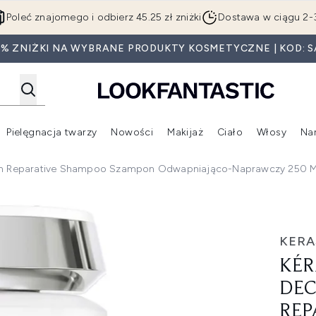
Przejdź do głównej treści
Poleć znajomego i odbierz 45.25 zł zniżki
Dostawa w ciągu 2-
0% ZNIŻKI NA WYBRANE PRODUKTY KOSMETYCZNE | KOD: S
Pielęgnacja twarzy
Nowości
Makijaż
Ciało
Włosy
Na
Wejdź do podmenu (Beauty Box)
Wejdź do podmenu (Marki)
Wejdź do podmenu (Pielęgnacja twarzy)
Wejdź do podmenu (Nowości)
Wejd
stem Reparative Shampoo Szampon Odwapniająco-Naprawczy 250 M
ng System Reparative Shampoo szampon odwapniająco-napra
KERA
KÉR
DEC
REP