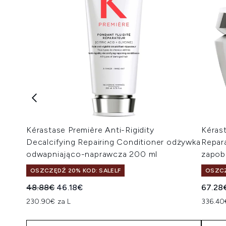
Kérastase Première Anti-Rigidity
Kéras
Decalcifying Repairing Conditioner odżywka
Repar
odwapniająco-naprawcza 200 ml
zapob
OSZCZĘDŹ 20% KOD: SALELF
OSZCZ
Sugerowana cena detaliczna:
Aktualna cena:
48.88€
46.18€
67.28
230.90€ za L
336.40