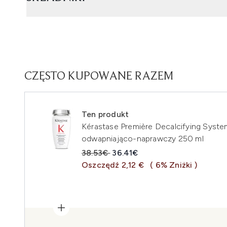
CZĘSTO KUPOWANE RAZEM
Ten produkt
Kérastase Première Decalcifying Sys
odwapniająco-naprawczy 250 ml
Sugerowana cena detaliczna:
Aktualna cena:
38.53€
36.41€
Oszczędź 2,12 €
( 6% Zniżki )