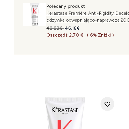
Polecany produkt
Kérastase Première Anti-Rigidity Decalc
odżywka odwapniająco-naprawcza 200
Sugerowana cena detaliczna:
Aktualna cena:
48.88€
46.18€
Oszczędź 2,70 €
( 6% Zniżki )