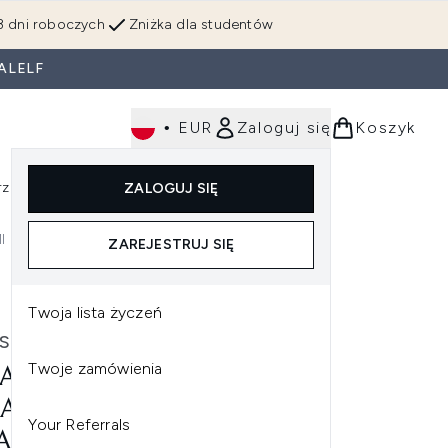
3 dni roboczych
Zniżka dla studentów
ALELF
•
EUR
Zaloguj się
Koszyk
rzędzia
Perfumy
Dla mężczyzn
ZALOGUJ SIĘ
ź do podmenu (Makijaż)
Wejdź do podmenu (Ciało)
Wejdź do podmenu (Włosy)
Wejdź do podmenu (Narzędzia)
Wejdź do podmenu (Perfumy)
Wejdź do podmenu (
l
ZAREJESTRUJ SIĘ
wczy 250 ml
Twoja lista życzeń
STASE
Twoje zamówienia
ASTASE PREMIÈRE
ALCIFYING SYSTEM
Your Referrals
ARATIVE SHAMPOO