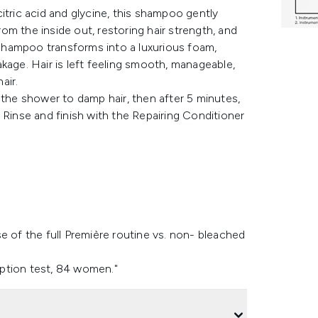
itric acid and glycine, this shampoo gently
from the inside out, restoring hair strength, and
y Shampoo transforms into a luxurious foam,
kage. Hair is left feeling smooth, manageable,
air.
he shower to damp hair, then after 5 minutes,
 Rinse and finish with the Repairing Conditioner
e of the full Première routine vs. non- bleached
ption test, 84 women."