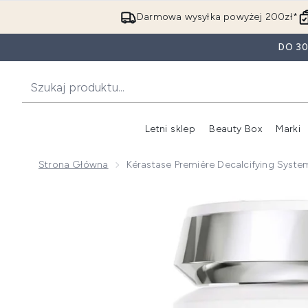
Darmowa wysyłka powyżej 200zł*
DO 3
Letni sklep
Beauty Box
Marki
Strona Główna
Kérastase Première Decalcifying Sy
Now showing image 1 Kérastase Première Decalcifyi