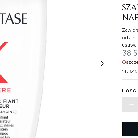
SZA
NAP
Zawiera
odkami
usuwa 
SUG
38.
Oszczę
145.64€
ILOŚĆ