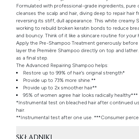
Formulated with professional-grade ingredients, pure c
cleanses the scalp and hair, diving deep to repair hair 
reversing its stiff, dull appearance. This white cream
working to rebuild broken keratin bonds to reduce brea
and bouncy. Think of it like a skincare routine for your h
Apply the Pre-Shampoo Treatment generously before t
layer the Première Shampoo directly on top and lather.
as a final step.
The Advanced Repairing Shampoo helps:
Restore up to 99% of hair’s original strength*
Provide up to 73% more shine.**
Provide up to 2x smoother hair**
95% of women agree hair looks radically healthy***
*Instrumental test on bleached hair after continued us
hair.
**Instrumental test after one use. ***Consumer perce
SKŁADNIKI