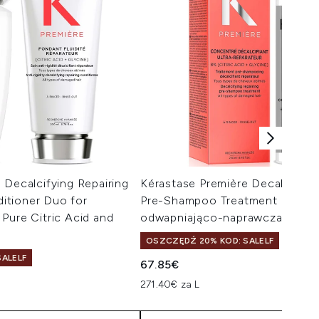
 Decalcifying Repairing
Kérastase Première Decalcifying
tioner Duo for
Pre-Shampoo Treatment kuracj
Pure Citric Acid and
odwapniająco-naprawcza 250 m
OSZCZĘDŹ 20% KOD: SALELF
ALELF
67.85€
taliczna:
na:
271.40€ za L