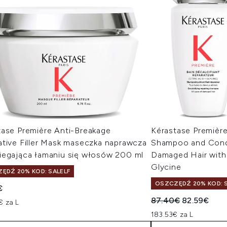
tase Première Anti-Breakage
Kérastase Première
ative Filler Mask maseczka naprawcza
Shampoo and Condi
iegająca łamaniu się włosów 200 ml
Damaged Hair with 
Glycine
ĘDŹ 20% KOD: SALELF
OSZCZĘDŹ 20% KOD: S
€
Sugerowana cena de
Aktualna ce
87.40€
82.59€
€ za L
183.53€ za L