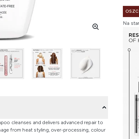
OSZC
Na sta
oo cleanses and delivers advanced repair to
damage from heat styling, over-processing, colour