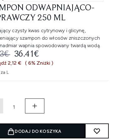
MPON ODWAPNIAJĄCO-
RAWCZY 250 ML
jący czysty kwas cytrynowy i glicynę,
eniający szampon do włosów zniszczonych
nadmiar wapnia spowodowany twardą wodą.
EROWANA CENA DETALICZNA:
AKTUALNA CENA:
53€
36.41€
dź 2,12 €
( 6% Zniżki )
 za L
DODAJ DO KOSZYKA