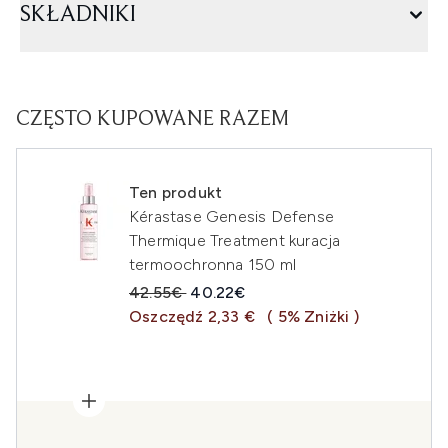
SKŁADNIKI
CZĘSTO KUPOWANE RAZEM
Ten produkt
Kérastase Genesis Defense
Thermique Treatment kuracja
termoochronna 150 ml
Sugerowana cena detaliczna:
Aktualna cena:
42.55€
40.22€
Oszczędź 2,33 €
( 5% Zniżki )