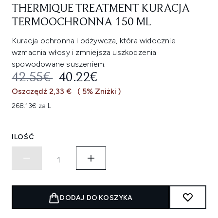
THERMIQUE TREATMENT KURACJA
TERMOOCHRONNA 150 ML
Kuracja ochronna i odżywcza, która widocznie
wzmacnia włosy i zmniejsza uszkodzenia
spowodowane suszeniem.
SUGEROWANA CENA DETALICZNA
AKTUALNA CENA:
42.55€
40.22€
Oszczędź 2,33 €
( 5% Zniżki )
268.13€ za L
ILOŚĆ
DODAJ DO KOSZYKA