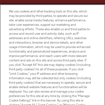
We use cookies and other tracking tools on this site, which
may be provided by third parties, to operate and secure our
site, enable social media features, enhance performance,
tailor user experiences, support our marketing and
Bądź pierwszą osobą, która dowie się o
advertising efforts. These also enable us and third parties to
najnowszych produktach, od niszowych i
access and record user and activity data, such as IP
uznanych marek, sezonowych trendach i
addresses and online identifiers, referring URLs, searches
otrzyma ekskluzywne artykuły redakcyjne
and interactions, browser and device details, and other
z Sunday Supplement.
usage information, which may be used to provide enhanced
functionality and personalized experiences, analyze and
Zgoda na pliki cookie
improve performance, and reach users with more relevant
content and ads on this site and across third party sites. If
Do Not Sell or Share My Personal
you click “Accept All” this site may deploy cookies (including
Information
third party cookies) for all of these purposes. If you click
“Limit Cookies,” your IP address and other browsing
POMOC & INFORMACJE
information may still be collected but only cookies (including
third party cookies) that are necessary to operate, secure and
enable default website features and functionalities will be
WAŻNE INFORMACJE
deployed. You can also review and manage your cookie
preferences for this site at any time by clicking the “Manage
Cookie Settings” link in this banner. By using this site or
O LOOKFANTASTIC
clicking "Accept All," "Limit Cookies," or "Manage Cookie