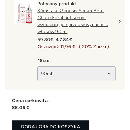
Polecany produkt
Kérastase Genesis Serum Anti-
Chute Fortifiant serum
wzmacniające przeciw wypadaniu
włosów 90 ml
Sugerowana cena detaliczna:
Aktualna cena:
59.80€
47.84€
Oszczędź 11,96 €
( 20% Zniżki )
*Size
90ml
Cena całkowita:
88,06 €
DODAJ OBA DO KOSZYKA