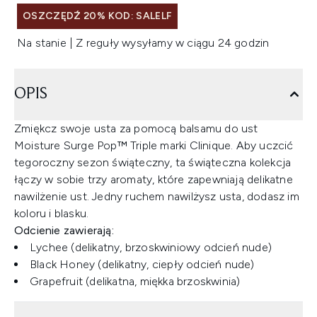
OSZCZĘDŹ 20% KOD: SALELF
Na stanie | Z reguły wysyłamy w ciągu 24 godzin
OPIS
Zmiękcz swoje usta za pomocą balsamu do ust
Moisture Surge Pop™ Triple marki Clinique. Aby uczcić
tegoroczny sezon świąteczny, ta świąteczna kolekcja
łączy w sobie trzy aromaty, które zapewniają delikatne
nawilżenie ust. Jedny ruchem nawilżysz usta, dodasz im
koloru i blasku.
Odcienie zawierają:
Lychee (delikatny, brzoskwiniowy odcień nude)
Black Honey (delikatny, ciepły odcień nude)
Grapefruit (delikatna, miękka brzoskwinia)