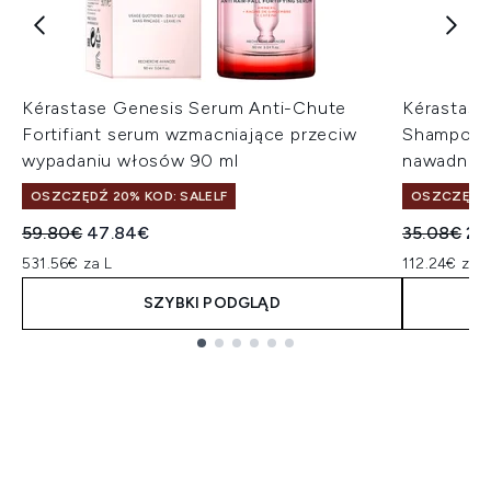
Kérastase Genesis Serum Anti-Chute
Kérastase
Fortifiant serum wzmacniające przeciw
Shampoo 
wypadaniu włosów 90 ml
nawadniaj
OSZCZĘDŹ 20% KOD: SALELF
OSZCZĘDŹ 
Sugerowana cena detaliczna:
Aktualna cena:
Sugerowan
Ak
59.80€
47.84€
35.08€
28
531.56€ za L
112.24€ za L
SZYBKI PODGLĄD
Showing slide 1