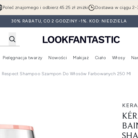
Przejdź do głównej treści
Poleć znajomego i odbierz 45.25 zł zniżki
Dostawa w ciągu 2-
30% RABATU, CO 2 GODZINY -1%. KOD: NIEDZIELA
Pielęgnacja twarzy
Nowości
Makijaż
Ciało
Włosy
Na
Wejdź do podmenu (Beauty Box)
Wejdź do podmenu (Marki)
Wejdź do podmenu (Pielęgnacja twarzy)
Wejdź do podmenu (Nowości)
Wejd
ma Respect Shampoo Szampon Do Włosów Farbowanych 250 Ml
n Chroma Respect Shampoo szampon do włosów farbowanych
KERA
KÉR
BAI
SHA