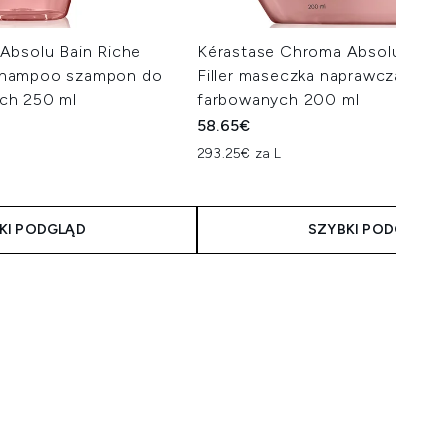
Absolu Bain Riche
Kérastase Chroma Absolu Mas
Shampoo szampon do
Filler maseczka naprawcza do 
ch 250 ml
farbowanych 200 ml
58.65€
293.25€ za L
KI PODGLĄD
SZYBKI PODGLĄD