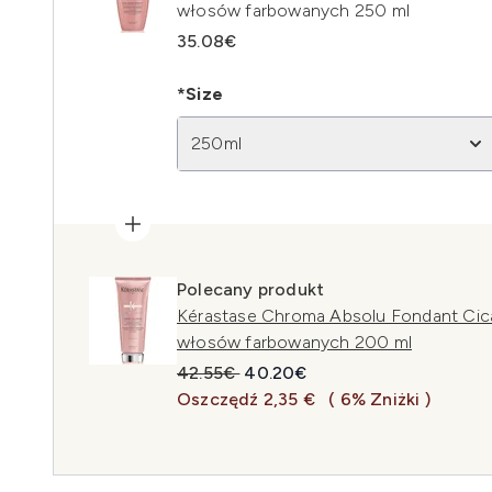
włosów farbowanych 250 ml
35.08€
*Size
250ml
Polecany produkt
Kérastase Chroma Absolu Fondant Cic
włosów farbowanych 200 ml
Sugerowana cena detaliczna:
Aktualna cena:
42.55€
40.20€
Oszczędź 2,35 €
( 6% Zniżki )