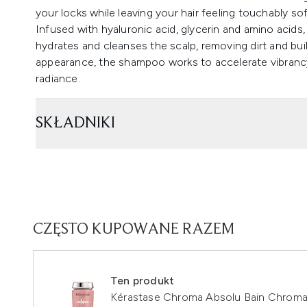
your locks while leaving your hair feeling touchably sof
Infused with hyaluronic acid, glycerin and amino acid
hydrates and cleanses the scalp, removing dirt and buil
appearance, the shampoo works to accelerate vibrancy 
radiance.
SKŁADNIKI
CZĘSTO KUPOWANE RAZEM
Ten produkt
Kérastase Chroma Absolu Bain Chrom