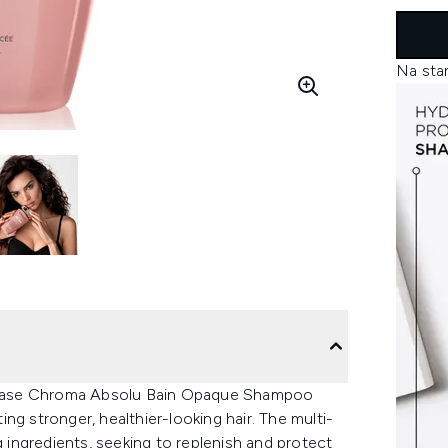
Na sta
rastase Chroma Absolu Bain Opaque Shampoo
ng stronger, healthier-looking hair. The multi-
g ingredients, seeking to replenish and protect