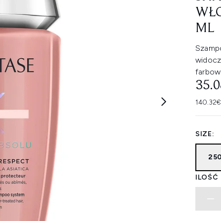
WŁO
ML
Szampo
widocz
farbow
35.
140.32€
SIZE:
25
ILOŚĆ