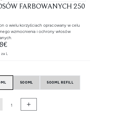
SÓW FARBOWANYCH 250
n o wielu korzyściach opracowany w celu
nego wzmocnienia i ochrony włosów
anych.
08€
 za L
0ML
500ML
500ML REFILL