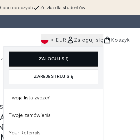
3 dni roboczych
Zniżka dla studentów
•
EUR
Zaloguj się
Koszyk
rzędzia
Perfumy
Dla mężczyzn
ZALOGUJ SIĘ
ź do podmenu (Makijaż)
Wejdź do podmenu (Ciało)
Wejdź do podmenu (Włosy)
Wejdź do podmenu (Narzędzia)
Wejdź do podmenu (Perfumy)
Wejdź do podmenu (
ZAREJESTRUJ SIĘ
 250 ml
Twoja lista życzeń
STASE
Twoje zamówienia
ASTASE CHROMA ABSOLU
N CHROMA RESPECT
Your Referrals
MPOO SZAMPON DO