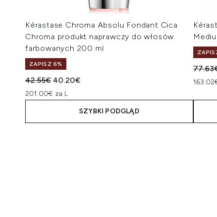
Kérastase Chroma Absolu Fondant Cica
Kéras
Chroma produkt naprawczy do włosów
Mediu
farbowanych 200 ml
ZAPIS
ZAPISZ 6%
Suger
77.63
Sugerowana cena detaliczna:
Aktualna cena:
42.55€
40.20€
163.02
201.00€ za L
SZYBKI PODGLĄD
Showing slide 1