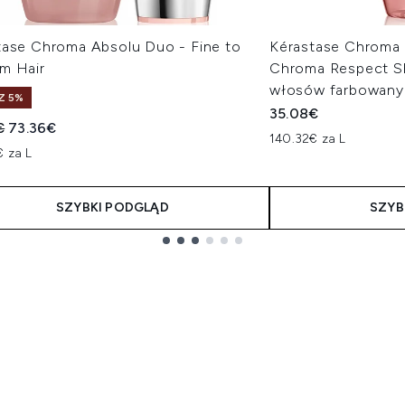
tase Chroma Absolu Duo - Fine to
Kérastase Chroma 
m Hair
Chroma Respect 
włosów farbowany
Z 5%
35.08€
owana cena detaliczna:
Aktualna cena:
€
73.36€
140.32€ za L
€ za L
SZYBKI PODGLĄD
SZYB