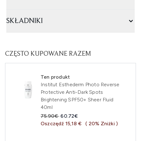
SKŁADNIKI
CZĘSTO KUPOWANE RAZEM
Ten produkt
Institut Esthederm Photo Reverse
Protective Anti-Dark Spots
Brightening SPF50+ Sheer Fluid
40ml
Sugerowana cena detaliczna:
Aktualna cena:
75.90€
60.72€
Oszczędź 15,18 €
( 20% Zniżki )