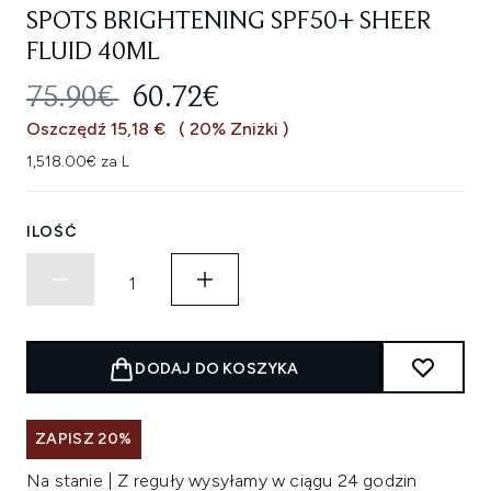
SPOTS BRIGHTENING SPF50+ SHEER
FLUID 40ML
SUGEROWANA CENA DETALICZNA
AKTUALNA CENA:
75.90€
60.72€
Oszczędź 15,18 €
( 20% Zniżki )
1,518.00€ za L
ILOŚĆ
DODAJ DO KOSZYKA
ZAPISZ 20%
Na stanie | Z reguły wysyłamy w ciągu 24 godzin