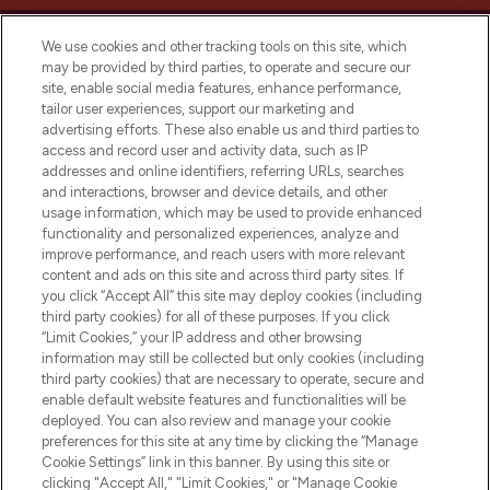
We use cookies and other tracking tools on this site, which
may be provided by third parties, to operate and secure our
site, enable social media features, enhance performance,
tailor user experiences, support our marketing and
Bądź pierwszą osobą, która dowie się o
advertising efforts. These also enable us and third parties to
najnowszych produktach, od niszowych i
access and record user and activity data, such as IP
uznanych marek, sezonowych trendach i
addresses and online identifiers, referring URLs, searches
otrzyma ekskluzywne artykuły redakcyjne
and interactions, browser and device details, and other
z Sunday Supplement.
usage information, which may be used to provide enhanced
functionality and personalized experiences, analyze and
Zgoda na pliki cookie
improve performance, and reach users with more relevant
content and ads on this site and across third party sites. If
Do Not Sell or Share My Personal
you click “Accept All” this site may deploy cookies (including
Information
third party cookies) for all of these purposes. If you click
“Limit Cookies,” your IP address and other browsing
POMOC & INFORMACJE
information may still be collected but only cookies (including
third party cookies) that are necessary to operate, secure and
enable default website features and functionalities will be
WAŻNE INFORMACJE
deployed. You can also review and manage your cookie
preferences for this site at any time by clicking the “Manage
Cookie Settings” link in this banner. By using this site or
O LOOKFANTASTIC
clicking "Accept All," "Limit Cookies," or "Manage Cookie