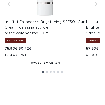
Institut Esthederm Brightening SPF50+ Sun
Institut 
Cream rozjaśniający krem
Brighteni
przeciwsłoneczny 50 ml
Stick rozj
ZAPISZ 20%
ZAPISZ 20
Sugerowana cena detaliczna:
Aktualna cena:
Sugerowan
Ak
75.90€
60.72€
57.50€
46
1,214.40€ za L
4,600.00€ 
SZYBKI PODGLĄD
Showing slide 1