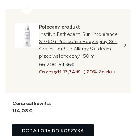
Polecany produkt
Institut Esthederm Sun Intolerance
SPF50+ Protective Body Spray Sun
Cream For Sun Allergy Skin krem
przeciwsłoneczny 150 ml
Sugerowana cena detaliczna:
Aktualna cena:
66.70€
53.36€
Oszczędź 13,34 €
( 20% Zniżki )
Cena całkowita:
114,08 €
DODAJ OBA DO KOSZYKA