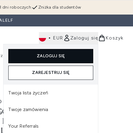
3 dni roboczych
Zniżka dla studentów
ALELF
•
EUR
Zaloguj się
Koszyk
rzędzia
Perfumy
Dla mężczyzn
ZALOGUJ SIĘ
ź do podmenu (Makijaż)
Wejdź do podmenu (Ciało)
Wejdź do podmenu (Włosy)
Wejdź do podmenu (Narzędzia)
Wejdź do podmenu (Perfumy)
Wejdź do podmenu (
ZAREJESTRUJ SIĘ
Twoja lista życzeń
 BOSS
Twoje zamówienia
O BOSS BOSS BOTTLED
 DE TOILETTE WODA
Your Referrals
LETOWA 50 ML