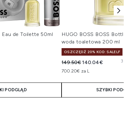
 Eau de Toilette 50ml
HUGO BOSS BOSS Bottled Eau 
woda toaletowa 200 ml
OSZCZĘDŹ 20% KOD: SALELF
30ml
100
Sugerowana cena detaliczna:
Aktualna cena:
149.50€
140.04€
700.20€ za L
KI PODGLĄD
SZYBKI PODGLĄD