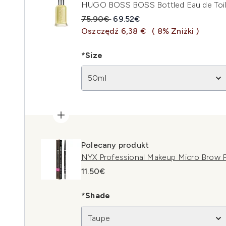
HUGO BOSS BOSS Bottled Eau de Toil
Sugerowana cena detaliczna:
Aktualna cena:
75.90€
69.52€
Oszczędź 6,38 €
( 8% Zniżki )
*Size
50ml
Polecany produkt
NYX Professional Makeup Micro Brow P
11.50€
*Shade
Taupe