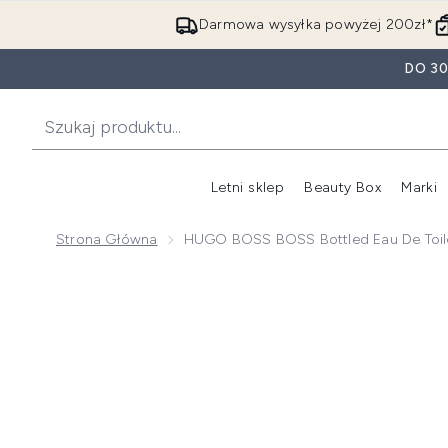
Darmowa wysyłka powyżej 200zł*
DO 3
Letni sklep
Beauty Box
Marki
Strona Główna
HUGO BOSS BOSS Bottled Eau De Toil
Now showing image 1 HUGO BOSS BOSS Bottled Eau d