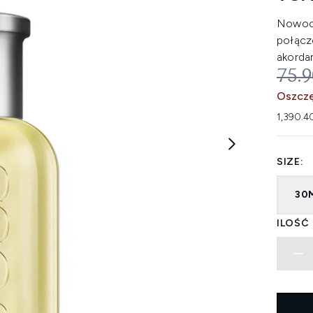
Nowocz
połącz
akorda
SUG
75.
Oszczę
1,390.4
SIZE:
30
ILOŚĆ