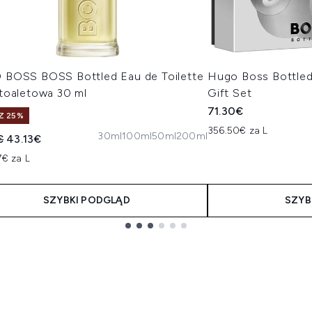
BOSS BOSS Bottled Eau de Toilette
Hugo Boss Bottled
toaletowa 30 ml
Gift Set
71.30€
Z 25%
356.50€ za L
30ml
100ml
50ml
200ml
owana cena detaliczna:
Aktualna cena:
€
43.13€
7€ za L
SZYBKI PODGLĄD
SZYB