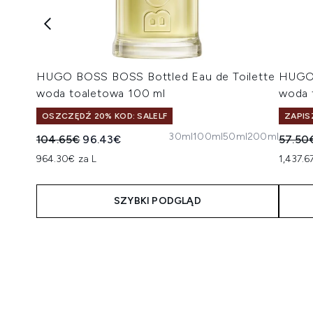
HUGO BOSS BOSS Bottled Eau de Toilette
HUGO 
woda toaletowa 100 ml
woda 
OSZCZĘDŹ 20% KOD: SALELF
ZAPIS
30ml
100ml
50ml
200ml
Sugerowana cena detaliczna:
Aktualna cena:
Suger
104.65€
96.43€
57.50
964.30€ za L
1,437.6
SZYBKI PODGLĄD
Showing slide 1