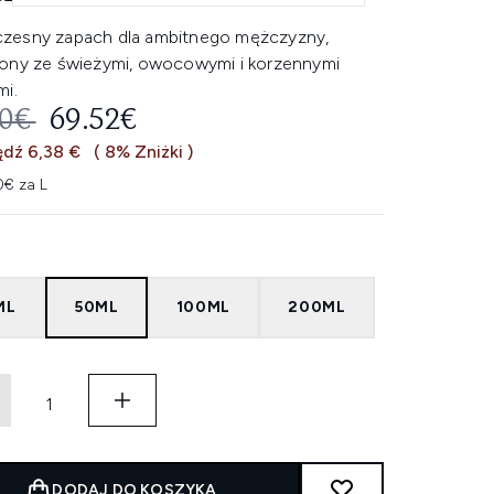
esny zapach dla ambitnego mężczyzny,
ony ze świeżymi, owocowymi i korzennymi
mi.
EROWANA CENA DETALICZNA:
AKTUALNA CENA:
90€
69.52€
dź 6,38 €
( 8% Zniżki )
0€ za L
ML
50ML
100ML
200ML
DODAJ DO KOSZYKA