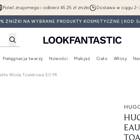
Przejdź do głównej treści
Poleć znajomego i odbierz 45.25 zł zniżki
Dostawa w ciągu 2-
0% ZNIŻKI NA WYBRANE PRODUKTY KOSMETYCZNE | KOD: S
Pielęgnacja twarzy
Nowości
Makijaż
Ciało
Włosy
Na
Wejdź do podmenu (Beauty Box)
Wejdź do podmenu (Marki)
Wejdź do podmenu (Pielęgnacja twarzy)
Wejdź do podmenu (Nowości)
Wejd
ette Woda Toaletowa 50 Ml
e Toilette woda toaletowa 50 ml
HUGO
HUG
EAU
TOA