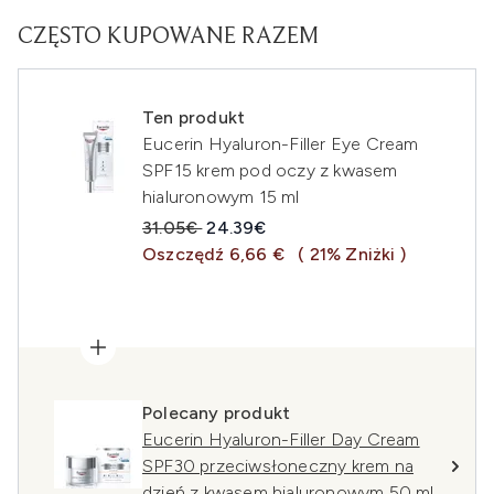
CZĘSTO KUPOWANE RAZEM
Ten produkt
Eucerin Hyaluron-Filler Eye Cream
SPF15 krem pod oczy z kwasem
hialuronowym 15 ml
Sugerowana cena detaliczna:
Aktualna cena:
31.05€
24.39€
Oszczędź 6,66 €
( 21% Zniżki )
Polecany produkt
Eucerin Hyaluron-Filler Day Cream
SPF30 przeciwsłoneczny krem na
dzień z kwasem hialuronowym 50 ml