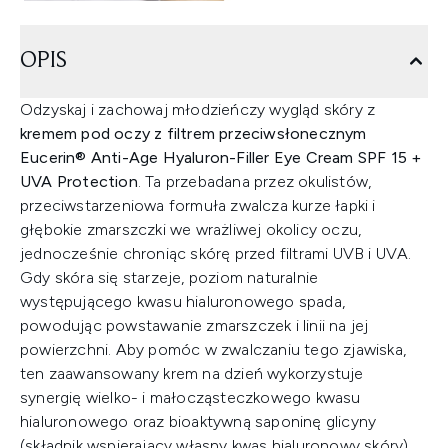
OPIS
Odzyskaj i zachowaj młodzieńczy wygląd skóry z
kremem pod oczy z filtrem przeciwsłonecznym
Eucerin® Anti-Age Hyaluron-Filler Eye Cream SPF 15 +
UVA Protection
. Ta przebadana przez okulistów,
przeciwstarzeniowa formuła zwalcza kurze łapki i
głębokie zmarszczki we wrażliwej okolicy oczu,
jednocześnie chroniąc skórę przed filtrami UVB i UVA.
Gdy skóra się starzeje, poziom naturalnie
występującego kwasu hialuronowego spada,
powodując powstawanie zmarszczek i linii na jej
powierzchni. Aby pomóc w zwalczaniu tego zjawiska,
ten zaawansowany krem na dzień wykorzystuje
synergię wielko- i małocząsteczkowego kwasu
hialuronowego oraz bioaktywną saponinę glicyny
(składnik wspierający własny kwas hialuronowy skóry),