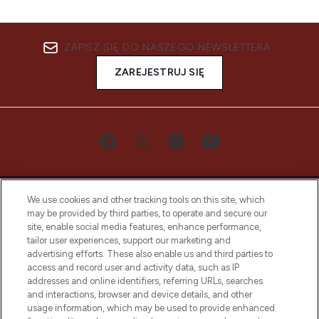
ZAPISZ SIĘ DO NASZEGO NEWSLETTERA
ZAREJESTRUJ SIĘ
We use cookies and other tracking tools on this site, which
may be provided by third parties, to operate and secure our
site, enable social media features, enhance performance,
tailor user experiences, support our marketing and
Bądź pierwszą osobą, która dowie się o
advertising efforts. These also enable us and third parties to
najnowszych produktach, od niszowych i
access and record user and activity data, such as IP
uznanych marek, sezonowych trendach i
addresses and online identifiers, referring URLs, searches
otrzyma ekskluzywne artykuły redakcyjne
and interactions, browser and device details, and other
z Sunday Supplement.
usage information, which may be used to provide enhanced