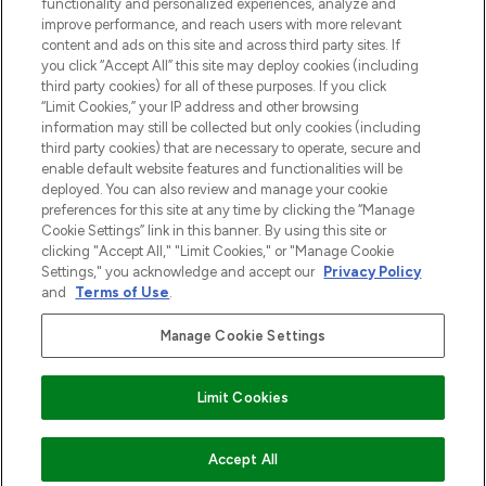
functionality and personalized experiences, analyze and
Zgoda na pliki cookie
improve performance, and reach users with more relevant
content and ads on this site and across third party sites. If
Do Not Sell or Share My Personal
you click “Accept All” this site may deploy cookies (including
Information
third party cookies) for all of these purposes. If you click
“Limit Cookies,” your IP address and other browsing
POMOC & INFORMACJE
information may still be collected but only cookies (including
third party cookies) that are necessary to operate, secure and
enable default website features and functionalities will be
WAŻNE INFORMACJE
deployed. You can also review and manage your cookie
preferences for this site at any time by clicking the “Manage
Cookie Settings” link in this banner. By using this site or
O LOOKFANTASTIC
clicking "Accept All," "Limit Cookies," or "Manage Cookie
Settings," you acknowledge and accept our
Privacy Policy
and
Terms of Use
.
Manage Cookie Settings
Płać bezpiecznie za pomocą
Limit Cookies
2026 The Hut Group
Accept All