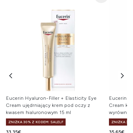
Eucerin Hyaluron-Filler + Elasticity Eye
Eucerin An
Cream ujędrniający krem pod oczy z
Cream kre
kwasem hialuronowym 15 ml
wyrównują
ZNIŻKA 30% Z KODEM: SALELF
ZNIŻKA 30%
33.35€
35.65€