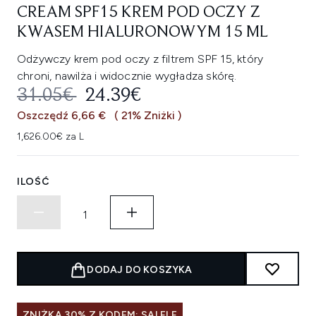
CREAM SPF15 KREM POD OCZY Z
KWASEM HIALURONOWYM 15 ML
Odżywczy krem pod oczy z filtrem SPF 15, który
chroni, nawilża i widocznie wygładza skórę.
SUGEROWANA CENA DETALICZNA
AKTUALNA CENA:
31.05€
24.39€
Oszczędź 6,66 €
( 21% Zniżki )
1,626.00€ za L
ILOŚĆ
DODAJ DO KOSZYKA
ZNIŻKA 30% Z KODEM: SALELF