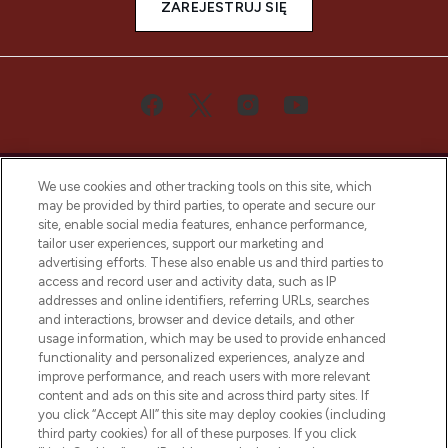
ZAREJESTRUJ SIĘ
We use cookies and other tracking tools on this site, which
may be provided by third parties, to operate and secure our
site, enable social media features, enhance performance,
tailor user experiences, support our marketing and
Bądź pierwszą osobą, która dowie się o
advertising efforts. These also enable us and third parties to
najnowszych produktach, od niszowych i
access and record user and activity data, such as IP
uznanych marek, sezonowych trendach i
addresses and online identifiers, referring URLs, searches
otrzyma ekskluzywne artykuły redakcyjne
and interactions, browser and device details, and other
z Sunday Supplement.
usage information, which may be used to provide enhanced
functionality and personalized experiences, analyze and
Zgoda na pliki cookie
improve performance, and reach users with more relevant
content and ads on this site and across third party sites. If
Do Not Sell or Share My Personal
you click “Accept All” this site may deploy cookies (including
Information
third party cookies) for all of these purposes. If you click