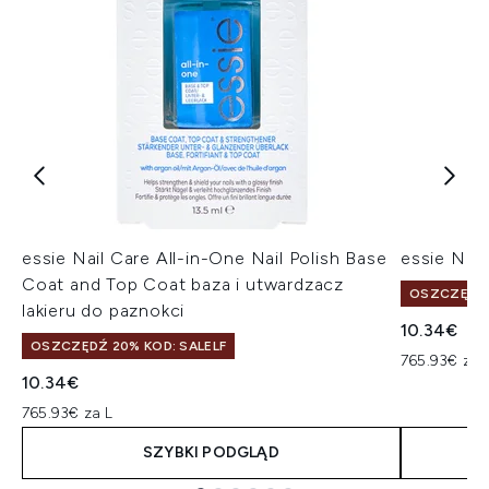
essie Nail Care All-in-One Nail Polish Base
essie Nail
Coat and Top Coat baza i utwardzacz
OSZCZĘDŹ 
lakieru do paznokci
10.34€
OSZCZĘDŹ 20% KOD: SALELF
765.93€ za 
10.34€
765.93€ za L
SZYBKI PODGLĄD