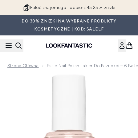
Przejdź do głównej treści
Poleć znajomego i odbierz 45.25 zł zniżki
DO 30% ZNIŻKI NA WYBRANE PRODUKTY
KOSMETYCZNE | KOD: SALELF
Strona Główna
Essie Nail Polish Lakier Do Paznokci – 6 Balle
Now showing image 1 essie Nail Polish lakier do paznokci – 6 B