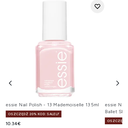
essie Nail Polish - 13 Mademoiselle 13.5ml
essie Nail
Ballet Slip
OSZCZĘDŹ 20% KOD: SALELF
OSZCZĘDŹ 
10.34€