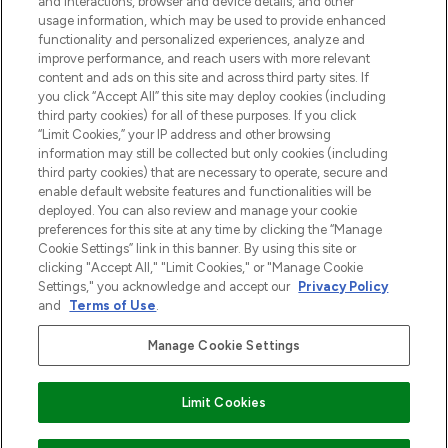
and interactions, browser and device details, and other
z Sunday Supplement.
usage information, which may be used to provide enhanced
functionality and personalized experiences, analyze and
Zgoda na pliki cookie
improve performance, and reach users with more relevant
content and ads on this site and across third party sites. If
Do Not Sell or Share My Personal
you click “Accept All” this site may deploy cookies (including
Information
third party cookies) for all of these purposes. If you click
“Limit Cookies,” your IP address and other browsing
POMOC & INFORMACJE
information may still be collected but only cookies (including
third party cookies) that are necessary to operate, secure and
enable default website features and functionalities will be
WAŻNE INFORMACJE
deployed. You can also review and manage your cookie
preferences for this site at any time by clicking the “Manage
Cookie Settings” link in this banner. By using this site or
O LOOKFANTASTIC
clicking "Accept All," "Limit Cookies," or "Manage Cookie
Settings," you acknowledge and accept our
Privacy Policy
and
Terms of Use
.
Manage Cookie Settings
Płać bezpiecznie za pomocą
Limit Cookies