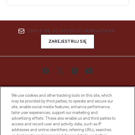
ZAPISZ SIĘ DO NASZEGO NEWSLETTERA
ZAREJESTRUJ SIĘ
We use cookies and other tracking tools on this site, which
may be provided by third parties, to operate and secure our
site, enable social media features, enhance performance,
tailor user experiences, support our marketing and
Bądź pierwszą osobą, która dowie się o
advertising efforts. These also enable us and third parties to
najnowszych produktach, od niszowych i
access and record user and activity data, such as IP
uznanych marek, sezonowych trendach i
addresses and online identifiers, referring URLs, searches
otrzyma ekskluzywne artykuły redakcyjne