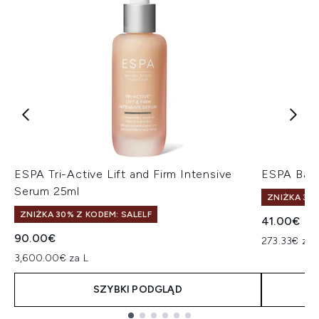
ESPA Tri-Active Lift and Firm Intensive
ESPA Bala
Serum 25ml
ZNIŻKA 30%
ZNIŻKA 30% Z KODEM: SALELF
41.00€
90.00€
273.33€ za 
3,600.00€ za L
SZYBKI PODGLĄD