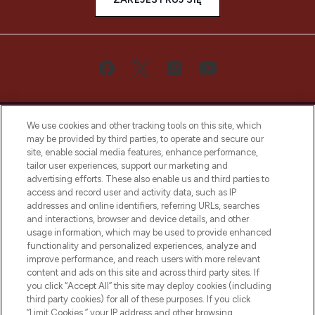
We use cookies and other tracking tools on this site, which
may be provided by third parties, to operate and secure our
site, enable social media features, enhance performance,
tailor user experiences, support our marketing and
Bądź pierwszą osobą, która dowie się o
advertising efforts. These also enable us and third parties to
najnowszych produktach, od niszowych i
access and record user and activity data, such as IP
uznanych marek, sezonowych trendach i
addresses and online identifiers, referring URLs, searches
otrzyma ekskluzywne artykuły redakcyjne
and interactions, browser and device details, and other
z Sunday Supplement.
usage information, which may be used to provide enhanced
functionality and personalized experiences, analyze and
Zgoda na pliki cookie
improve performance, and reach users with more relevant
content and ads on this site and across third party sites. If
Do Not Sell or Share My Personal
you click “Accept All” this site may deploy cookies (including
Information
third party cookies) for all of these purposes. If you click
“Limit Cookies,” your IP address and other browsing