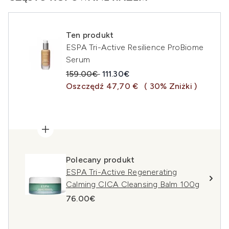
Ten produkt
ESPA Tri-Active Resilience ProBiome
Serum
Sugerowana cena detaliczna:
Aktualna cena:
159.00€
111.30€
Oszczędź 47,70 €
( 30% Zniżki )
Polecany produkt
ESPA Tri-Active Regenerating
Calming CICA Cleansing Balm 100g
76.00€