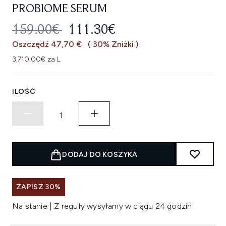
PROBIOME SERUM
SUGEROWANA CENA DETALICZNA
AKTUALNA CENA:
159.00€
111.30€
Oszczędź 47,70 €
( 30% Zniżki )
3,710.00€ za L
ILOŚĆ
DODAJ DO KOSZYKA
ZAPISZ 30%
Na stanie | Z reguły wysyłamy w ciągu 24 godzin