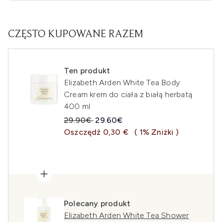
CZĘSTO KUPOWANE RAZEM
Ten produkt
Elizabeth Arden White Tea Body
Cream krem do ciała z białą herbatą
400 ml
Sugerowana cena detaliczna:
Aktualna cena:
29.90€
29.60€
Oszczędź 0,30 €
( 1% Zniżki )
Polecany produkt
Elizabeth Arden White Tea Shower