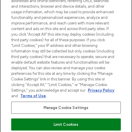
addresses and online identifiers, referring URLs, searches
otrzyma ekskluzywne artykuły redakcyjne
and interactions, browser and device details, and other
z Sunday Supplement.
usage information, which may be used to provide enhanced
functionality and personalized experiences, analyze and
Zgoda na pliki cookie
improve performance, and reach users with more relevant
content and ads on this site and across third party sites. If
Do Not Sell or Share My Personal
you click “Accept All” this site may deploy cookies (including
Information
third party cookies) for all of these purposes. If you click
“Limit Cookies,” your IP address and other browsing
POMOC & INFORMACJE
information may still be collected but only cookies (including
third party cookies) that are necessary to operate, secure and
enable default website features and functionalities will be
WAŻNE INFORMACJE
deployed. You can also review and manage your cookie
preferences for this site at any time by clicking the “Manage
Cookie Settings” link in this banner. By using this site or
O LOOKFANTASTIC
clicking "Accept All," "Limit Cookies," or "Manage Cookie
Settings," you acknowledge and accept our
Privacy Policy
and
Terms of Use
.
Manage Cookie Settings
Płać bezpiecznie za pomocą
Limit Cookies