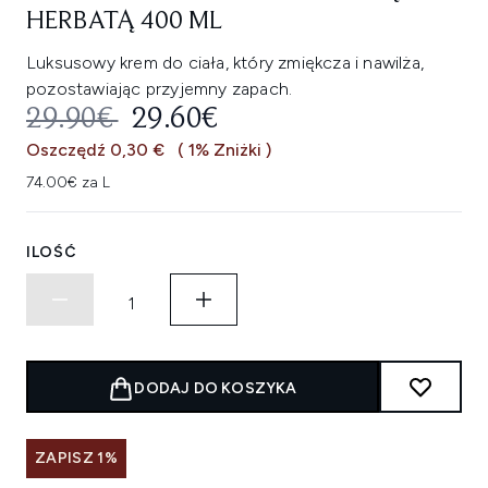
HERBATĄ 400 ML
Luksusowy krem do ciała, który zmiękcza i nawilża,
pozostawiając przyjemny zapach.
SUGEROWANA CENA DETALICZNA
AKTUALNA CENA:
29.90€
29.60€
Oszczędź 0,30 €
( 1% Zniżki )
74.00€ za L
ILOŚĆ
DODAJ DO KOSZYKA
ZAPISZ 1%