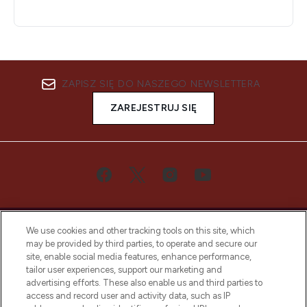
ZAPISZ SIĘ DO NASZEGO NEWSLETTERA
ZAREJESTRUJ SIĘ
We use cookies and other tracking tools on this site, which
may be provided by third parties, to operate and secure our
site, enable social media features, enhance performance,
tailor user experiences, support our marketing and
Bądź pierwszą osobą, która dowie się o
advertising efforts. These also enable us and third parties to
najnowszych produktach, od niszowych i
access and record user and activity data, such as IP
uznanych marek, sezonowych trendach i