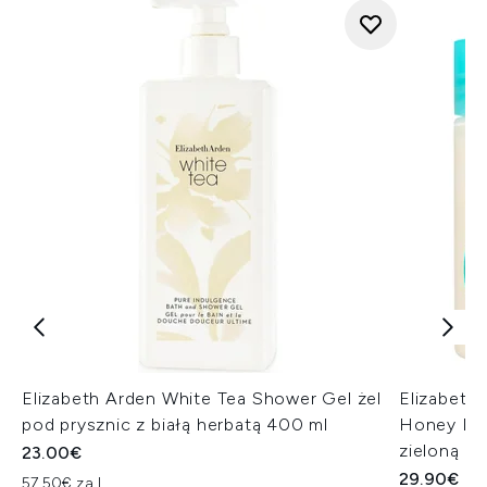
Elizabeth Arden White Tea Shower Gel żel
Elizabeth
pod prysznic z białą herbatą 400 ml
Honey Dro
zieloną h
23.00€
29.90€
57.50€ za L