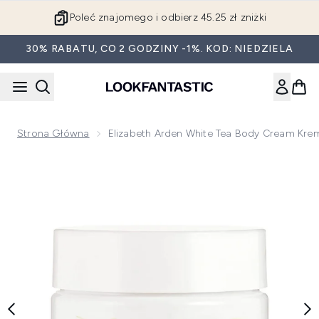
Przejdź do głównej treści
Poleć znajomego i odbierz 45.25 zł zniżki
30% RABATU, CO 2 GODZINY -1%. KOD: NIEDZIELA
Strona Główna
Elizabeth Arden White Tea Body Cream Krem
Now showing image 1 Elizabeth Arden White Tea Body Cream k