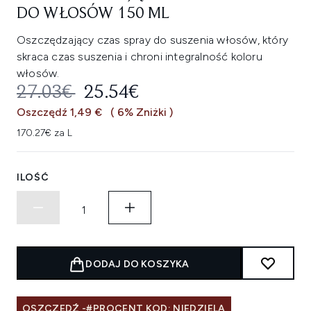
DO WŁOSÓW 150 ML
Oszczędzający czas spray do suszenia włosów, który
skraca czas suszenia i chroni integralność koloru
włosów.
SUGEROWANA CENA DETALICZNA
AKTUALNA CENA:
27.03€
25.54€
Oszczędź 1,49 €
( 6% Zniżki )
170.27€ za L
ILOŚĆ
DODAJ DO KOSZYKA
OSZCZĘDŹ -#PROCENT KOD: NIEDZIELA