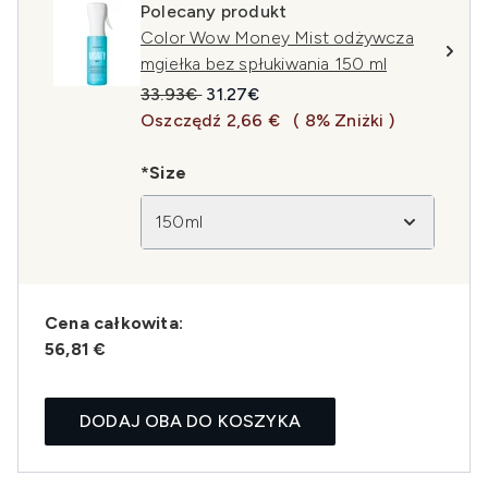
Polecany produkt
Color Wow Money Mist odżywcza
mgiełka bez spłukiwania 150 ml
Sugerowana cena detaliczna:
Aktualna cena:
33.93€
31.27€
Oszczędź 2,66 €
( 8% Zniżki )
*Size
150ml
Cena całkowita:
56,81 €
DODAJ OBA DO KOSZYKA