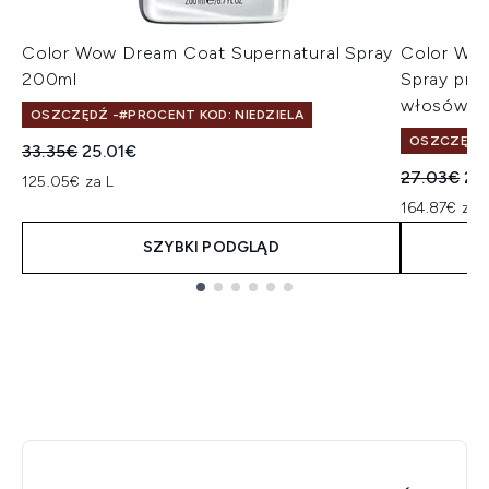
Color Wow Dream Coat Supernatural Spray
Color Wow
200ml
Spray pro
włosów 1
OSZCZĘDŹ -#PROCENT KOD: NIEDZIELA
OSZCZĘDŹ 
Sugerowana cena detaliczna:
Aktualna cena:
33.35€
25.01€
Sugerowan
Ak
27.03€
24
125.05€ za L
164.87€ za 
SZYBKI PODGLĄD
Showing slide 1