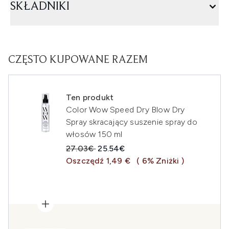
SKŁADNIKI
CZĘSTO KUPOWANE RAZEM
Ten produkt
Color Wow Speed Dry Blow Dry
Spray skracający suszenie spray do
włosów 150 ml
Sugerowana cena detaliczna:
Aktualna cena:
27.03€
25.54€
Oszczędź 1,49 €
( 6% Zniżki )