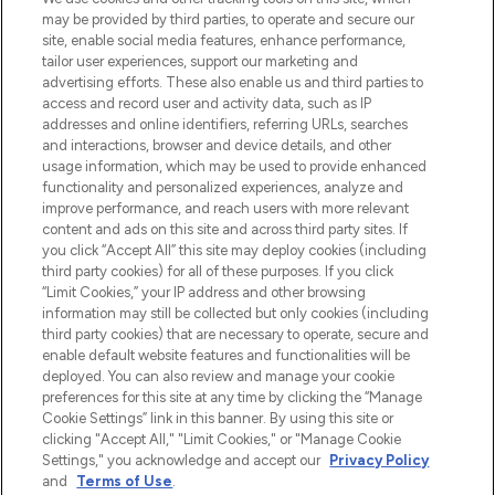
may be provided by third parties, to operate and secure our
site, enable social media features, enhance performance,
tailor user experiences, support our marketing and
Bądź pierwszą osobą, która dowie się o
advertising efforts. These also enable us and third parties to
najnowszych produktach, od niszowych i
access and record user and activity data, such as IP
uznanych marek, sezonowych trendach i
addresses and online identifiers, referring URLs, searches
otrzyma ekskluzywne artykuły redakcyjne
and interactions, browser and device details, and other
z Sunday Supplement.
usage information, which may be used to provide enhanced
functionality and personalized experiences, analyze and
Zgoda na pliki cookie
improve performance, and reach users with more relevant
content and ads on this site and across third party sites. If
Do Not Sell or Share My Personal
you click “Accept All” this site may deploy cookies (including
Information
third party cookies) for all of these purposes. If you click
“Limit Cookies,” your IP address and other browsing
POMOC & INFORMACJE
information may still be collected but only cookies (including
third party cookies) that are necessary to operate, secure and
enable default website features and functionalities will be
WAŻNE INFORMACJE
deployed. You can also review and manage your cookie
preferences for this site at any time by clicking the “Manage
Cookie Settings” link in this banner. By using this site or
O LOOKFANTASTIC
clicking "Accept All," "Limit Cookies," or "Manage Cookie
Settings," you acknowledge and accept our
Privacy Policy
and
Terms of Use
.