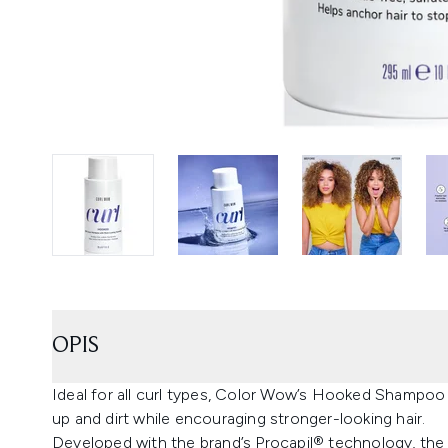
OPIS
Ideal for all curl types, Color Wow’s Hooked Shampo
up and dirt while encouraging stronger-looking hair.
Developed with the brand’s Procapil® technology, the