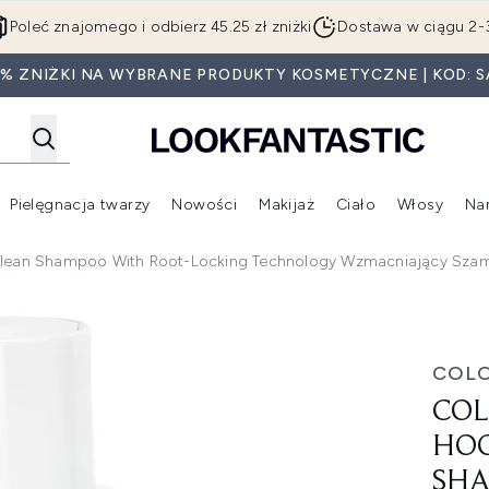
Przejdź do głównej treści
Poleć znajomego i odbierz 45.25 zł zniżki
Dostawa w ciągu 2-
5% ZNIŻKI NA WYBRANE PRODUKTY KOSMETYCZNE | KOD: S
Pielęgnacja twarzy
Nowości
Makijaż
Ciało
Włosy
Na
Wejdź do podmenu (Beauty Box)
Wejdź do podmenu (Marki)
Wejdź do podmenu (Pielęgnacja twarzy)
Wejdź do podmenu (Nowości)
Wejd
ean Shampoo With Root-Locking Technology Wzmacniający Szam
100% Clean Shampoo with Root-Locking Technology wzmacn
COL
CO
HOO
SHA