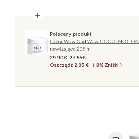
Polecany produkt
Color Wow Curl Wow COCO-MOTION Lu
nawilżająca 295 ml
Sugerowana cena detaliczna:
Aktualna cena:
29.90€
27.55€
Oszczędź 2,35 €
( 8% Zniżki )