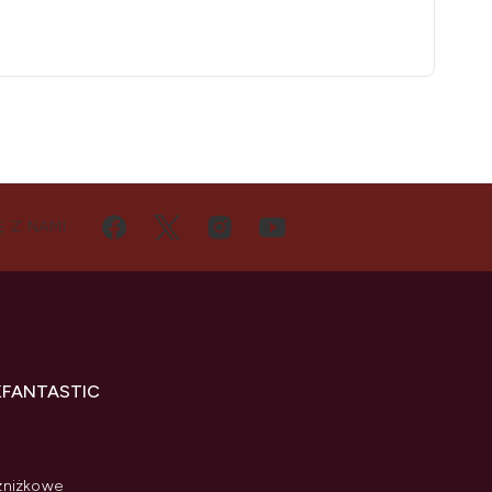
Ę Z NAMI
KFANTASTIC
zniżkowe