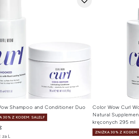
Wow Shampoo and Conditioner Duo
Color Wow Curl W
Natural Suppleme
A 30% Z KODEM: SALELF
kręconych 295 ml
€
ZNIŻKA 30% Z KODEM:
 za L