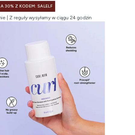
A 30% Z KODEM: SALELF
nie | Z reguły wysyłamy w ciągu 24 godzin