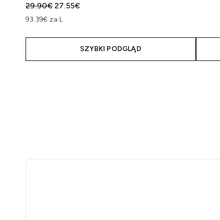
Sugerowana cena detaliczna:
Aktualna cena:
29.90€
27.55€
93.39€ za L
SZYBKI PODGLĄD
Showing slide 1