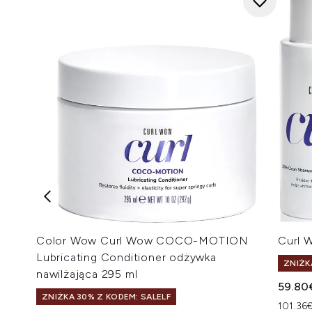
Color Wow Curl Wow COCO-MOTION
Curl 
Lubricating Conditioner odżywka
ZNIŻK
nawilżająca 295 ml
59.80
ZNIŻKA 30% Z KODEM: SALELF
101.36€