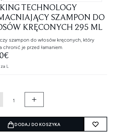
KING TECHNOLOGY
ACNIAJĄCY SZAMPON DO
SÓW KRĘCONYCH 295 ML
zy szampon do włosów kręconych, który
 chronić je przed łamaniem.
90€
 za L
DODAJ DO KOSZYKA