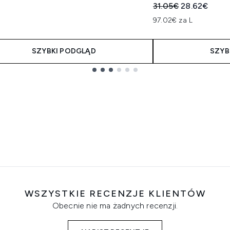
Sugerowana cena de
Aktualna cen
31.05€
28.62€
97.02€ za L
SZYBKI PODGLĄD
SZYB
WSZYSTKIE RECENZJE KLIENTÓW
Obecnie nie ma żadnych recenzji.