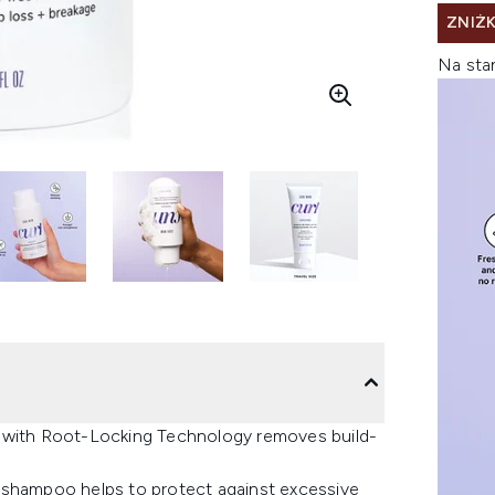
ZNIŻK
Na sta
o with Root-Locking Technology removes build-
 shampoo helps to protect against excessive