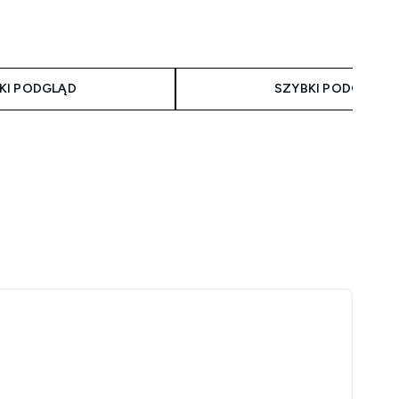
taliczna:
a:
KI PODGLĄD
SZYBKI PODGLĄD