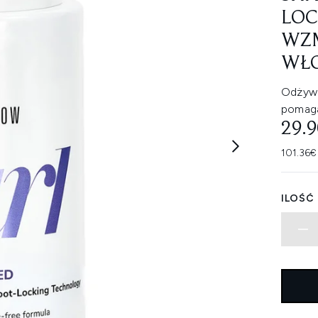
LOC
WZM
WŁO
Odżywc
pomaga
29.
101.36€
ILOŚĆ