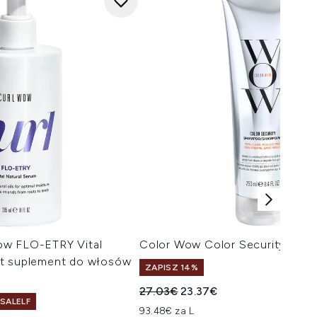
ow FLO-ETRY Vital
Color Wow Color Security Sha
nt suplement do włosów
ZAPISZ 14%
Sugerowana cena detaliczna:
Aktualna cena:
27.03€
23.37€
 SALELF
93.48€ za L