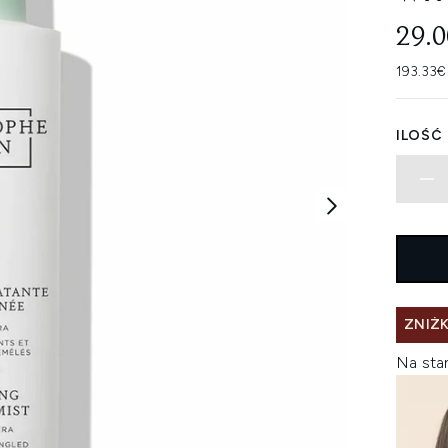
29.
193.33€
ILOŚĆ
ZNIŻK
Na sta