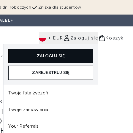
3 dni roboczych
Zniżka dla studentów
ALELF
•
EUR
Zaloguj się
Koszyk
rzędzia
Perfumy
Dla mężczyzn
ZALOGUJ SIĘ
ź do podmenu (Makijaż)
Wejdź do podmenu (Ciało)
Wejdź do podmenu (Włosy)
Wejdź do podmenu (Narzędzia)
Wejdź do podmenu (Perfumy)
Wejdź do podmenu (
ZAREJESTRUJ SIĘ
Twoja lista życzeń
STOPHE ROBIN
Twoje zamówienia
ISTOPHE ROBIN
RATING LEAVE-IN MIST
Your Referrals
H ALOE VERA 150ML