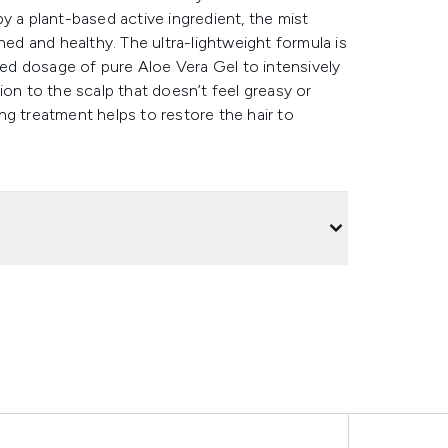
y a plant-based active ingredient, the mist
hed and healthy. The ultra-lightweight formula is
ated dosage of pure Aloe Vera Gel to intensively
ion to the scalp that doesn’t feel greasy or
ning treatment helps to restore the hair to