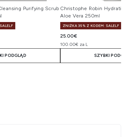
leansing Purifying Scrub
Christophe Robin Hydrating Sh
l
Aloe Vera 250ml
SALELF
ZNIŻKA 35% Z KODEM: SALELF
25.00€
100.00€ za L
KI PODGLĄD
SZYBKI PODGLĄD