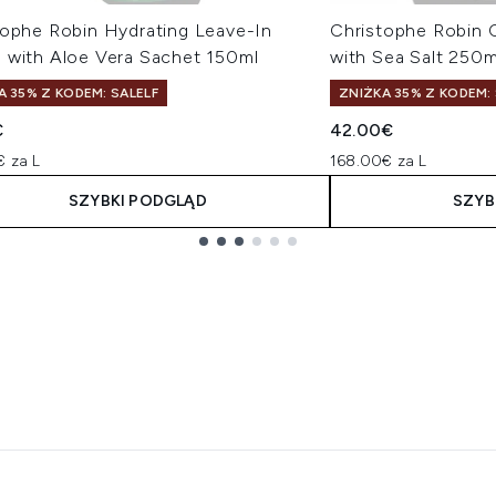
tophe Robin Hydrating Leave-In
Christophe Robin C
 with Aloe Vera Sachet 150ml
with Sea Salt 250m
A 35% Z KODEM: SALELF
ZNIŻKA 35% Z KODEM: 
€
42.00€
€ za L
168.00€ za L
SZYBKI PODGLĄD
SZYB