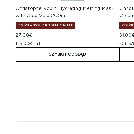
Christophe Robin Hydrating Melting Mask
Chris
with Aloe Vera 200ml
Cream
ZNIŻKA 35% Z KODEM: SALELF
ZNIŻK
27.00€
31.00
135.00€ za L
206.67
SZYBKI PODGLĄD
Showing slide 1