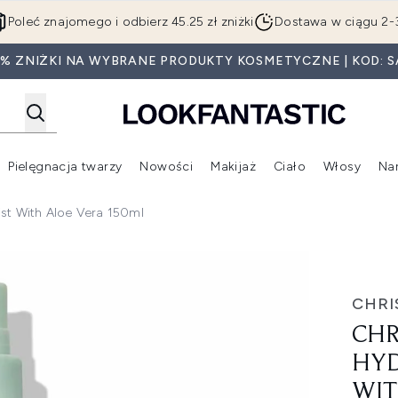
Przejdź do głównej treści
Poleć znajomego i odbierz 45.25 zł zniżki
Dostawa w ciągu 2-
5% ZNIŻKI NA WYBRANE PRODUKTY KOSMETYCZNE | KOD: S
Pielęgnacja twarzy
Nowości
Makijaż
Ciało
Włosy
Na
Wejdź do podmenu (Beauty Box)
Wejdź do podmenu (Marki)
Wejdź do podmenu (Pielęgnacja twarzy)
Wejdź do podmenu (Nowości)
Wejd
ist With Aloe Vera 150ml
e-in Mist with Aloe Vera 150ml
CHRI
CHR
HYD
WIT