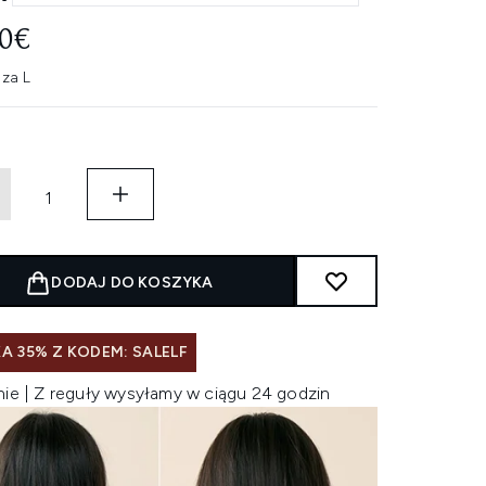
00€
 za L
DODAJ DO KOSZYKA
A 35% Z KODEM: SALELF
nie | Z reguły wysyłamy w ciągu 24 godzin