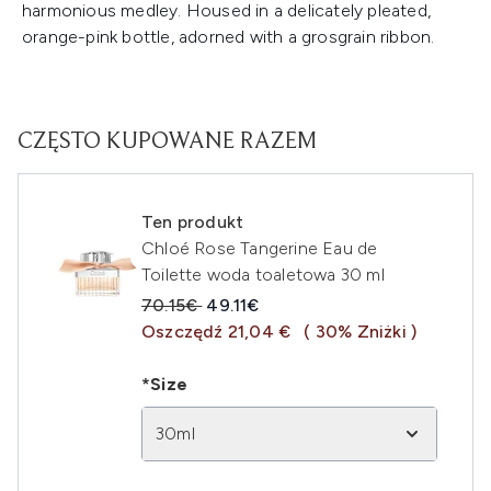
harmonious medley. Housed in a delicately pleated,
orange-pink bottle, adorned with a grosgrain ribbon.
CZĘSTO KUPOWANE RAZEM
Ten produkt
Chloé Rose Tangerine Eau de
Toilette woda toaletowa 30 ml
Sugerowana cena detaliczna:
Aktualna cena:
70.15€
49.11€
Oszczędź 21,04 €
( 30% Zniżki )
*Size
30ml