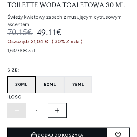
TOILETTE WODA TOALETOWA 30 ML
Świeży kwiatowy zapach z musującym cytrusowym
akcentem.
SUGEROWANA CENA DETALICZNA
AKTUALNA CENA:
70.15€
49.11€
Oszczędź 21,04 €
( 30% Zniżki )
1,637.00€ za L
SIZE:
30ML
50ML
75ML
ILOŚĆ
DODAJ DO KOSZYKA