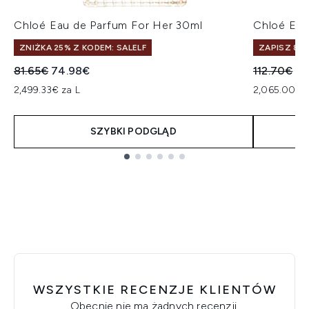
Chloé Eau de Parfum For Her 30ml
Chloé Eau
ZNIŻKA 25% Z KODEM: SALELF
ZAPISZ 8%
Sugerowana cena detaliczna:
Aktualna cena:
Sugerowan
Ak
81.65€
74.98€
112.70€
10
2,499.33€ za L
2,065.00€ z
SZYBKI PODGLĄD
Showing slide 1
WSZYSTKIE RECENZJE KLIENTÓW
Obecnie nie ma żadnych recenzji.