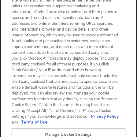
site, enable social media features, enhance performance,
tailor user experiences, support our marketing and
Bądź pierwszą osobą, która dowie się o
advertising efforts. These also enable us and third parties to
najnowszych produktach, od niszowych i
access and record user and activity data, such as IP
uznanych marek, sezonowych trendach i
addresses and online identifiers, referring URLs, searches
otrzyma ekskluzywne artykuły redakcyjne
and interactions, browser and device details, and other
z Sunday Supplement.
usage information, which may be used to provide enhanced
functionality and personalized experiences, analyze and
Zgoda na pliki cookie
improve performance, and reach users with more relevant
content and ads on this site and across third party sites. If
Do Not Sell or Share My Personal
you click “Accept All” this site may deploy cookies (including
Information
third party cookies) for all of these purposes. If you click
“Limit Cookies,” your IP address and other browsing
POMOC & INFORMACJE
information may still be collected but only cookies (including
third party cookies) that are necessary to operate, secure and
enable default website features and functionalities will be
WAŻNE INFORMACJE
deployed. You can also review and manage your cookie
preferences for this site at any time by clicking the “Manage
Cookie Settings” link in this banner. By using this site or
O LOOKFANTASTIC
clicking "Accept All," "Limit Cookies," or "Manage Cookie
Settings," you acknowledge and accept our
Privacy Policy
and
Terms of Use
.
Manage Cookie Settings