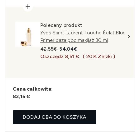
Polecany produkt
Yves Saint Laurent Touche Éclat Blur
Primer baza pod makijaż 30 ml
Sugerowana cena detaliczna:
Aktualna cena:
42.55€
34.04€
Oszczędź 8,51 €
( 20% Zniżki )
Cena całkowita:
83,15 €
DODAJ OBA DO KOSZYKA