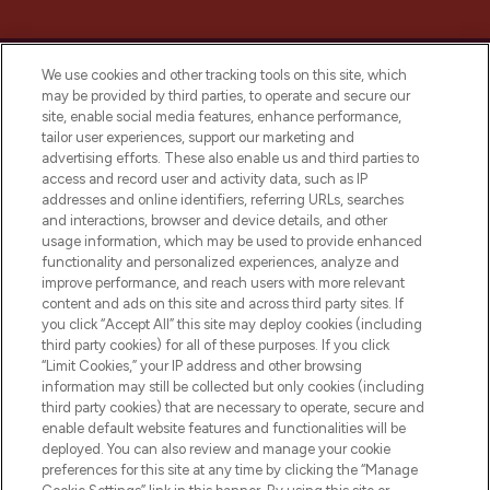
We use cookies and other tracking tools on this site, which
may be provided by third parties, to operate and secure our
site, enable social media features, enhance performance,
tailor user experiences, support our marketing and
Bądź pierwszą osobą, która dowie się o
advertising efforts. These also enable us and third parties to
najnowszych produktach, od niszowych i
access and record user and activity data, such as IP
uznanych marek, sezonowych trendach i
addresses and online identifiers, referring URLs, searches
otrzyma ekskluzywne artykuły redakcyjne
and interactions, browser and device details, and other
z Sunday Supplement.
usage information, which may be used to provide enhanced
functionality and personalized experiences, analyze and
Zgoda na pliki cookie
improve performance, and reach users with more relevant
content and ads on this site and across third party sites. If
Do Not Sell or Share My Personal
you click “Accept All” this site may deploy cookies (including
Information
third party cookies) for all of these purposes. If you click
“Limit Cookies,” your IP address and other browsing
POMOC & INFORMACJE
information may still be collected but only cookies (including
third party cookies) that are necessary to operate, secure and
enable default website features and functionalities will be
WAŻNE INFORMACJE
deployed. You can also review and manage your cookie
preferences for this site at any time by clicking the “Manage