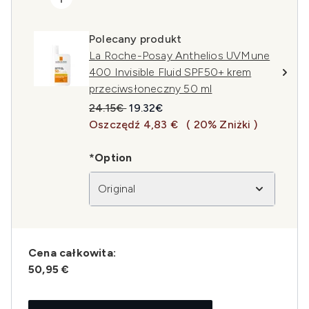
Polecany produkt
La Roche-Posay Anthelios UVMune
400 Invisible Fluid SPF50+ krem
przeciwsłoneczny 50 ml
Sugerowana cena detaliczna:
Aktualna cena:
24.15€
19.32€
Oszczędź 4,83 €
( 20% Zniżki )
*Option
Original
Cena całkowita:
50,95 €