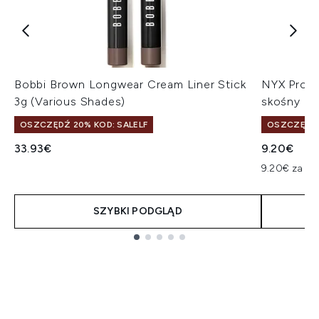
Bobbi Brown Longwear Cream Liner Stick
NYX Profe
3g (Various Shades)
skośny pę
OSZCZĘDŹ 20% KOD: SALELF
OSZCZĘDŹ 
33.93€
9.20€
9.20€ za uni
SZYBKI PODGLĄD
Showing slide 1