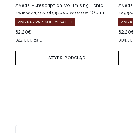
Aveda Purescription Volumising Tonic
Aveda 
zwiększający objętość włosów 100 ml
zagęs
ZNIŻKA 25% Z KODEM: SALELF
ZNIŻK
Suger
32.20€
32.20
322.00€ za L
304.30
SZYBKI PODGLĄD
Showing slide 1