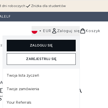
3 dni roboczych
Zniżka dla studentów
ALELF
•
EUR
Zaloguj się
Koszyk
rzędzia
Perfumy
Dla mężczyzn
ZALOGUJ SIĘ
ź do podmenu (Makijaż)
Wejdź do podmenu (Ciało)
Wejdź do podmenu (Włosy)
Wejdź do podmenu (Narzędzia)
Wejdź do podmenu (Perfumy)
Wejdź do podmenu (
ZAREJESTRUJ SIĘ
Twoja lista życzeń
A
Twoje zamówienia
DA PHOMOLLIENT PIANKA
STYLIZACJI WŁOSÓW (200
Your Referrals