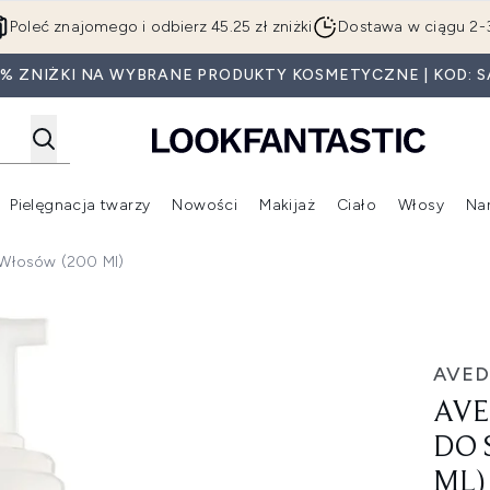
Przejdź do głównej treści
Poleć znajomego i odbierz 45.25 zł zniżki
Dostawa w ciągu 2-
5% ZNIŻKI NA WYBRANE PRODUKTY KOSMETYCZNE | KOD: S
Pielęgnacja twarzy
Nowości
Makijaż
Ciało
Włosy
Na
Wejdź do podmenu (Beauty Box)
Wejdź do podmenu (Marki)
Wejdź do podmenu (Pielęgnacja twarzy)
Wejdź do podmenu (Nowości)
Wejd
i Włosów (200 Ml)
lizacji włosów (200 ml)
AVED
AVE
DO 
ML)