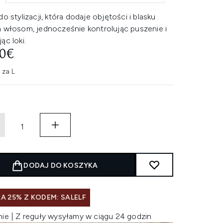
do stylizacji, która dodaje objętości i blasku
m włosom, jednocześnie kontrolując puszenie i
ąc loki.
90€
 za L
DODAJ DO KOSZYKA
A 25% Z KODEM: SALELF
nie | Z reguły wysyłamy w ciągu 24 godzin