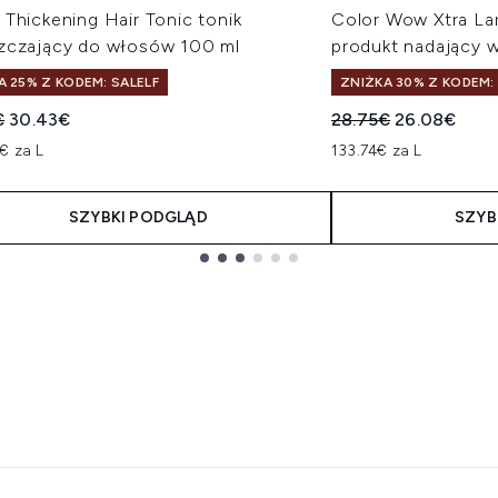
Thickening Hair Tonic tonik
Color Wow Xtra La
zczający do włosów 100 ml
produkt nadający 
A 25% Z KODEM: SALELF
ZNIŻKA 30% Z KODEM:
owana cena detaliczna:
Aktualna cena:
Sugerowana cena de
Aktualna ce
€
30.43€
28.75€
26.08€
€ za L
133.74€ za L
SZYBKI PODGLĄD
SZYB