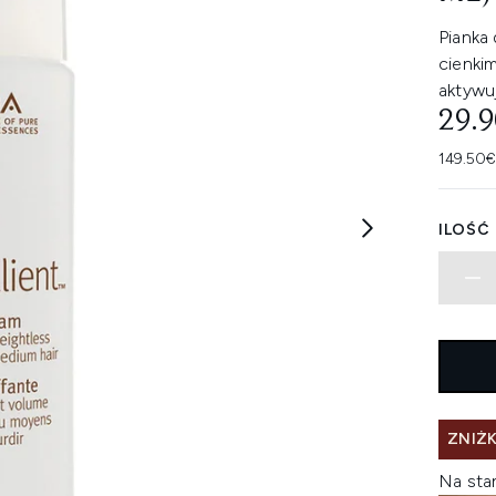
Pianka 
cienki
aktywuj
29.
149.50€
ILOŚĆ
ZNIŻK
Na sta