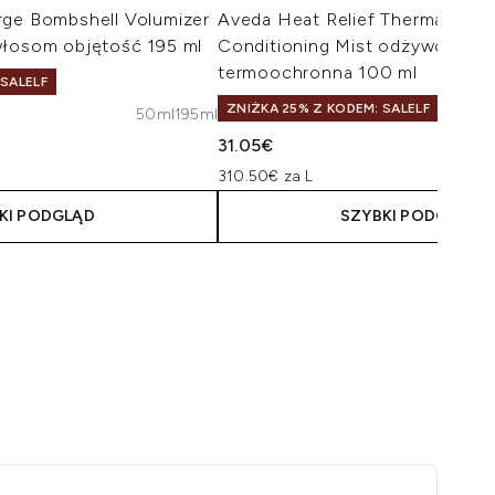
rge Bombshell Volumizer
Aveda Heat Relief Thermal Prot
włosom objętość 195 ml
Conditioning Mist odżywcza mg
termoochronna 100 ml
 SALELF
ZNIŻKA 25% Z KODEM: SALELF
50ml
195ml
taliczna:
na:
31.05€
310.50€ za L
KI PODGLĄD
SZYBKI PODGLĄD