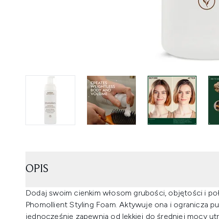
OPIS
Dodaj swoim cienkim włosom grubości, objętości i poły
Phomollient Styling Foam. Aktywuje ona i ogranicza pu
jednocześnie zapewnia od lekkiej do średniej mocy utr