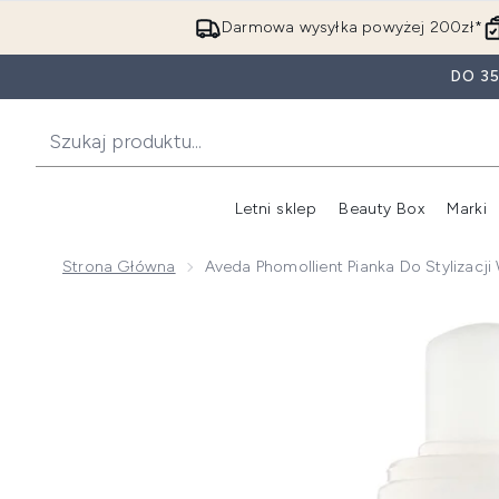
Darmowa wysyłka powyżej 200zł*
DO 3
Letni sklep
Beauty Box
Marki
Strona Główna
Aveda Phomollient Pianka Do Stylizacj
Now showing image 1 Aveda Phomollient pianka do sty