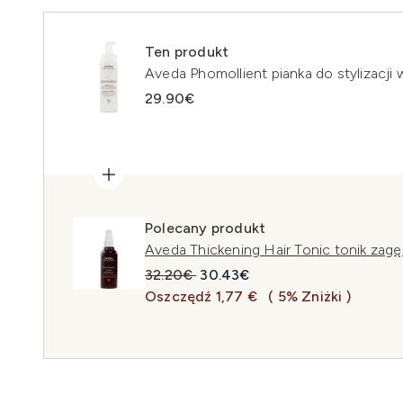
Ten produkt
Aveda Phomollient pianka do stylizacji
29.90€
Polecany produkt
Aveda Thickening Hair Tonic tonik za
Sugerowana cena detaliczna:
Aktualna cena:
32.20€
30.43€
Oszczędź 1,77 €
( 5% Zniżki )