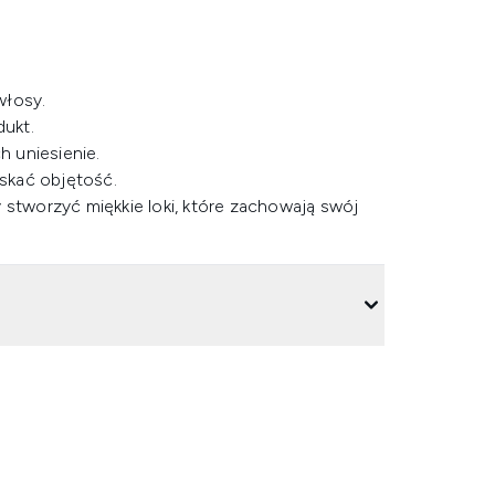
włosy.
dukt.
 uniesienie.
yskać objętość.
stworzyć miękkie loki, które zachowają swój