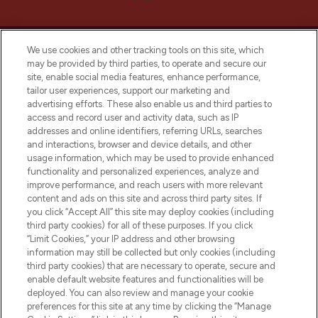
We use cookies and other tracking tools on this site, which
may be provided by third parties, to operate and secure our
site, enable social media features, enhance performance,
tailor user experiences, support our marketing and
Bądź pierwszą osobą, która dowie się o
advertising efforts. These also enable us and third parties to
najnowszych produktach, od niszowych i
access and record user and activity data, such as IP
uznanych marek, sezonowych trendach i
addresses and online identifiers, referring URLs, searches
otrzyma ekskluzywne artykuły redakcyjne
and interactions, browser and device details, and other
z Sunday Supplement.
usage information, which may be used to provide enhanced
functionality and personalized experiences, analyze and
Zgoda na pliki cookie
improve performance, and reach users with more relevant
content and ads on this site and across third party sites. If
Do Not Sell or Share My Personal
you click “Accept All” this site may deploy cookies (including
Information
third party cookies) for all of these purposes. If you click
“Limit Cookies,” your IP address and other browsing
POMOC & INFORMACJE
information may still be collected but only cookies (including
third party cookies) that are necessary to operate, secure and
enable default website features and functionalities will be
WAŻNE INFORMACJE
deployed. You can also review and manage your cookie
preferences for this site at any time by clicking the “Manage