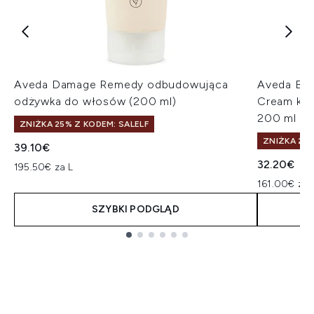
Aveda Damage Remedy odbudowująca
Aveda Be 
odżywka do włosów (200 ml)
Cream kre
200 ml
ZNIŻKA 25% Z KODEM: SALELF
ZNIŻKA 25%
39.10€
32.20€
195.50€ za L
161.00€ za 
SZYBKI PODGLĄD
Showing slide 1