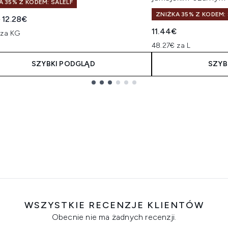
A 35% Z KODEM: SALELF
ZNIŻKA 35% Z KODEM: 
owana cena detaliczna:
Aktualna cena:
€
12.28€
11.44€
 za KG
48.27€ za L
SZYBKI PODGLĄD
SZYB
WSZYSTKIE RECENZJE KLIENTÓW
Obecnie nie ma żadnych recenzji.