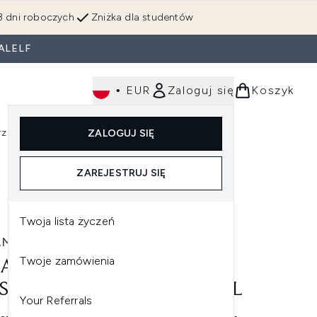
3 dni roboczych
Zniżka dla studentów
ALELF
•
EUR
Zaloguj się
Koszyk
rzędzia
Perfumy
Dla mężczyzn
ZALOGUJ SIĘ
ź do podmenu (Makijaż)
Wejdź do podmenu (Ciało)
Wejdź do podmenu (Włosy)
Wejdź do podmenu (Narzędzia)
Wejdź do podmenu (Perfumy)
Wejdź do podmenu (
ZAREJESTRUJ SIĘ
Twoja lista życzeń
AM
Twoje zamówienia
I AM SO MUCH MOISTURE
SAM NAWILŻAJĄCY 237 ML
Your Referrals