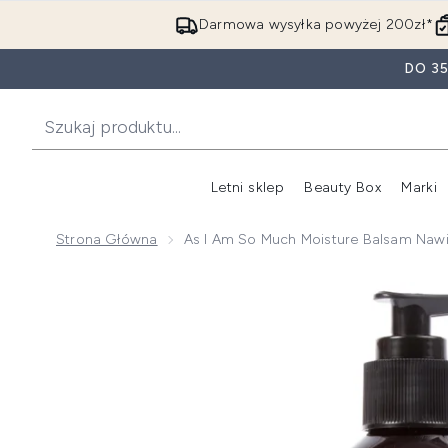
Darmowa wysyłka powyżej 200zł*
DO 3
Letni sklep
Beauty Box
Marki
Strona Główna
As I Am So Much Moisture Balsam Nawi
Now showing image 1 As I Am So Much Moisture balsa