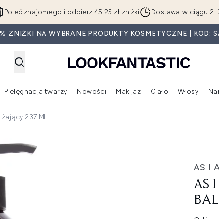
Przejdź do głównej treści
Poleć znajomego i odbierz 45.25 zł zniżki
Dostawa w ciągu 2-
5% ZNIŻKI NA WYBRANE PRODUKTY KOSMETYCZNE | KOD: S
Pielęgnacja twarzy
Nowości
Makijaż
Ciało
Włosy
Na
Wejdź do podmenu (Beauty Box)
Wejdź do podmenu (Marki)
Wejdź do podmenu (Pielęgnacja twarzy)
Wejdź do podmenu (Nowości)
Wejd
lżający 237 Ml
m nawilżający 237 ml
AS I 
AS 
BAL