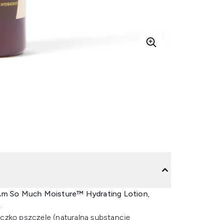
Am So Much Moisture™ Hydrating Lotion
,
.
czko pszczele (naturalną substancję