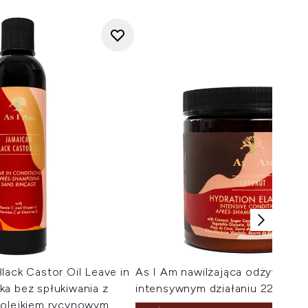
lack Castor Oil Leave in
As I Am nawilżająca odżywka d
a bez spłukiwania z
intensywnym działaniu 227 g
 olejkiem rycynowym