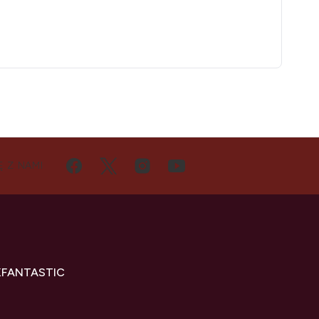
Ę Z NAMI
KFANTASTIC