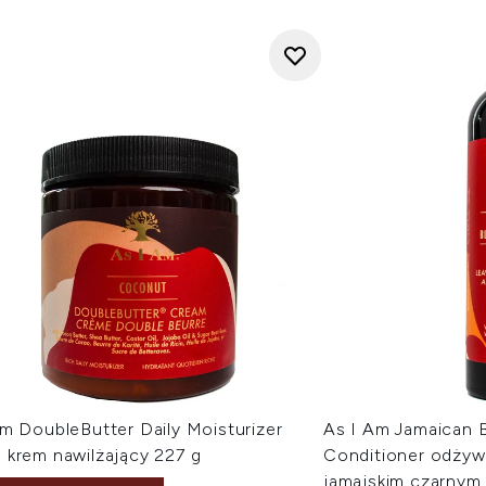
m DoubleButter Daily Moisturizer
As I Am Jamaican B
 krem nawilżający 227 g
Conditioner odżywk
jamajskim czarnym