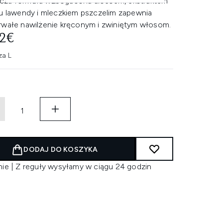
za formuła wzbogacona aloesem, ekstraktem
tu lawendy i mleczkiem pszczelim zapewnia
rwałe nawilżenie kręconym i zwiniętym włosom.
02€
za L
DODAJ DO KOSZYKA
nie | Z reguły wysyłamy w ciągu 24 godzin