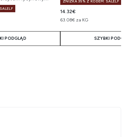
ZNIŻKA 35% Z KODEM: SALELF
SALELF
14.32€
63.08€ za KG
KI PODGLĄD
SZYBKI PODGLĄD