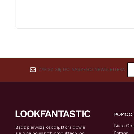
ZAPISZ SIĘ DO NASZEGO NEWSLETTERA
POMOC 
Biuro Obs
Bądź pierwszą osobą, która dowie
Pomoc
się o najnowszych produktach, od