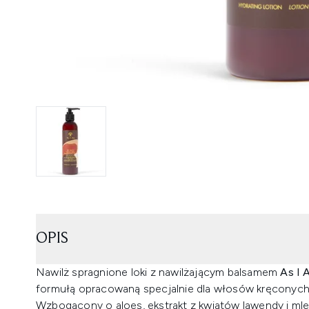
OPIS
Nawilż spragnione loki z nawilżającym balsamem
As I 
formułą opracowaną specjalnie dla włosów kręconych
Wzbogacony o aloes, ekstrakt z kwiatów lawendy i mle