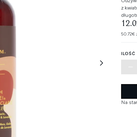
Odżywc
z kwia
długot
12.
50.72€ 
ILOŚĆ
Na sta