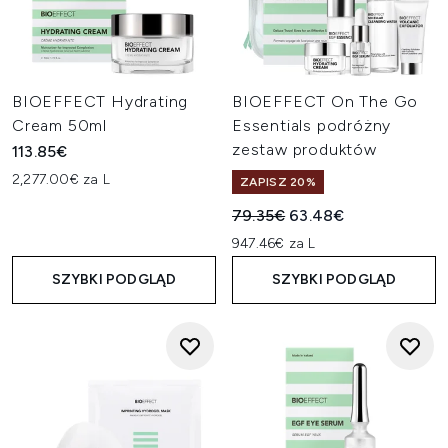
BIOEFFECT Hydrating
BIOEFFECT On The Go
Cream 50ml
Essentials podróżny
zestaw produktów
113.85€
2,277.00€ za L
ZAPISZ 20%
Sugerowana cena detaliczn
Aktualna cena:
79.35€
63.48€
947.46€ za L
SZYBKI PODGLĄD
SZYBKI PODGLĄD