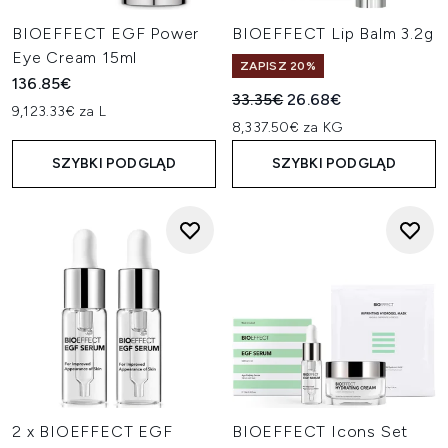
BIOEFFECT EGF Power
BIOEFFECT Lip Balm 3.2g
Eye Cream 15ml
ZAPISZ 20%
136.85€
Sugerowana cena detaliczn
Aktualna cena:
33.35€
26.68€
9,123.33€ za L
8,337.50€ za KG
SZYBKI PODGLĄD
SZYBKI PODGLĄD
2 x BIOEFFECT EGF
BIOEFFECT Icons Set