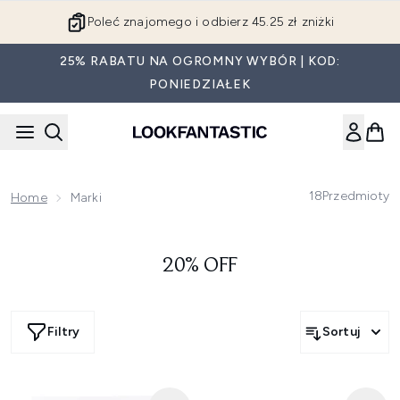
Przejdź do głównej treści
Poleć znajomego i odbierz 45.25 zł zniżki
25% RABATU NA OGROMNY WYBÓR | KOD:
PONIEDZIAŁEK
18
Przedmioty
Home
Marki
20% OFF
Filtry
Sortuj