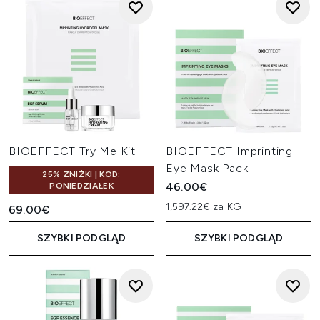
BIOEFFECT Try Me Kit
BIOEFFECT Imprinting
Eye Mask Pack
25% ZNIŻKI | KOD:
46.00€
PONIEDZIAŁEK
1,597.22€ za KG
69.00€
SZYBKI PODGLĄD
SZYBKI PODGLĄD