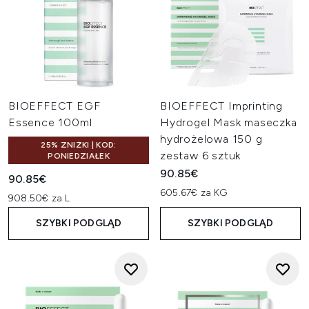
BIOEFFECT EGF
BIOEFFECT Imprinting
Essence 100ml
Hydrogel Mask maseczka
hydrożelowa 150 g
25% ZNIŻKI | KOD:
zestaw 6 sztuk
PONIEDZIAŁEK
90.85€
90.85€
605.67€ za KG
908.50€ za L
SZYBKI PODGLĄD
SZYBKI PODGLĄD