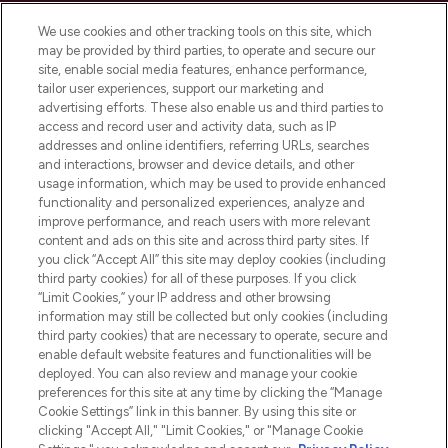
We use cookies and other tracking tools on this site, which
may be provided by third parties, to operate and secure our
site, enable social media features, enhance performance,
tailor user experiences, support our marketing and
Bądź pierwszą osobą, która dowie się o
advertising efforts. These also enable us and third parties to
najnowszych produktach, od niszowych i
access and record user and activity data, such as IP
uznanych marek, sezonowych trendach i
addresses and online identifiers, referring URLs, searches
otrzyma ekskluzywne artykuły redakcyjne
and interactions, browser and device details, and other
z Sunday Supplement.
usage information, which may be used to provide enhanced
functionality and personalized experiences, analyze and
Zgoda na pliki cookie
improve performance, and reach users with more relevant
content and ads on this site and across third party sites. If
Do Not Sell or Share My Personal
you click “Accept All” this site may deploy cookies (including
Information
third party cookies) for all of these purposes. If you click
“Limit Cookies,” your IP address and other browsing
POMOC & INFORMACJE
information may still be collected but only cookies (including
third party cookies) that are necessary to operate, secure and
enable default website features and functionalities will be
WAŻNE INFORMACJE
deployed. You can also review and manage your cookie
preferences for this site at any time by clicking the “Manage
Cookie Settings” link in this banner. By using this site or
O LOOKFANTASTIC
clicking "Accept All," "Limit Cookies," or "Manage Cookie