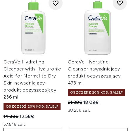
CeraVe Hydrating
CeraVe Hydrating
Cleanser with Hyaluronic
Cleanser nawadniający
Acid for Normal to Dry
produkt oczyszczający
Skin nawadniający
473 ml
produkt oczyszczający
OSZCZĘDŹ 20% KOD: SALELF
236 ml
Sugerowana cena detaliczn
Aktualna cena:
21.28€
18.09€
OSZCZĘDŹ 20% KOD: SALELF
38.25€ za L
Sugerowana cena detaliczna:
Aktualna cena:
14.38€
13.58€
57.54€ za L