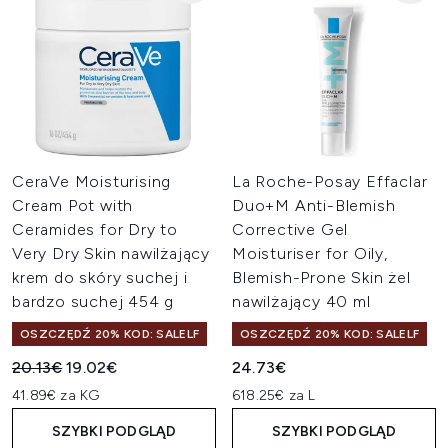
CeraVe Moisturising
La Roche-Posay Effaclar
Cream Pot with
Duo+M Anti-Blemish
Ceramides for Dry to
Corrective Gel
Very Dry Skin nawilżający
Moisturiser for Oily,
krem do skóry suchej i
Blemish-Prone Skin żel
bardzo suchej 454 g
nawilżający 40 ml
OSZCZĘDŹ 20% KOD: SALELF
OSZCZĘDŹ 20% KOD: SALELF
Sugerowana cena detaliczna:
Aktualna cena:
20.13€
19.02€
24.73€
41.89€ za KG
618.25€ za L
SZYBKI PODGLĄD
SZYBKI PODGLĄD