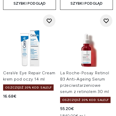
SZYBKI PODGLĄD
SZYBKI PODGLĄD
CeraVe Eye Repair Cream
La Roche-Posay Retinol
krem pod oczy 14 ml
B3 Anti-Ageing Serum
przeciwstarzeniowe
OSZCZĘDŹ 20% KOD: SALELF
serum z retinolem 30 ml
16.68€
OSZCZĘDŹ 20% KOD: SALELF
55.20€
1,840.00€ za L