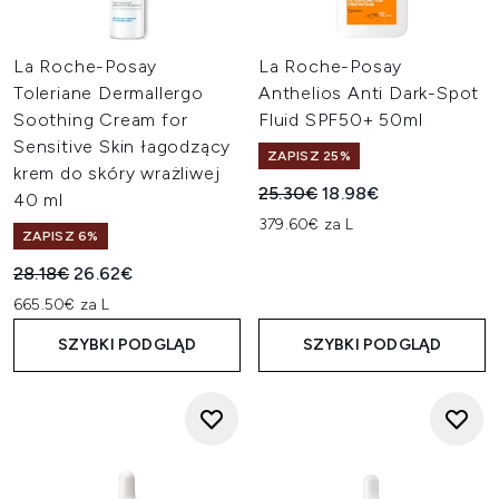
La Roche-Posay
La Roche-Posay
Toleriane Dermallergo
Anthelios Anti Dark-Spot
Soothing Cream for
Fluid SPF50+ 50ml
Sensitive Skin łagodzący
ZAPISZ 25%
krem do skóry wrażliwej
Sugerowana cena detaliczn
Aktualna cena:
25.30€
18.98€
40 ml
379.60€ za L
ZAPISZ 6%
Sugerowana cena detaliczna:
Aktualna cena:
28.18€
26.62€
665.50€ za L
SZYBKI PODGLĄD
SZYBKI PODGLĄD