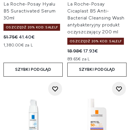
La Roche-Posay Hyalu
La Roche-Posay
B5 Suractivated Serum
Cicaplast B5 Anti-
30ml
Bacterial Cleansing Wash
antybakteryjny produkt
OSZCZĘDŹ 20% KOD: SALELF
oczyszczający 200 ml
Sugerowana cena detaliczna:
Aktualna cena:
51.75€
41.40€
OSZCZĘDŹ 20% KOD: SALELF
1,380.00€ za L
Sugerowana cena detaliczn
Aktualna cena:
18.98€
17.93€
89.65€ za L
SZYBKI PODGLĄD
SZYBKI PODGLĄD