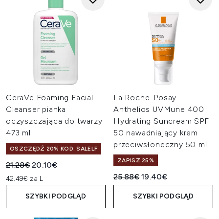
CeraVe Foaming Facial
La Roche-Posay
Cleanser pianka
Anthelios UVMune 400
oczyszczająca do twarzy
Hydrating Suncream SPF
473 ml
50 nawadniający krem
przeciwsłoneczny 50 ml
OSZCZĘDŹ 20% KOD: SALELF
ZAPISZ 25%
Sugerowana cena detaliczna:
Aktualna cena:
21.28€
20.10€
Sugerowana cena detaliczn
Aktualna cena:
25.88€
19.40€
42.49€ za L
SZYBKI PODGLĄD
SZYBKI PODGLĄD