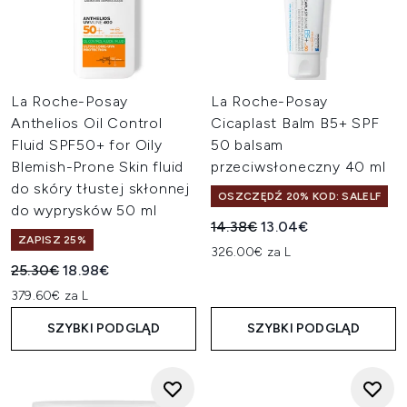
La Roche-Posay
La Roche-Posay
Anthelios Oil Control
Cicaplast Balm B5+ SPF
Fluid SPF50+ for Oily
50 balsam
Blemish-Prone Skin fluid
przeciwsłoneczny 40 ml
do skóry tłustej skłonnej
OSZCZĘDŹ 20% KOD: SALELF
do wyprysków 50 ml
Sugerowana cena detaliczn
Aktualna cena:
14.38€
13.04€
ZAPISZ 25%
326.00€ za L
Sugerowana cena detaliczna:
Aktualna cena:
25.30€
18.98€
379.60€ za L
SZYBKI PODGLĄD
SZYBKI PODGLĄD