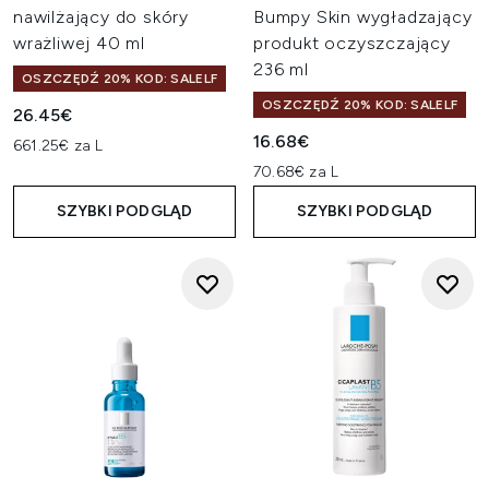
nawilżający do skóry
Bumpy Skin wygładzający
wrażliwej 40 ml
produkt oczyszczający
236 ml
OSZCZĘDŹ 20% KOD: SALELF
OSZCZĘDŹ 20% KOD: SALELF
26.45€
16.68€
661.25€ za L
70.68€ za L
SZYBKI PODGLĄD
SZYBKI PODGLĄD