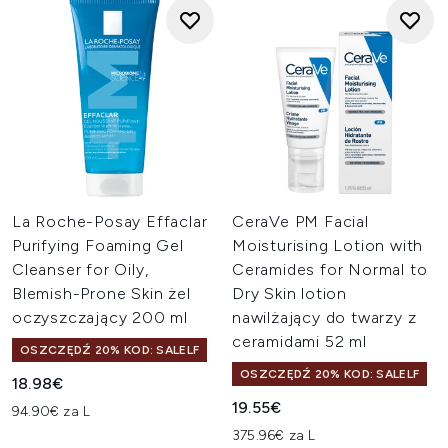
La Roche-Posay Effaclar
CeraVe PM Facial
Purifying Foaming Gel
Moisturising Lotion with
Cleanser for Oily,
Ceramides for Normal to
Blemish-Prone Skin żel
Dry Skin lotion
oczyszczający 200 ml
nawilżający do twarzy z
ceramidami 52 ml
OSZCZĘDŹ 20% KOD: SALELF
OSZCZĘDŹ 20% KOD: SALELF
18.98€
19.55€
94.90€ za L
375.96€ za L