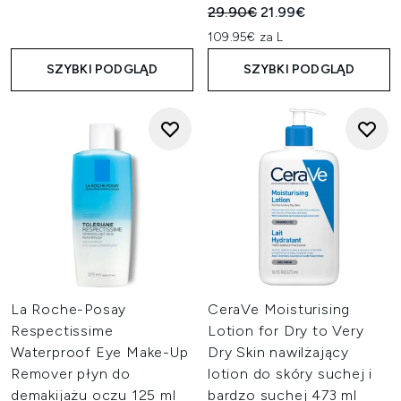
Sugerowana cena detaliczn
Aktualna cena:
29.90€
21.99€
109.95€ za L
SZYBKI PODGLĄD
SZYBKI PODGLĄD
La Roche-Posay
CeraVe Moisturising
Respectissime
Lotion for Dry to Very
Waterproof Eye Make-Up
Dry Skin nawilżający
Remover płyn do
lotion do skóry suchej i
demakijażu oczu 125 ml
bardzo suchej 473 ml