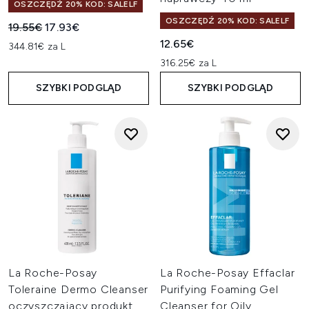
OSZCZĘDŹ 20% KOD: SALELF
OSZCZĘDŹ 20% KOD: SALELF
Sugerowana cena detaliczna:
Aktualna cena:
19.55€
17.93€
12.65€
344.81€ za L
316.25€ za L
SZYBKI PODGLĄD
SZYBKI PODGLĄD
La Roche-Posay
La Roche-Posay Effaclar
Toleraine Dermo Cleanser
Purifying Foaming Gel
oczyszczający produkt
Cleanser for Oily,