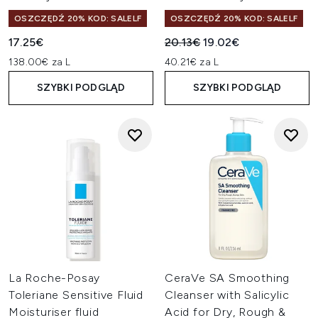
OSZCZĘDŹ 20% KOD: SALELF
OSZCZĘDŹ 20% KOD: SALELF
Sugerowana cena detaliczn
Aktualna cena:
17.25€
20.13€
19.02€
138.00€ za L
40.21€ za L
SZYBKI PODGLĄD
SZYBKI PODGLĄD
La Roche-Posay
CeraVe SA Smoothing
Toleriane Sensitive Fluid
Cleanser with Salicylic
Moisturiser fluid
Acid for Dry, Rough &