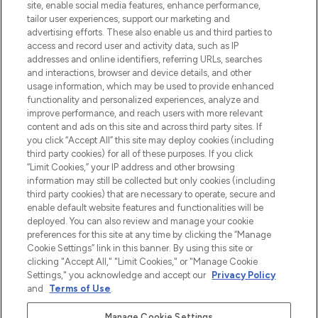
site, enable social media features, enhance performance,
tailor user experiences, support our marketing and
Bądź pierwszą osobą, która dowie się o
advertising efforts. These also enable us and third parties to
najnowszych produktach, od niszowych i
access and record user and activity data, such as IP
uznanych marek, sezonowych trendach i
addresses and online identifiers, referring URLs, searches
otrzyma ekskluzywne artykuły redakcyjne
and interactions, browser and device details, and other
z Sunday Supplement.
usage information, which may be used to provide enhanced
functionality and personalized experiences, analyze and
Zgoda na pliki cookie
improve performance, and reach users with more relevant
content and ads on this site and across third party sites. If
Do Not Sell or Share My Personal
you click “Accept All” this site may deploy cookies (including
Information
third party cookies) for all of these purposes. If you click
“Limit Cookies,” your IP address and other browsing
POMOC & INFORMACJE
information may still be collected but only cookies (including
third party cookies) that are necessary to operate, secure and
enable default website features and functionalities will be
WAŻNE INFORMACJE
deployed. You can also review and manage your cookie
preferences for this site at any time by clicking the “Manage
Cookie Settings” link in this banner. By using this site or
O LOOKFANTASTIC
clicking "Accept All," "Limit Cookies," or "Manage Cookie
Settings," you acknowledge and accept our
Privacy Policy
and
Terms of Use
.
Manage Cookie Settings