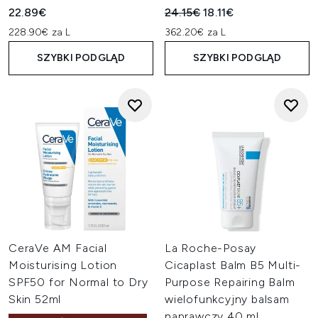
Sugerowana cena detaliczn
Aktualna cena:
22.89€
24.15€
18.11€
228.90€ za L
362.20€ za L
SZYBKI PODGLĄD
SZYBKI PODGLĄD
CeraVe AM Facial
La Roche-Posay
Moisturising Lotion
Cicaplast Balm B5 Multi-
SPF50 for Normal to Dry
Purpose Repairing Balm
Skin 52ml
wielofunkcyjny balsam
naprawczy 40 ml