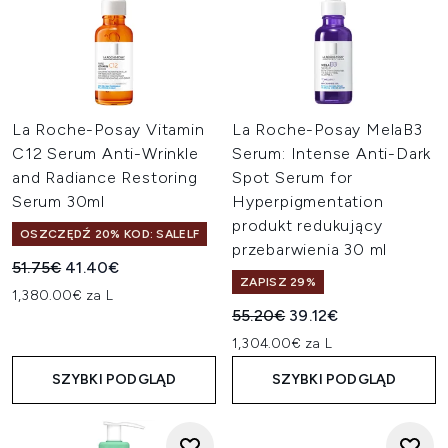
La Roche-Posay Vitamin
La Roche-Posay MelaB3
C12 Serum Anti-Wrinkle
Serum: Intense Anti-Dark
and Radiance Restoring
Spot Serum for
Serum 30ml
Hyperpigmentation
produkt redukujący
OSZCZĘDŹ 20% KOD: SALELF
przebarwienia 30 ml
Sugerowana cena detaliczna:
Aktualna cena:
51.75€
41.40€
ZAPISZ 29%
1,380.00€ za L
Sugerowana cena detaliczn
Aktualna cena:
55.20€
39.12€
1,304.00€ za L
SZYBKI PODGLĄD
SZYBKI PODGLĄD