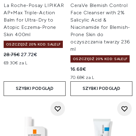
La Roche-Posay LIPIKAR
CeraVe Blemish Control
AP+Max Triple-Action
Face Cleanser with 2%
Balm for Ultra-Dry to
Salicylic Acid &
Atopic Eczema-Prone
Niacinamide for Blemish-
Skin 400ml
Prone Skin do
oczyszczania twarzy 236
OSZCZĘDŹ 20% KOD: SALELF
ml
Sugerowana cena detaliczna:
Aktualna cena:
28.75€
27.72€
OSZCZĘDŹ 20% KOD: SALELF
69.30€ za L
16.68€
70.68€ za L
SZYBKI PODGLĄD
SZYBKI PODGLĄD