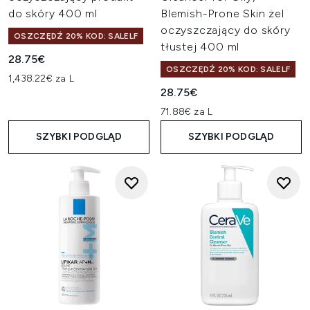
do skóry 400 ml
Blemish-Prone Skin żel
oczyszczający do skóry
OSZCZĘDŹ 20% KOD: SALELF
tłustej 400 ml
28.75€
OSZCZĘDŹ 20% KOD: SALELF
1,438.22€ za L
28.75€
71.88€ za L
SZYBKI PODGLĄD
SZYBKI PODGLĄD