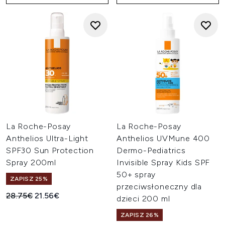
La Roche-Posay
La Roche-Posay
Anthelios Ultra-Light
Anthelios UVMune 400
SPF30 Sun Protection
Dermo-Pediatrics
Spray 200ml
Invisible Spray Kids SPF
50+ spray
ZAPISZ 25%
przeciwsłoneczny dla
Sugerowana cena detaliczna:
Aktualna cena:
28.75€
21.56€
dzieci 200 ml
ZAPISZ 26%