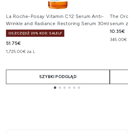
La Roche-Posay Vitamin C12 Serum Anti-
The Ordin
Wrinkle and Radiance Restoring Serum 30ml
serum z r
10.35€
OSZCZĘDŹ 20% KOD: SALELF
345.00€ za
51.75€
1,725.00€ za L
SZYBKI PODGLĄD
Showing slide 1