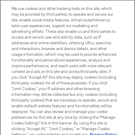
We use cookies and other tracking tools on this site, which
may be provided by third parties, to operate and secure our
site, enable social media features, enhance performance,
tailor user experiences, support our marketing and
Bądź pierwszą osobą, która dowie się o
advertising efforts. These also enable us and third parties to
najnowszych produktach, od niszowych i
access and record user and activity data, such as IP
uznanych marek, sezonowych trendach i
addresses and online identifiers, referring URLs, searches
otrzyma ekskluzywne artykuły redakcyjne
and interactions, browser and device details, and other
z Sunday Supplement.
usage information, which may be used to provide enhanced
functionality and personalized experiences, analyze and
Zgoda na pliki cookie
improve performance, and reach users with more relevant
content and ads on this site and across third party sites. If
Do Not Sell or Share My Personal
you click “Accept All” this site may deploy cookies (including
Information
third party cookies) for all of these purposes. If you click
“Limit Cookies,” your IP address and other browsing
POMOC & INFORMACJE
information may still be collected but only cookies (including
third party cookies) that are necessary to operate, secure and
enable default website features and functionalities will be
WAŻNE INFORMACJE
deployed. You can also review and manage your cookie
preferences for this site at any time by clicking the “Manage
Cookie Settings” link in this banner. By using this site or
O LOOKFANTASTIC
clicking "Accept All," "Limit Cookies," or "Manage Cookie
Settings," you acknowledge and accept our
Privacy Policy