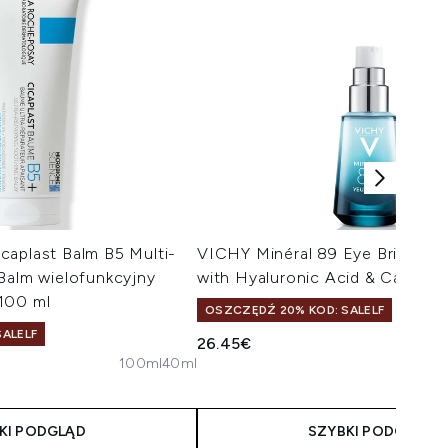
caplast Balm B5 Multi-
VICHY Minéral 89 Eye Brighten
Balm wielofunkcyjny
with Hyaluronic Acid & Caffein
100 ml
OSZCZĘDŹ 20% KOD: SALELF
ALELF
26.45€
100ml
40ml
KI PODGLĄD
SZYBKI PODGLĄD