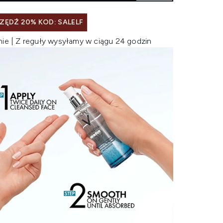
ZĘDŹ 20% KOD: SALELF
nie | Z reguły wysyłamy w ciągu 24 godzin