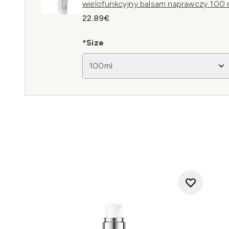
wielofunkcyjny balsam naprawczy 100 
22.89€
*Size
100ml