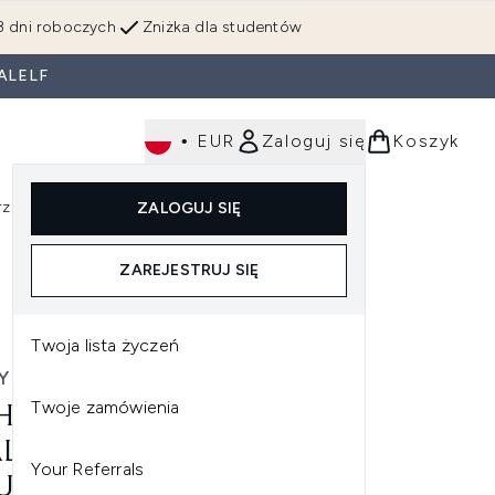
3 dni roboczych
Zniżka dla studentów
ALELF
•
EUR
Zaloguj się
Koszyk
rzędzia
Perfumy
Dla mężczyzn
ZALOGUJ SIĘ
ź do podmenu (Makijaż)
Wejdź do podmenu (Ciało)
Wejdź do podmenu (Włosy)
Wejdź do podmenu (Narzędzia)
Wejdź do podmenu (Perfumy)
Wejdź do podmenu (
ZAREJESTRUJ SIĘ
Twoja lista życzeń
Y
Twoje zamówienia
HY MINERAL 89
LURONIC ACID BOOSTER
Your Referrals
UM SERUM Z KWASEM