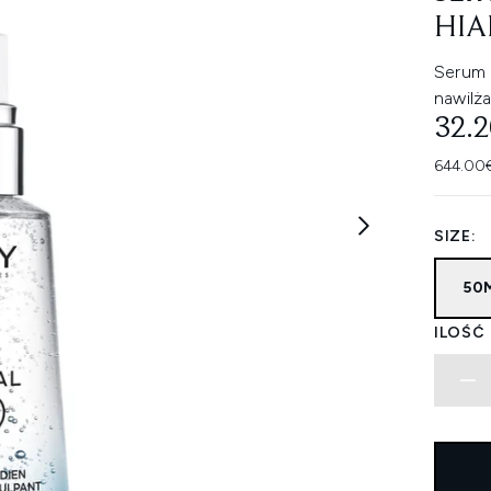
HIA
Serum 
nawilża
32.
644.00€
SIZE:
50M
ILOŚĆ