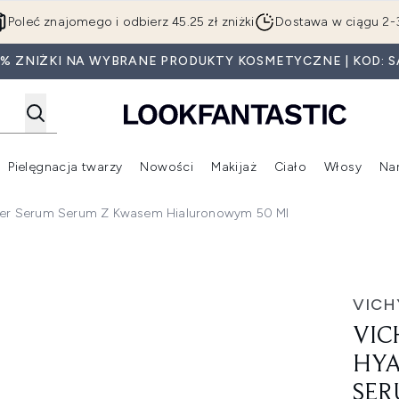
Przejdź do głównej treści
Poleć znajomego i odbierz 45.25 zł zniżki
Dostawa w ciągu 2-
5% ZNIŻKI NA WYBRANE PRODUKTY KOSMETYCZNE | KOD: S
Pielęgnacja twarzy
Nowości
Makijaż
Ciało
Włosy
Na
Wejdź do podmenu (Beauty Box)
Wejdź do podmenu (Marki)
Wejdź do podmenu (Pielęgnacja twarzy)
Wejdź do podmenu (Nowości)
Wejd
oster Serum Serum Z Kwasem Hialuronowym 50 Ml
cid Booster Serum serum z kwasem hialuronowym 50 ml
VICH
VIC
HYA
SER