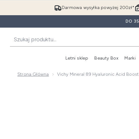
Darmowa wysyłka powyżej 200zł*
DO 3
Letni sklep
Beauty Box
Marki
Strona Główna
Vichy Mineral 89 Hyaluronic Acid Bo
Now showing image 1 Vichy Mineral 89 Hyaluronic A