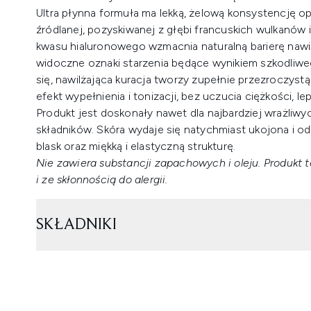
Ultra płynna formuła ma lekką, żelową konsystencję o
źródlanej, pozyskiwanej z głębi francuskich wulkanów
kwasu hialuronowego wzmacnia naturalną barierę nawil
widoczne oznaki starzenia będące wynikiem szkodliw
się, nawilżająca kuracja tworzy zupełnie przezroczyst
efekt wypełnienia i tonizacji, bez uczucia ciężkości, le
Produkt jest doskonały nawet dla najbardziej wrażliwy
składników. Skóra wydaje się natychmiast ukojona i 
blask oraz miękką i elastyczną strukturę.
Nie zawiera substancji zapachowych i oleju. Produkt 
i ze skłonnością do alergii.
SKŁADNIKI