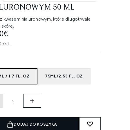
LURONOWYM 50 ML
z kwasem hialuronowym, które długotrwale
 skórę.
20€
 za L
L / 1.7 FL. OZ
75ML/2.53 FL. OZ
DODAJ DO KOSZYKA