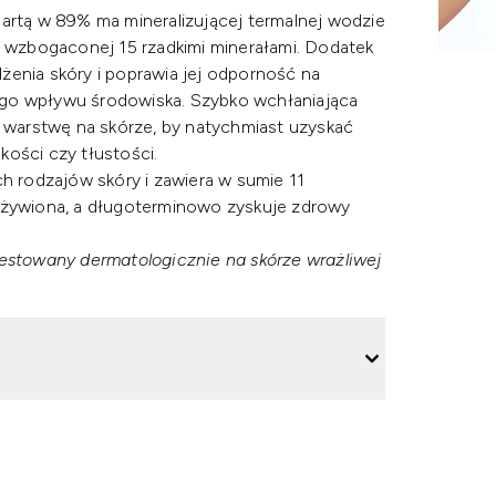
partą w 89% ma mineralizującej termalnej wodzie
 i wzbogaconej 15 rzadkimi minerałami. Dodatek
żenia skóry i poprawia jej odporność na
ego wpływu środowiska. Szybko wchłaniająca
ą warstwę na skórze, by natychmiast uzyskać
pkości czy tłustości.
ch rodzajów skóry i zawiera w sumie 11
odżywiona, a długoterminowo zyskuje zdrowy
testowany dermatologicznie na skórze wrażliwej