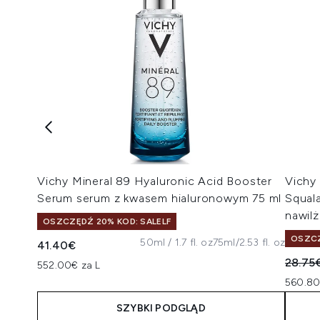
Vichy Mineral 89 Hyaluronic Acid Booster
Vichy
Serum serum z kwasem hialuronowym 75 ml
Squal
nawilż
OSZCZĘDŹ 20% KOD: SALELF
OSZCZ
50ml / 1.7 fl. oz
75ml/2.53 fl. oz
41.40€
Suger
28.75
552.00€ za L
560.80
SZYBKI PODGLĄD