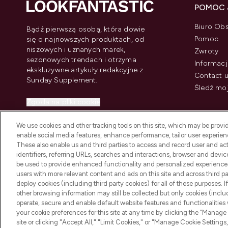
POMOC 
Biuro Obs
Bądź pierwszą osobą, która dowie
Pomoc
się o najnowszych produktach, od
niszowych i uznanych marek,
Zwroty
sezonowych trendach i otrzyma
Informacj
ekskluzywne artykuły redakcyjne z
Contact 
Sunday Supplement.
Śledź mo
Zgoda na pliki cookie
Do Not Sell or Share My Personal
We use cookies and other tracking tools on this site, which may be provide
Information
enable social media features, enhance performance, tailor user experienc
These also enable us and third parties to access and record user and act
identifiers, referring URLs, searches and interactions, browser and devi
be used to provide enhanced functionality and personalized experienc
users with more relevant content and ads on this site and across third part
deploy cookies (including third party cookies) for all of these purposes. I
2026 The Hut Group
other browsing information may still be collected but only cookies (inclu
operate, secure and enable default website features and functionalities
your cookie preferences for this site at any time by clicking the “Manage 
site or clicking "Accept All," "Limit Cookies," or "Manage Cookie Setti