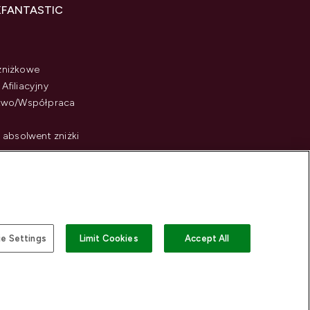
KFANTASTIC
zniżkowe
Afiliacyjny
stwo/Współpraca
i absolwent zniżki
e Settings
Limit Cookies
Accept All