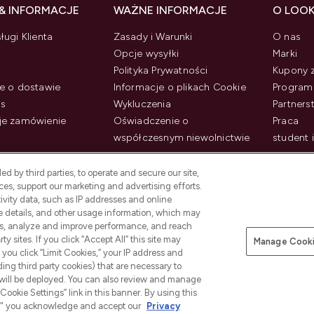
& INFORMACJE
WAŻNE INFORMACJE
O LOO
ługi Klienta
Zasady i Warunki
O nas
Opcje wysyłki
Marki
Polityka Prywatności
Kupony 
e o dostawie
Informacje o plikach Cookie
Program 
us
Wykluczenia
Partner
je zamówienie
Oświadczenie o
Praca
współczesnym niewolnictwie
student 
d by third parties, to operate and secure our site,
es, support our marketing and advertising efforts.
ivity data, such as IP addresses and online
ce details, and other usage information, which may
es, analyze and improve performance, and reach
y sites. If you click “Accept All” this site may
Manage Cooki
f you click “Limit Cookies,” your IP address and
Płać bezpiecznie za pomocą
ding third party cookies) that are necessary to
 will be deployed. You can also review and manage
Cookie Settings” link in this banner. By using this
ngs," you acknowledge and accept our
Privacy