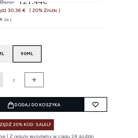
EROWANA CENA DETALICZNA:
AKTUALNA CENA:
.80€
121.44€
ędź 30,36 €
( 20% Zniżki )
€ za L
ML
90ML
DODAJ DO KOSZYKA
ZĘDŹ 20% KOD: SALELF
nie | Z reguły wysyłamy w ciągu 24 godzin