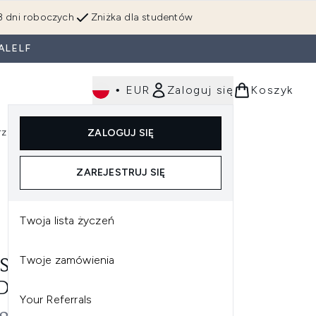
3 dni roboczych
Zniżka dla studentów
ALELF
•
EUR
Zaloguj się
Koszyk
rzędzia
Perfumy
Dla mężczyzn
ZALOGUJ SIĘ
ź do podmenu (Makijaż)
Wejdź do podmenu (Ciało)
Wejdź do podmenu (Włosy)
Wejdź do podmenu (Narzędzia)
Wejdź do podmenu (Perfumy)
Wejdź do podmenu (
ZAREJESTRUJ SIĘ
Twoja lista życzeń
Twoje zamówienia
S SAINT LAURENT LIBRE
A TOALETOWA - 90ML
Your Referrals