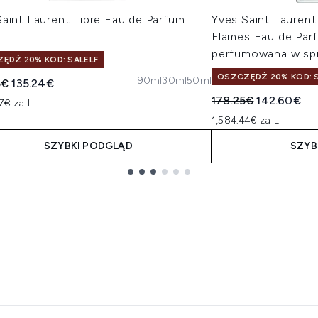
aint Laurent Libre Eau de Parfum
Yves Saint Laurent
Flames Eau de Par
perfumowana w sp
ĘDŹ 20% KOD: SALELF
OSZCZĘDŹ 20% KOD: S
90ml
30ml
50ml
owana cena detaliczna:
Aktualna cena:
5€
135.24€
Sugerowana cena de
Aktualna c
178.25€
142.60€
7€ za L
1,584.44€ za L
SZYBKI PODGLĄD
SZYB