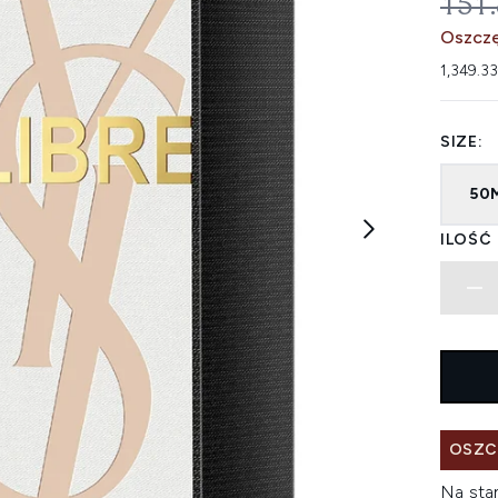
SUG
151
Oszcz
1,349.33
SIZE:
50
ILOŚĆ
OSZC
Na sta