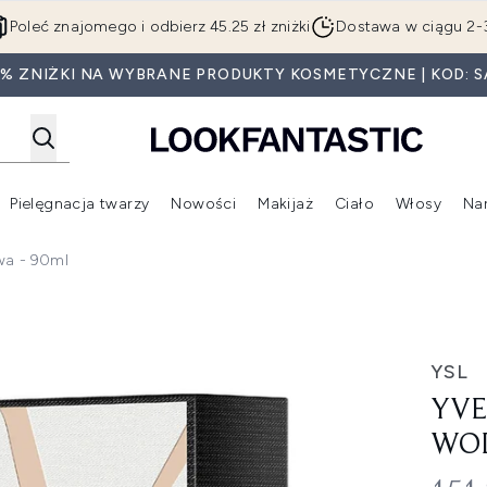
Przejdź do głównej treści
Poleć znajomego i odbierz 45.25 zł zniżki
Dostawa w ciągu 2-
5% ZNIŻKI NA WYBRANE PRODUKTY KOSMETYCZNE | KOD: S
Pielęgnacja twarzy
Nowości
Makijaż
Ciało
Włosy
Na
Wejdź do podmenu (Beauty Box)
Wejdź do podmenu (Marki)
Wejdź do podmenu (Pielęgnacja twarzy)
Wejdź do podmenu (Nowości)
Wejd
wa - 90ml
toaletowa - 90ml
YSL
YVE
WOD