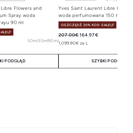
 Libre Flowers and
Yves Saint Laurent Libre Eau d
fum Spray woda
woda perfumowana 150 ml
rayu 90 ml
OSZCZĘDŹ 20% KOD: SALELF
ALELF
Sugerowana cena detaliczna:
Aktualna cena:
207.00€
164.97€
50ml
30ml
90ml
taliczna:
ena:
1,099.80€ za L
KI PODGLĄD
SZYBKI PODGLĄD