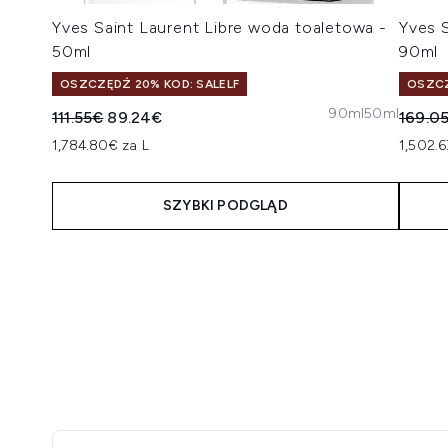
Yves Saint Laurent Libre woda toaletowa -
Yves S
50ml
90ml
OSZCZĘDŹ 20% KOD: SALELF
OSZCZ
90ml
50ml
Sugerowana cena detaliczna:
Aktualna cena:
Suger
111.55€
89.24€
169.0
1,784.80€ za L
1,502.6
SZYBKI PODGLĄD
Showing slide 1