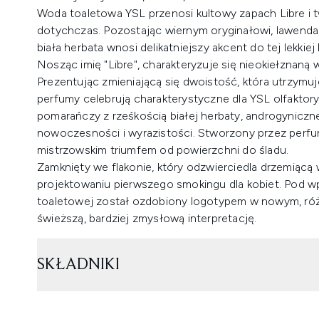
Woda toaletowa YSL przenosi kultowy zapach Libre i t
dotychczas. Pozostając wiernym oryginałowi, lawenda
biała herbata wnosi delikatniejszy akcent do tej lekkie
Nosząc imię "Libre", charakteryzuje się nieokiełznaną 
Prezentując zmieniającą się dwoistość, która utrzymu
perfumy celebrują charakterystyczne dla YSL olfaktory
pomarańczy z rześkością białej herbaty, androgyniczn
nowoczesności i wyrazistości. Stworzony przez perfum
mistrzowskim triumfem od powierzchni do śladu.
Zamknięty we flakonie, który odzwierciedla drzemiącą w
projektowaniu pierwszego smokingu dla kobiet. Pod w
toaletowej został ozdobiony logotypem w nowym, ró
świeższą, bardziej zmysłową interpretację.
SKŁADNIKI