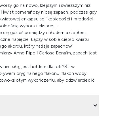
worzy go na nowo, lżejszym i świeższym niż
 i kwiat pomarańczy niosą zapach, podczas gdy
j kwiatowej enkapsulacji kobiecości i młodości.
wolnością wyboru i ekspresji.
je się gdzieś pomiędzy chłodem a ciepłem,
czne napięcie. Łączy w sobie ciepło kwiatu
ego akordu, który nadaje zapachowi
iarzy Anne Flipo i Carlosa Benaïm, zapach jest
 nim siłę, jest hołdem dla roli YSL w
pływem oryginalnego flakonu, flakon wody
żowo-złotym wykończeniu, aby odzwierciedlić