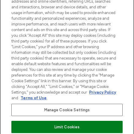
addresses and online identifiers, referring URLs, searches
otrzyma ekskluzywne artykuły redakcyjne
and interactions, browser and device details, and other
z Sunday Supplement.
usage information, which may be used to provide enhanced
functionality and personalized experiences, analyze and
Zgoda na pliki cookie
improve performance, and reach users with more relevant
content and ads on this site and across third party sites. If
Do Not Sell or Share My Personal
you click “Accept All” this site may deploy cookies (including
Information
third party cookies) for all of these purposes. If you click
“Limit Cookies,” your IP address and other browsing
POMOC & INFORMACJE
information may still be collected but only cookies (including
third party cookies) that are necessary to operate, secure and
enable default website features and functionalities will be
WAŻNE INFORMACJE
deployed. You can also review and manage your cookie
preferences for this site at any time by clicking the “Manage
Cookie Settings” link in this banner. By using this site or
O LOOKFANTASTIC
clicking "Accept All," "Limit Cookies," or "Manage Cookie
Settings," you acknowledge and accept our
Privacy Policy
and
Terms of Use
.
Manage Cookie Settings
Płać bezpiecznie za pomocą
Limit Cookies