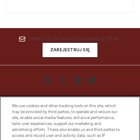
ZAPISZ SIĘ DO NASZEGO NEWSLETTERA
ZAREJESTRUJ SIĘ
We use cookies and other tracking tools on this site, which
may be provided by third parties, to operate and secure our
site, enable social media features, enhance performance,
tailor user experiences, support our marketing and
Bądź pierwszą osobą, która dowie się o
advertising efforts. These also enable us and third parties to
najnowszych produktach, od niszowych i
access and record user and activity data, such as IP
uznanych marek, sezonowych trendach i