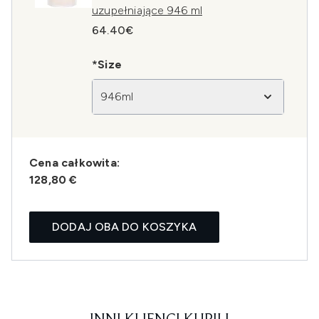
uzupełniające 946 ml
64.40€
*Size
946ml
Cena całkowita:
128,80 €
DODAJ OBA DO KOSZYKA