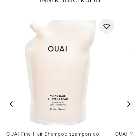
INNI KLIENCI KUPILI
OUAI Fine Hair Shampoo szampon do
OUAI Medi