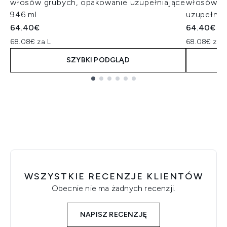
włosów grubych, opakowanie uzupełniające
włosów śr
946 ml
uzupełnia
64.40€
64.40€
68.08€ za L
68.08€ za L
SZYBKI PODGLĄD
Showing slide 1
WSZYSTKIE RECENZJE KLIENTÓW
Obecnie nie ma żadnych recenzji.
NAPISZ RECENZJĘ