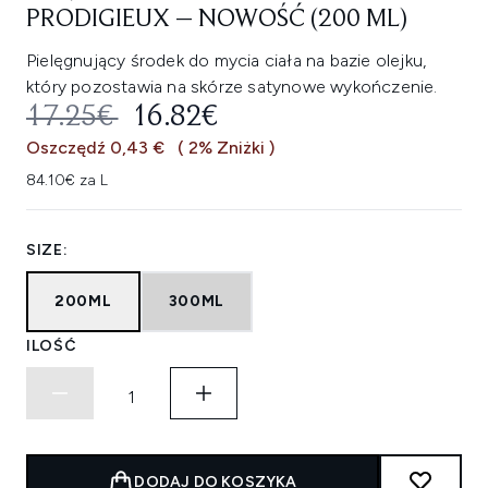
PRODIGIEUX – NOWOŚĆ (200 ML)
Pielęgnujący środek do mycia ciała na bazie olejku,
który pozostawia na skórze satynowe wykończenie.
SUGEROWANA CENA DETALICZNA
AKTUALNA CENA:
17.25€
16.82€
Oszczędź 0,43 €
( 2% Zniżki )
84.10€ za L
SIZE:
200ML
300ML
ILOŚĆ
DODAJ DO KOSZYKA