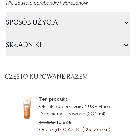
Nie zawiera parabenów i siarczanów.
SPOSÓB UŻYCIA
SKŁADNIKI
CZĘSTO KUPOWANE RAZEM
Ten produkt
Olejek pod prysznic NUXE Huile
Prodigieux – nowość (200 ml)
Sugerowana cena detaliczna:
Aktualna cena:
17.25€
16.82€
Oszczędź 0,43 €
( 2% Zniżki )