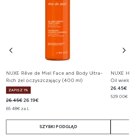
NUXE Rêve de Miel Face and Body Ultra-
NUXE Huil
Rich żel oczyszczający (400 ml)
Oil wielo
26.45€
ZAPISZ 1%
529.00€ za
Sugerowana cena detaliczna:
Aktualna cena:
26.45€
26.19€
65.48€ za L
SZYBKI PODGLĄD