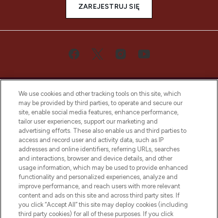
ZAREJESTRUJ SIĘ
We use cookies and other tracking tools on this site, which
may be provided by third parties, to operate and secure our
site, enable social media features, enhance performance,
tailor user experiences, support our marketing and
Bądź pierwszą osobą, która dowie się o
advertising efforts. These also enable us and third parties to
najnowszych produktach, od niszowych i
access and record user and activity data, such as IP
uznanych marek, sezonowych trendach i
addresses and online identifiers, referring URLs, searches
otrzyma ekskluzywne artykuły redakcyjne
and interactions, browser and device details, and other
z Sunday Supplement.
usage information, which may be used to provide enhanced
functionality and personalized experiences, analyze and
Zgoda na pliki cookie
improve performance, and reach users with more relevant
content and ads on this site and across third party sites. If
Do Not Sell or Share My Personal
you click “Accept All” this site may deploy cookies (including
Information
third party cookies) for all of these purposes. If you click