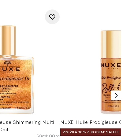
ieuse Shimmering Multi
NUXE Huile Prodigieuse Or Rol
00ml
ZNIŻKA 30% Z KODEM: SALELF
50ml
100ml