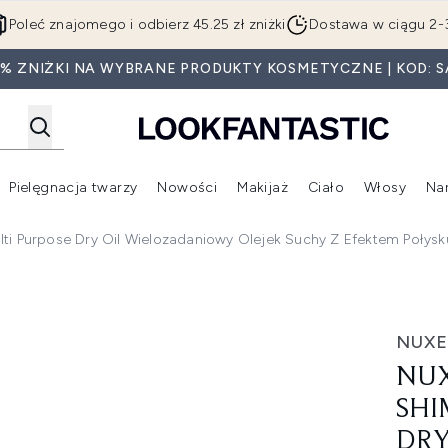
Przejdź do głównej treści
Poleć znajomego i odbierz 45.25 zł zniżki
Dostawa w ciągu 2-
5% ZNIŻKI NA WYBRANE PRODUKTY KOSMETYCZNE | KOD: S
Pielęgnacja twarzy
Nowości
Makijaż
Ciało
Włosy
Na
Wejdź do podmenu (Beauty Box)
Wejdź do podmenu (Marki)
Wejdź do podmenu (Pielęgnacja twarzy)
Wejdź do podmenu (Nowości)
Wejd
ti Purpose Dry Oil Wielozadaniowy Olejek Suchy Z Efektem Połysk
ng Multi Purpose Dry Oil wielozadaniowy olejek suchy z efe
NUXE
NUX
SHI
DRY