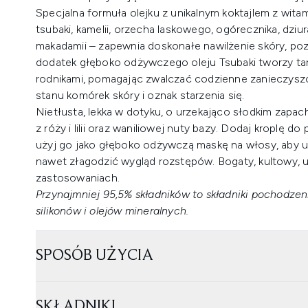
Specjalna formuła olejku z unikalnym koktajlem z wita
tsubaki, kamelii, orzecha laskowego, ogórecznika, dzi
makadamii – zapewnia doskonałe nawilżenie skóry, pozo
dodatek głęboko odżywczego oleju Tsubaki tworzy ta
rodnikami, pomagając zwalczać codzienne zanieczysz
stanu komórek skóry i oznak starzenia się.
Nietłusta, lekka w dotyku, o urzekająco słodkim zapa
z róży i lilii oraz waniliowej nuty bazy. Dodaj kroplę d
użyj go jako głęboko odżywczą maskę na włosy, aby 
nawet złagodzić wygląd rozstępów. Bogaty, kultowy, 
zastosowaniach.
Przynajmniej 95,5% składników to składniki pochodze
silikonów i olejów mineralnych.
SPOSÓB UŻYCIA
SKŁADNIKI