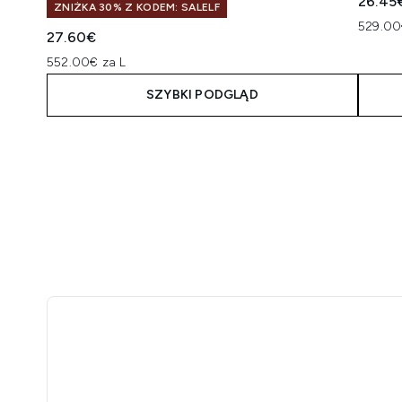
26.45
ZNIŻKA 30% Z KODEM: SALELF
529.00
27.60€
552.00€ za L
SZYBKI PODGLĄD
Showing slide 1