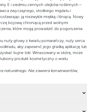
miny E i siedmiu cennych olejków roślinnych –
urawca zwyczajnego, słodkiego migdału i
stawiając ją niezwykle miękką i lśniącą. Nowy
rczę bojową chroniącą przed wolnymi
czenia, które mogą prowadzić do pogorszenia
chu nuty głowy z kwiatu pomarańczy, nuty serca
o podkładu, aby zapewnić jego gładką aplikację lub
uzyskać bujne loki. Wmasowany w skórę, może
ulubiony produkt kosmetyczny o wielu
nia naturalnego. Nie zawiera konserwantów,