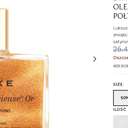
OLE
POŁ
Luksuso
zmiękc
satyno
SUG
26.
Oszczę
499.80€
SIZE:
50
ILOŚĆ