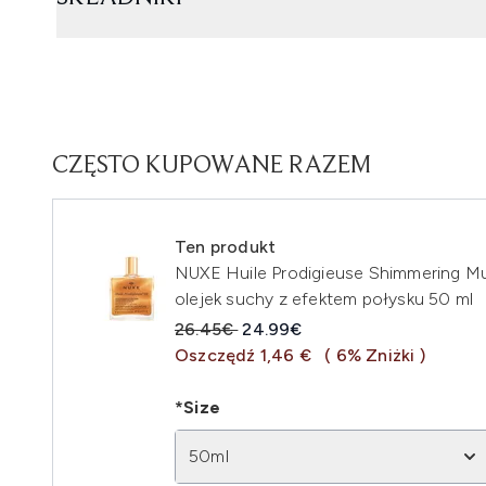
CZĘSTO KUPOWANE RAZEM
Ten produkt
NUXE Huile Prodigieuse Shimmering Mul
olejek suchy z efektem połysku 50 ml
Sugerowana cena detaliczna:
Aktualna cena:
26.45€
24.99€
Oszczędź 1,46 €
( 6% Zniżki )
*Size
50ml