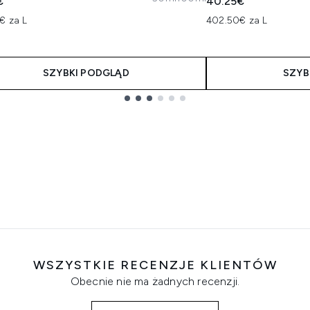
€
40.25€
€ za L
402.50€ za L
SZYBKI PODGLĄD
SZYB
WSZYSTKIE RECENZJE KLIENTÓW
Obecnie nie ma żadnych recenzji.