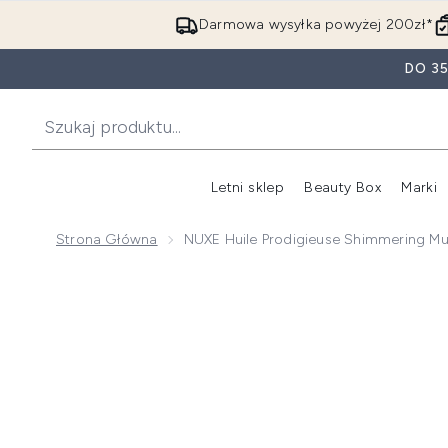
Darmowa wysyłka powyżej 200zł*
DO 3
Letni sklep
Beauty Box
Marki
Strona Główna
NUXE Huile Prodigieuse Shimmering Mul
Now showing image 1 NUXE Huile Prodigieuse Shimmeri