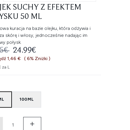
JEK SUCHY Z EFEKTEM
YSKU 50 ML
wa kuracja na bazie olejku, która odżywia i
za skórę i włosy, jednocześnie nadając im
wy połysk.
EROWANA CENA DETALICZNA:
AKTUALNA CENA:
45€
24.99€
dź 1,46 €
( 6% Zniżki )
 za L
ML
100ML