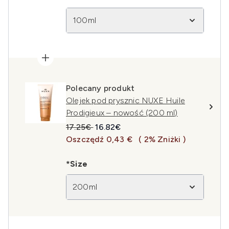
100ml
Polecany produkt
Olejek pod prysznic NUXE Huile
Prodigieux – nowość (200 ml)
Sugerowana cena detaliczna:
Aktualna cena:
17.25€
16.82€
Oszczędź 0,43 €
( 2% Zniżki )
*Size
200ml