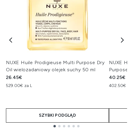
NUXE Huile Prodigieuse Multi Purpose Dry
NUXE Huil
Oil wielozadaniowy olejek suchy 50 ml
Purpose D
26.45€
40.25€
529.00€ za L
402.50€ za
SZYBKI PODGLĄD
Showing slide 1