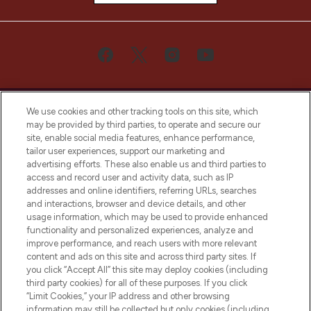
We use cookies and other tracking tools on this site, which
may be provided by third parties, to operate and secure our
site, enable social media features, enhance performance,
tailor user experiences, support our marketing and
Bądź pierwszą osobą, która dowie się o
advertising efforts. These also enable us and third parties to
najnowszych produktach, od niszowych i
access and record user and activity data, such as IP
uznanych marek, sezonowych trendach i
addresses and online identifiers, referring URLs, searches
otrzyma ekskluzywne artykuły redakcyjne
and interactions, browser and device details, and other
z Sunday Supplement.
usage information, which may be used to provide enhanced
functionality and personalized experiences, analyze and
Zgoda na pliki cookie
improve performance, and reach users with more relevant
content and ads on this site and across third party sites. If
Do Not Sell or Share My Personal
you click “Accept All” this site may deploy cookies (including
Information
third party cookies) for all of these purposes. If you click
“Limit Cookies,” your IP address and other browsing
POMOC & INFORMACJE
information may still be collected but only cookies (including