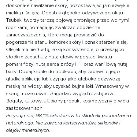
doskonałe nawilżenie skóry, pozostawiając ją niezwykle
miękką i lśniącą. Dodatek głęboko odżywczego oleju
Tsubaki tworzy tarczę bojową chroniącą przed wolnymi
rodnikami, pomagając zwalczać codzienne
zanieczyszczenia, które mogą prowadzić do
pogorszenia stanu komórek skóry i oznak starzenia się.
Olejek ma nietłustą, lekką konsystencję, o urzekająco
słodkim zapachu z nutą głowy w postaci kwiatu
pomarańczy, nutą serca z róży i lilii oraz waniliową nutą
bazy. Dodaj kroplę do podkładu, aby zapewnić jego
gładką aplikację lub użyj go jako głęboko odżywczą
maskę na włosy, aby uzyskać bujne loki. Wmasowany w
skórę, może nawet złagodzić wygląd rozstępów.
Bogaty, kultowy, ulubiony produkt kosmetyczny o wielu
zastosowaniach.
Przynajmniej 98,1% składników to składniki pochodzenia
naturalnego. Nie zawiera konserwantów, silikonów i
olejów mineralnych.